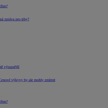
ežim?
ná zpráva pro trhy?
tě výraznější
Cenové výkyvy by ale mohly zmírnit
ežim?