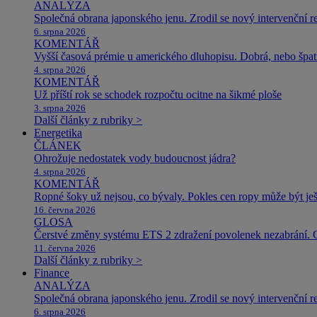
ANALÝZA
Společná obrana japonského jenu. Zrodil se nový intervenční r
6. srpna 2026
KOMENTÁŘ
Vyšší časová prémie u amerického dluhopisu. Dobrá, nebo špat
4. srpna 2026
KOMENTÁŘ
Už příští rok se schodek rozpočtu ocitne na šikmé ploše
3. srpna 2026
Další články z rubriky >
Energetika
ČLÁNEK
Ohrožuje nedostatek vody budoucnost jádra?
4. srpna 2026
KOMENTÁŘ
Ropné šoky už nejsou, co bývaly. Pokles cen ropy může být ješ
16. června 2026
GLOSA
Čerstvé změny systému ETS 2 zdražení povolenek nezabrání. 
11. června 2026
Další články z rubriky >
Finance
ANALÝZA
Společná obrana japonského jenu. Zrodil se nový intervenční r
6. srpna 2026