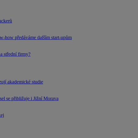
hackerů
now-how předáváme dalším start-upům
a střední firmy?
rzují akademické studie
l se přibližuje i Jižní Morava
kej