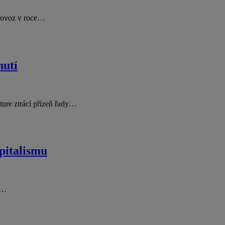
provoz v roce…
nutí
ture ztrácí přízeň řady…
pitalismu
y…