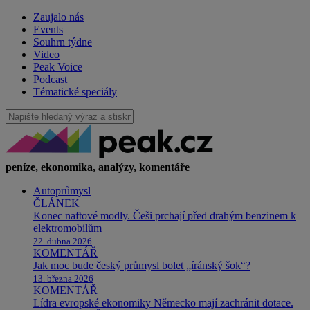
Zaujalo nás
Events
Souhrn týdne
Video
Peak Voice
Podcast
Tématické speciály
peníze, ekonomika, analýzy, komentáře
Autoprůmysl
ČLÁNEK
Konec naftové modly. Češi prchají před drahým benzinem k
elektromobilům
22. dubna 2026
KOMENTÁŘ
Jak moc bude český průmysl bolet „íránský šok“?
13. března 2026
KOMENTÁŘ
Lídra evropské ekonomiky Německo mají zachránit dotace.