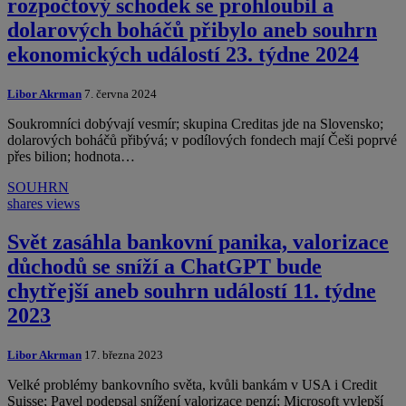
rozpočtový schodek se prohloubil a
dolarových boháčů přibylo aneb souhrn
ekonomických událostí 23. týdne 2024
Libor Akrman
7. června 2024
Soukromníci dobývají vesmír; skupina Creditas jde na Slovensko;
dolarových boháčů přibývá; v podílových fondech mají Češi poprvé
přes bilion; hodnota…
SOUHRN
shares
views
Svět zasáhla bankovní panika, valorizace
důchodů se sníží a ChatGPT bude
chytřejší aneb souhrn událostí 11. týdne
2023
Libor Akrman
17. března 2023
Velké problémy bankovního světa, kvůli bankám v USA i Credit
Suisse; Pavel podepsal snížení valorizace penzí; Microsoft vylepší