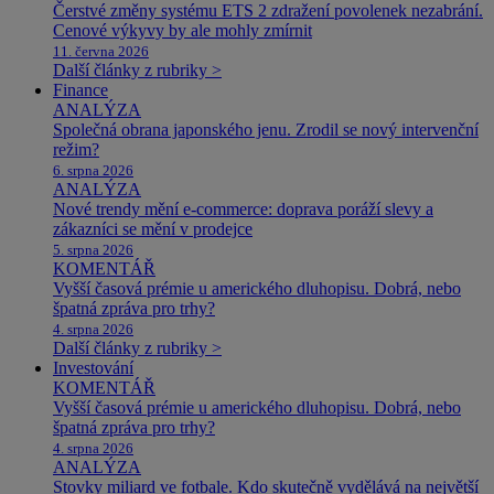
Čerstvé změny systému ETS 2 zdražení povolenek nezabrání.
Cenové výkyvy by ale mohly zmírnit
11. června 2026
Další články z rubriky >
Finance
ANALÝZA
Společná obrana japonského jenu. Zrodil se nový intervenční
režim?
6. srpna 2026
ANALÝZA
Nové trendy mění e-commerce: doprava poráží slevy a
zákazníci se mění v prodejce
5. srpna 2026
KOMENTÁŘ
Vyšší časová prémie u amerického dluhopisu. Dobrá, nebo
špatná zpráva pro trhy?
4. srpna 2026
Další články z rubriky >
Investování
KOMENTÁŘ
Vyšší časová prémie u amerického dluhopisu. Dobrá, nebo
špatná zpráva pro trhy?
4. srpna 2026
ANALÝZA
Stovky miliard ve fotbale. Kdo skutečně vydělává na největší