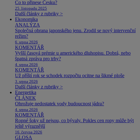
Co to přinese Česku?
25. listopadu 2025
Další články z rubriky >
Ekonomika
ANALÝZA
Společná obrana japonského jenu. Zrodil se nový intervenční
režim?
6. srpna 2026
KOMENTÁŘ
Vyšší časová prémie u amerického dluhopisu. Dobrá, nebo
špatná zpráva pro trhy?
4. srpna 2026
KOMENTÁŘ
Už příští rok se schodek rozpočtu ocitne na šikmé ploše
3. srpna 2026
Další články z rubriky >
Energetika
ČLÁNEK
Ohrožuje nedostatek vody budoucnost jádra?
4. srpna 2026
KOMENTÁŘ
Ropné šoky už nejsou, co bývaly. Pokles cen ropy může být
ještě výraznější
16. června 2026
GLOSA