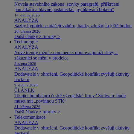
Novela stavebního zákona: stovky paragrafů, přiškrcení
památkářů a hlavně poslanecké „pytlíkování bokem“
14. dubna 2026
ANALÝZA
Sazby hypoték se otáčejí vzhůru, banky zdražují a ještě budou
26. března 2026
Další články z rubriky >
Technologie
ANALÝZA
Nové trendy mění e-commerce: doprava poráží slevy a
zákazníci se mění v prodejce
5. srpna 2026
ANALÝZA
Dodavatelé v ohrožení. Geopolitické konflikt zvyšují aktivity
hackerů
9. dubna 2026
ČLÁNEK
Tikající bomba pro české vývojářské firmy? Software bude
muset mít „povinnou STK“
31. března 2026
Další články z rubriky >
Telekomunikace
ANALÝZA
Dodavatelé v ohrožení. Geopolitické konflikt zvyšují aktivity
hackerů