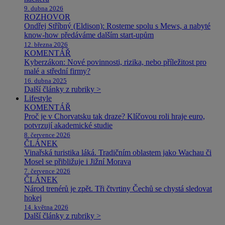
9. dubna 2026
ROZHOVOR
Ondřej Stříbný (Eldison): Rosteme spolu s Mews, a nabyté
know-how předáváme dalším start-upům
12. března 2026
KOMENTÁŘ
Kyberzákon: Nové povinnosti, rizika, nebo příležitost pro
malé a střední firmy?
16. dubna 2025
Další články z rubriky >
Lifestyle
KOMENTÁŘ
Proč je v Chorvatsku tak draze? Klíčovou roli hraje euro,
potvrzují akademické studie
8. července 2026
ČLÁNEK
Vinařská turistika láká. Tradičním oblastem jako Wachau či
Mosel se přibližuje i Jižní Morava
7. července 2026
ČLÁNEK
Národ trenérů je zpět. Tři čtvrtiny Čechů se chystá sledovat
hokej
14. května 2026
Další články z rubriky >