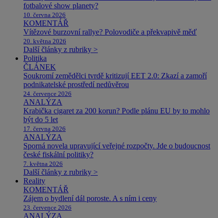
fotbalové show planety?
10. června 2026
KOMENTÁŘ
Vítězové burzovní rallye? Polovodiče a překvapivě měď
20. května 2026
Další články z rubriky >
Politika
ČLÁNEK
Soukromí zemědělci tvrdě kritizují EET 2.0: Zkazí a zamoří
podnikatelské prostředí nedůvěrou
24. července 2026
ANALÝZA
Krabička cigaret za 200 korun? Podle plánu EU by to mohlo
být do 5 let
17. června 2026
ANALÝZA
Sporná novela upravující veřejné rozpočty. Jde o budoucnost
české fiskální politiky?
7. května 2026
Další články z rubriky >
Reality
KOMENTÁŘ
Zájem o bydlení dál poroste. A s ním i ceny
23. července 2026
ANALÝZA