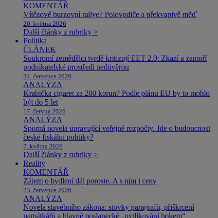
KOMENTÁŘ
Vítězové burzovní rallye? Polovodiče a překvapivě měď
20. května 2026
Další články z rubriky >
Politika
ČLÁNEK
Soukromí zemědělci tvrdě kritizují EET 2.0: Zkazí a zamoří
podnikatelské prostředí nedůvěrou
24. července 2026
ANALÝZA
Krabička cigaret za 200 korun? Podle plánu EU by to mohlo
být do 5 let
17. června 2026
ANALÝZA
Sporná novela upravující veřejné rozpočty. Jde o budoucnost
české fiskální politiky?
7. května 2026
Další články z rubriky >
Reality
KOMENTÁŘ
Zájem o bydlení dál poroste. A s ním i ceny
23. července 2026
ANALÝZA
Novela stavebního zákona: stovky paragrafů, přiškrcení
památkářů a hlavně poslanecké „pytlíkování bokem“