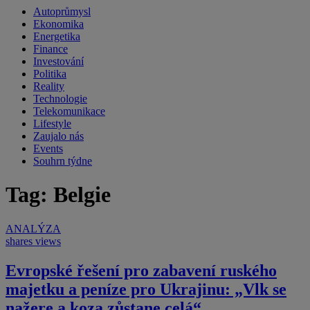
Autoprůmysl
Ekonomika
Energetika
Finance
Investování
Politika
Reality
Technologie
Telekomunikace
Lifestyle
Zaujalo nás
Events
Souhrn týdne
Tag: Belgie
ANALÝZA
shares
views
Evropské řešení pro zabavení ruského
majetku a peníze pro Ukrajinu: „Vlk se
nažere a koza zůstane celá“