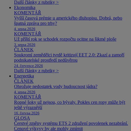
Další články z rubriky >
Ekonomika
KOMENTÁŘ
Vyšší časová prémie u amerického dluhopisu. Dobrá, nebo
špatná zpráva pro trhy?
4. srpna 2026
KOMENTÁŘ
Už příští rok se schodek rozpočtu ocitne na šikmé ploše
3. srpna 2026
ČLÁNEK
Soukromí zemědělci tvrdě kritizují EET 2.0: Zkazí a zamoří
podnikatelské prostředí nedůvěrou
24. července 2026
Další články z rubriky >
Energetika
ČLÁNEK
Ohrožuje nedostatek vody budoucnost jádra?
4. srpna 2026
KOMENTÁŘ
Ropné šoky už nejsou, co bývaly. Pokles cen ropy může být
ještě výraznější
16. června 2026
GLOSA
Čerstvé změny systému ETS 2 zdražení povolenek nezabrání.
Cenové výkyvy by ale mohly zmírnit