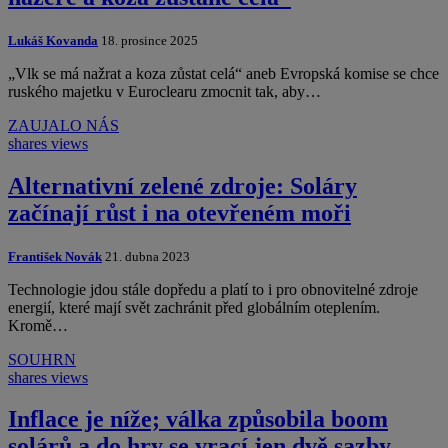
Lukáš Kovanda
18. prosince 2025
„Vlk se má nažrat a koza zůstat celá“ aneb Evropská komise se chce
ruského majetku v Euroclearu zmocnit tak, aby…
ZAUJALO NÁS
shares
views
Alternativní zelené zdroje: Soláry
začínají růst i na otevřeném moři
František Novák
21. dubna 2023
Technologie jdou stále dopředu a platí to i pro obnovitelné zdroje
energií, které mají svět zachránit před globálním oteplením.
Kromě…
SOUHRN
shares
views
Inflace je níže; válka způsobila boom
solárů a do hry se vrací jen dvě sazby