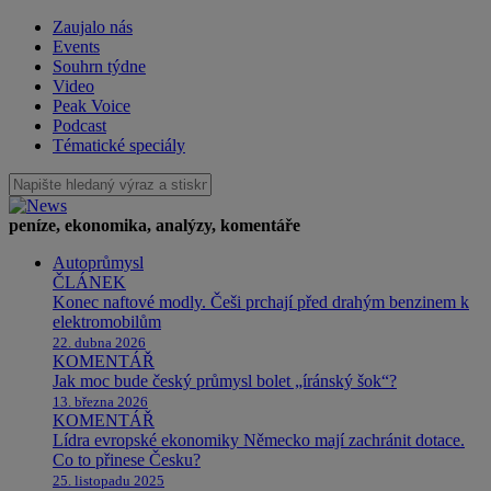
Zaujalo nás
Events
Souhrn týdne
Video
Peak Voice
Podcast
Tématické speciály
peníze, ekonomika, analýzy, komentáře
Autoprůmysl
ČLÁNEK
Konec naftové modly. Češi prchají před drahým benzinem k
elektromobilům
22. dubna 2026
KOMENTÁŘ
Jak moc bude český průmysl bolet „íránský šok“?
13. března 2026
KOMENTÁŘ
Lídra evropské ekonomiky Německo mají zachránit dotace.
Co to přinese Česku?
25. listopadu 2025