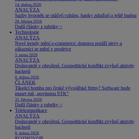
14. dubna 2026
ANALÝZA
Sazby hypoték se otáčejí vzhůru, banky zdražují a ještě budou
26. března 2026
Další články z rubriky >
Technologie
ANALÝZA
Nové trendy mění e-commerce: doprava poráží slevy a
zákazníci se mění v prodejce
5. srpna 2026
ANALÝZA
Dodavatelé v ohrožení. Geopolitické konflikt zvyšují aktivity
hackerů
9. dubna 2026
ČLÁNEK
Tikající bomba pro české vývojářské firmy? Software bude
muset mít „povinnou STK“
31. března 2026
Další články z rubriky >
Telekomunikace
ANALÝZA
Dodavatelé v ohrožení. Geopolitické konflikt zvyšují aktivity
hackerů
9. dubna 2026
ROZHOVOR