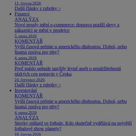
11. června 2026
Další články z rubriky >
Finance
ANALÝZA
Nové trendy mění e-commerce: doprava poráží slevy a
zákazníci se mění v prodejce
5. srpna 2026
KOMENTÁŘ
Vyšší časová prémie u amerického dluhopisu. Dobrá, nebo
špatná zpráva pro trhy?
4. srpna 2026
KOMENTÁŘ
Proč máslo nebude navždy levné aneb o neudržitelnosti
nízkých cen potravin v Česku
24. července 2026
Další články z rubriky >
Investování
KOMENTÁŘ
Vyšší časová prémie u amerického dluhopisu. Dobrá, nebo
špatná zpráva pro trhy?
4. srpna 2026
ANALÝZA
Stovky miliard ve fotbale. Kdo skutečně vydělává na největší
fotbalové show planety?
10. června 2026