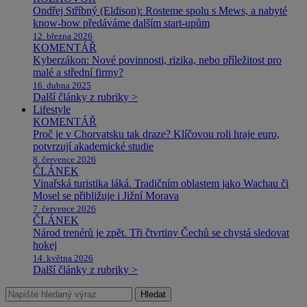
Ondřej Stříbný (Eldison): Rosteme spolu s Mews, a nabyté
know-how předáváme dalším start-upům
12. března 2026
KOMENTÁŘ
Kyberzákon: Nové povinnosti, rizika, nebo příležitost pro
malé a střední firmy?
16. dubna 2025
Další články z rubriky >
Lifestyle
KOMENTÁŘ
Proč je v Chorvatsku tak draze? Klíčovou roli hraje euro,
potvrzují akademické studie
8. července 2026
ČLÁNEK
Vinařská turistika láká. Tradičním oblastem jako Wachau či
Mosel se přibližuje i Jižní Morava
7. července 2026
ČLÁNEK
Národ trenérů je zpět. Tři čtvrtiny Čechů se chystá sledovat
hokej
14. května 2026
Další články z rubriky >
Hledat