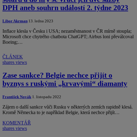
DPH aneb souhrn událostí 2. týdne 2023
Libor Akrman
13. ledna 2023
Inflace klesla v Česku i USA; nezaměstnanost v ČR mírně stoupla;
Microsoft chce chytrého chatbota ChatGPT; Airbus loni převálcoval
Boeing;…
ČLÁNEK
shares
views
Zase sankce? Belgie nechce přijít o
byznys s ruskými „krvavými“ diamanty
František Novák
1. listopadu 2022
Zájem o další sankce vůči Rusku v některých zemích rapidně klesá.
Kromě Německa to je například Belgie, která nechce přijít…
KOMENTÁŘ
shares
views