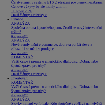
Čerstvé změny systému ETS 2 zdražení povolenek nezabrání.
Cenové výkyvy by ale mohly zmírnit
11. června 2026
Další články z rubriky >
Finance
ANALÝZA
Společná obrana japonského jenu. Zrodil se nový intervenční
režim?
6. srpna 2026
ANALÝZA
Nové trendy mění e-commerce: doprava poráží slevy a
zákazníci se mění v prodejce
5. srpna 2026
KOMENTÁŘ
Vyšší časová prémie u amerického dluhopisu. Dobrá, nebo
špatná zpráva pro trhy?
4. srpna 2026
Další články z rubriky >
Investování
KOMENTÁŘ
Vyšší časová prémie u amerického dluhopisu. Dobrá, nebo
špatná zpráva pro trhy?
4. srpna 2026
ANALÝZA
Stovky miliard ve fotbale. Kdo skutečně vydělává na největší