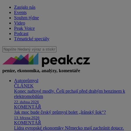
Zaujalo nás
Events
Souhrn týdne
Video
Peak Voice
Podcast
Tématické speciály
peníze, ekonomika, analýzy, komentáře
Autoprůmysl
ČLÁNEK
Konec naftové modly. Češi prchají před drahým benzinem k
elektromobilům
22. dubna 2026
KOMENTÁŘ
Jak moc bude český průmysl bolet „íránský šok“?
13. března 2026
KOMENTÁŘ
Lídra evropské ekonomiky Německo mají zachránit dotace.