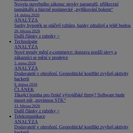
Novela stavebního zákona: stovky paragrafů, přiškrcení
památkářů a hlavně poslanecké „pytlíkování bokem“
14. dubna 2026
ANALÝZA
Sazby hypoték se otáčejí vzhůru, banky zdražují a ještě budou
26. března 2026
Další články z rubriky >
Technologie
ANALÝZA
Nové trendy mění e-commerce: doprava poráží slevy a
zákazníci se mění v prodejce
5. srpna 2026
ANALÝZA
Dodavatelé v ohrožení. Geopolitické konflikt zvyšují aktivity
hackerů
9. dubna 2026
ČLÁNEK
Tikající bomba pro české vývojářské firmy? Software bude
muset mít „povinnou STK“
31. března 2026
Další články z rubriky >
Telekomunikace
ANALÝZA
Dodavatelé v ohrožení. Geopolitické konflikt zvyšují aktivity
hackerů