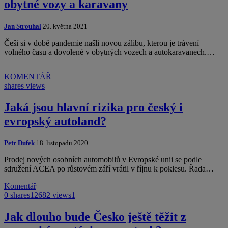
obytné vozy a karavany
Jan Strouhal
20. května 2021
Češi si v době pandemie našli novou zálibu, kterou je trávení
volného času a dovolené v obytných vozech a autokaravanech.…
KOMENTÁŘ
shares
views
Jaká jsou hlavní rizika pro český i
evropský autoland?
Petr Dufek
18. listopadu 2020
Prodej nových osobních automobilů v Evropské unii se podle
sdružení ACEA po růstovém září vrátil v říjnu k poklesu. Řada…
Komentář
0 shares
12682 views
1
Jak dlouho bude Česko ještě těžit z