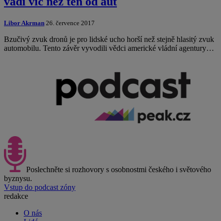
vadí víc než ten od aut
Libor Akrman
26. července 2017
Bzučivý zvuk dronů je pro lidské ucho horší než stejně hlasitý zvuk
automobilu. Tento závěr vyvodili vědci americké vládní agentury…
Poslechněte si rozhovory s osobnostmi českého i světového
byznysu.
Vstup do podcast zóny
redakce
O nás