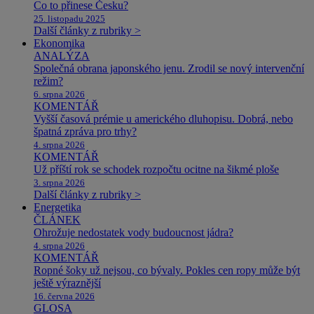
Co to přinese Česku?
25. listopadu 2025
Další články z rubriky >
Ekonomika
ANALÝZA
Společná obrana japonského jenu. Zrodil se nový intervenční
režim?
6. srpna 2026
KOMENTÁŘ
Vyšší časová prémie u amerického dluhopisu. Dobrá, nebo
špatná zpráva pro trhy?
4. srpna 2026
KOMENTÁŘ
Už příští rok se schodek rozpočtu ocitne na šikmé ploše
3. srpna 2026
Další články z rubriky >
Energetika
ČLÁNEK
Ohrožuje nedostatek vody budoucnost jádra?
4. srpna 2026
KOMENTÁŘ
Ropné šoky už nejsou, co bývaly. Pokles cen ropy může být
ještě výraznější
16. června 2026
GLOSA