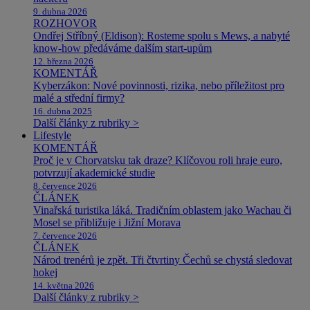
9. dubna 2026
ROZHOVOR
Ondřej Stříbný (Eldison): Rosteme spolu s Mews, a nabyté
know-how předáváme dalším start-upům
12. března 2026
KOMENTÁŘ
Kyberzákon: Nové povinnosti, rizika, nebo příležitost pro
malé a střední firmy?
16. dubna 2025
Další články z rubriky >
Lifestyle
KOMENTÁŘ
Proč je v Chorvatsku tak draze? Klíčovou roli hraje euro,
potvrzují akademické studie
8. července 2026
ČLÁNEK
Vinařská turistika láká. Tradičním oblastem jako Wachau či
Mosel se přibližuje i Jižní Morava
7. července 2026
ČLÁNEK
Národ trenérů je zpět. Tři čtvrtiny Čechů se chystá sledovat
hokej
14. května 2026
Další články z rubriky >