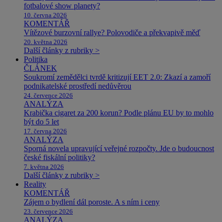
fotbalové show planety?
10. června 2026
KOMENTÁŘ
Vítězové burzovní rallye? Polovodiče a překvapivě měď
20. května 2026
Další články z rubriky >
Politika
ČLÁNEK
Soukromí zemědělci tvrdě kritizují EET 2.0: Zkazí a zamoří
podnikatelské prostředí nedůvěrou
24. července 2026
ANALÝZA
Krabička cigaret za 200 korun? Podle plánu EU by to mohlo
být do 5 let
17. června 2026
ANALÝZA
Sporná novela upravující veřejné rozpočty. Jde o budoucnost
české fiskální politiky?
7. května 2026
Další články z rubriky >
Reality
KOMENTÁŘ
Zájem o bydlení dál poroste. A s ním i ceny
23. července 2026
ANALÝZA