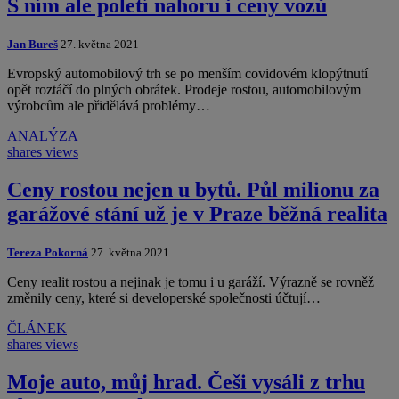
S ním ale poletí nahoru i ceny vozů
Jan Bureš
27. května 2021
Evropský automobilový trh se po menším covidovém klopýtnutí
opět roztáčí do plných obrátek. Prodeje rostou, automobilovým
výrobcům ale přidělává problémy…
ANALÝZA
shares
views
Ceny rostou nejen u bytů. Půl milionu za
garážové stání už je v Praze běžná realita
Tereza Pokorná
27. května 2021
Ceny realit rostou a nejinak je tomu i u garáží. Výrazně se rovněž
změnily ceny, které si developerské společnosti účtují…
ČLÁNEK
shares
views
Moje auto, můj hrad. Češi vysáli z trhu