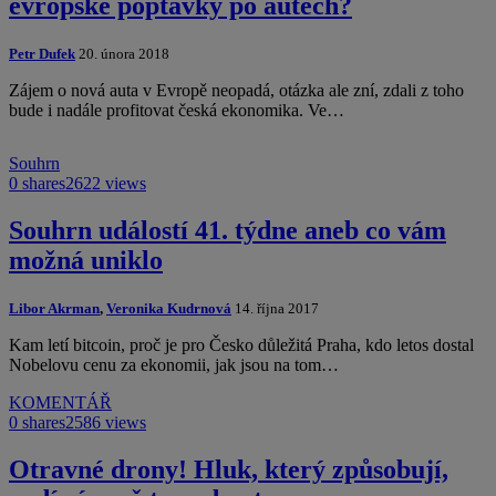
evropské poptávky po autech?
Petr Dufek
20. února 2018
Zájem o nová auta v Evropě neopadá, otázka ale zní, zdali z toho
bude i nadále profitovat česká ekonomika. Ve…
Souhrn
0 shares
2622 views
Souhrn událostí 41. týdne aneb co vám
možná uniklo
Libor Akrman
,
Veronika Kudrnová
14. října 2017
Kam letí bitcoin, proč je pro Česko důležitá Praha, kdo letos dostal
Nobelovu cenu za ekonomii, jak jsou na tom…
KOMENTÁŘ
0 shares
2586 views
Otravné drony! Hluk, který způsobují,