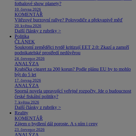
fotbalové show planety?
10. června 2026
KOMENTÁŘ
Vítězové burzovní rallye? Polovodiče a překvapivě měď
20. května 2026
Další články z rubriky >
Politika
ČLÁNEK
Soukromí zemědělci tvrdě kritizují EET 2.0: Zkazí a zamoří
podnikatelské prostředí nedůvěrou
24. července 2026
ANALÝZA
Krabička cigaret za 200 korun? Podle plánu EU by to mohlo
být do 5 let
17. června 2026
ANALÝZA
Sporná novela upravující veřejné rozpočty. Jde o budoucnost
české fiskální politiky?
7. května 2026
Další články z rubriky >
Reality
KOMENTÁŘ
Zájem o bydlení dál poroste. A s ním i ceny
23. července 2026
ANALÝZA