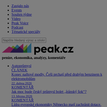
Zaujalo nás
Events
Souhrn týdne
Video
Peak Voice
Podcast
Tématické speciály
peníze, ekonomika, analýzy, komentáře
Autoprůmysl
ČLÁNEK
Konec naftové modly. Češi prchají před drahým benzinem k
elektromobilům
22. dubna 2026
KOMENTÁŘ
Jak moc bude český průmysl bolet „íránský šok“?
13. března 2026
KOMENTÁŘ
Lídra evropské ekonomiky Německo mají zachránit dotace.