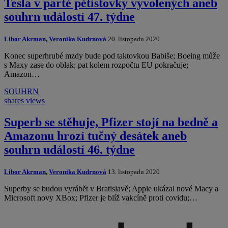
Tesla v partě pětistovky vyvolených aneb
souhrn událostí 47. týdne
Libor Akrman
,
Veronika Kudrnová
20. listopadu 2020
Konec superhrubé mzdy bude pod taktovkou Babiše; Boeing může
s Maxy zase do oblak; pat kolem rozpočtu EU pokračuje;
Amazon…
SOUHRN
shares
views
Superb se stěhuje, Pfizer stojí na bedně a
Amazonu hrozí tučný desátek aneb
souhrn událostí 46. týdne
Libor Akrman
,
Veronika Kudrnová
13. listopadu 2020
Superby se budou vyrábět v Bratislavě; Apple ukázal nové Macy a
Microsoft novy XBox; Pfizer je blíž vakcíně proti covidu;…