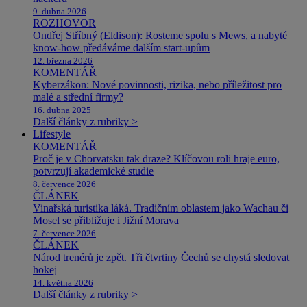
9. dubna 2026
ROZHOVOR
Ondřej Stříbný (Eldison): Rosteme spolu s Mews, a nabyté
know-how předáváme dalším start-upům
12. března 2026
KOMENTÁŘ
Kyberzákon: Nové povinnosti, rizika, nebo příležitost pro
malé a střední firmy?
16. dubna 2025
Další články z rubriky >
Lifestyle
KOMENTÁŘ
Proč je v Chorvatsku tak draze? Klíčovou roli hraje euro,
potvrzují akademické studie
8. července 2026
ČLÁNEK
Vinařská turistika láká. Tradičním oblastem jako Wachau či
Mosel se přibližuje i Jižní Morava
7. července 2026
ČLÁNEK
Národ trenérů je zpět. Tři čtvrtiny Čechů se chystá sledovat
hokej
14. května 2026
Další články z rubriky >