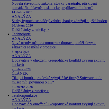
Novela stavebního zákona: stovky paragrafů, přiškrcení
památkářů a hlavně poslanecké „pytlíkování bokem“
14. dubna 2026
ANALÝZA
Sazby hypoték se otáčejí vzhůru, banky zdražují a ještě budou
26. března 2026
Další články z rubriky >
Technologie
ANALÝZA
Nové trendy mění e-commerce: doprava poráží slevy a
zákazníci se mění v prodejce
5. srpna 2026
ANALÝZA
Dodavatelé v ohrožení. Geopolitické konflikt zvyšují aktivity
hackerů
9. dubna 2026
ČLÁNEK
Tikající bomba pro české vývojářské firmy? Software bude
muset mít „povinnou STK“
31. března 2026
Další články z rubriky >
Telekomunikace
ANALÝZA
Dodavatelé v ohrožení. Geopolitické konflikt zvyšují aktivity
hackerů