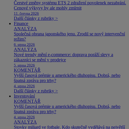
Čerstvé změny systému ETS 2 zdražení povolenek nezabrání.
Cenové výkyvy by ale mohly zmírnit
11. června 2026
Další články z rubriky >
Finance
ANALÝZA
Společná obrana japonského jenu. Zrodil se nový intervenční
režim?
6. srpna 2026
ANALÝZA
Nové trendy mění e-commerce: doprava poráží slevy a
zákazníci se mění v prodejce
5. srpna 2026
KOMENTÁŘ
Vyšší časová prémie u amerického dluhopisu. Dobrá, nebo
špatná zpráva pro trhy?
4. srpna 2026
Další články z rubriky >
Investování
KOMENTÁŘ
Vyšší časová prémie u amerického dluhopisu. Dobrá, nebo
špatná zpráva pro trhy?
4. srpna 2026
ANALÝZA
Stovky miliard ve fotbale. Kdo skutečně vydělává na největší