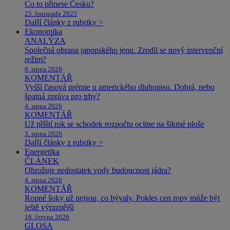
Co to přinese Česku?
25. listopadu 2025
Další články z rubriky >
Ekonomika
ANALÝZA
Společná obrana japonského jenu. Zrodil se nový intervenční
režim?
6. srpna 2026
KOMENTÁŘ
Vyšší časová prémie u amerického dluhopisu. Dobrá, nebo
špatná zpráva pro trhy?
4. srpna 2026
KOMENTÁŘ
Už příští rok se schodek rozpočtu ocitne na šikmé ploše
3. srpna 2026
Další články z rubriky >
Energetika
ČLÁNEK
Ohrožuje nedostatek vody budoucnost jádra?
4. srpna 2026
KOMENTÁŘ
Ropné šoky už nejsou, co bývaly. Pokles cen ropy může být
ještě výraznější
16. června 2026
GLOSA