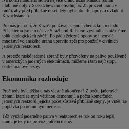
Na konci minulého století nejvíce uranu těžila Kanada (tamní
hlubinné doly v Saskatchewanu obsahují až 25 procent uranu v
rudě), aby před přibližně deseti lety byl tento trh naprosto ovládnut
Kazachstánem.
Pro nás je ironií, že Kazaši používají stejnou chemickou metodu
ISL, kterou jsme u nás ve Stráži pod Ralskem vyvinuli a s níž máme
tolik ekologických zátěží. Po pádu železné opony se i nemalé
množství vojenského uranu upravilo zpět pro použití v civilních
jaderných reaktorech.
A protože ruské jaderné zbraně byly přetvořeny na palivo používané
v amerických jaderných elektrárnách, můžeme i tam najít stopu
české uranové těžby.
Ekonomika rozhoduje
Proč tedy byla těžba u nás vlastně ukončena? Z počtu jaderných
zbraní, které se nyní většinou demontují, a počtu komerčních
jaderných reaktorů, jejichž počet zůstává přibližně stejný, je vidět, že
poptávka po uranu nyní neroste.
Též využití jaderného paliva v reaktorech se rok od roku lepší,
uranu je tedy na provoz potřeba méně.