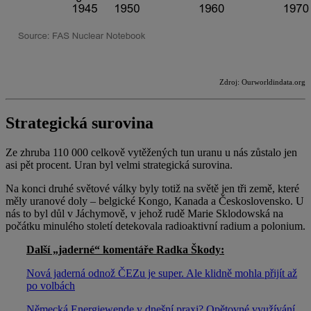
Zdroj: Ourworldindata.org
Strategická surovina
Ze zhruba 110 000 celkově vytěžených tun uranu u nás zůstalo jen
asi pět procent. Uran byl velmi strategická surovina.
Na konci druhé světové války byly totiž na světě jen tři země, které
měly uranové doly – belgické Kongo, Kanada a Československo. U
nás to byl důl v Jáchymově, v jehož rudě Marie Sklodowská na
počátku minulého století detekovala radioaktivní radium a polonium.
Další „jaderné“ komentáře Radka Škody:
Nová jaderná odnož ČEZu je super. Ale klidně mohla přijít až
po volbách
Německá Energiewende v dnešní praxi? Opětovné využívání