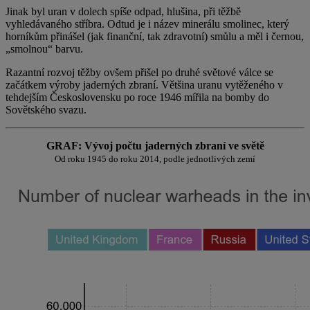
Jinak byl uran v dolech spíše odpad, hlušina, při těžbě
vyhledávaného stříbra. Odtud je i název minerálu smolinec, který
horníkům přinášel (jak finanční, tak zdravotní) smůlu a měl i černou,
„smolnou“ barvu.
Razantní rozvoj těžby ovšem přišel po druhé světové válce se
začátkem výroby jaderných zbraní. Většina uranu vytěženého v
tehdejším Československu po roce 1946 mířila na bomby do
Sovětského svazu.
GRAF: Vývoj počtu jaderných zbraní ve světě
Od roku 1945 do roku 2014, podle jednotlivých zemí