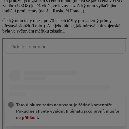
Na přiložených grafech s cenou uranu (udává se jako cena v USD
za libru U3O8) je též vidět, že levný kazašský uran vytlačil jiné
tradiční producenty (např. i Rusko či Francii).
Český uran tedy dnes, po 70 letech těžby pro jaderný průmysl,
přestává sloužit (i míru). Ale jeho úloha, jak mírová, tak vojenská,
byla ve světovém měřítku zásadní.