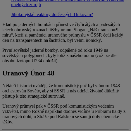
uhelných zdrojů
Jihokorejské reaktory do českých Dukovan?
Hlad po jaderných bombách přinesl ve čtyřicátých a padesátých
letech obrovský rozmach těžby uranu. Slogan „Náš uran slouží
míru“, kteří si pamětníci uranového průmyslu v ČSSR četli každý
den na transparentech na šachtách, byl velmi ironický.
První sovětské jaderné bomby, odpálené od roku 1949 na
sovětských polygonech, byly totiž z našeho uranu (což lze dle
obsahu izotopu U234 doložit).
Uranový Únor 48
Někteří historici uvádějí, že komunistický puč byl v únoru 1948
orchestrován Sověty, aby si SSSR u nás udržel životně důležitý
přístup k této strategické surovině.
Uranový průmysl pak v ČSSR pod komunistickým vedením
vzkvétal, mimo Rožné například dodnes vidíme u Příbrami haldy z
uranových dolů, u Stráže pod Ralskem se sanují doly chemické
těžby.