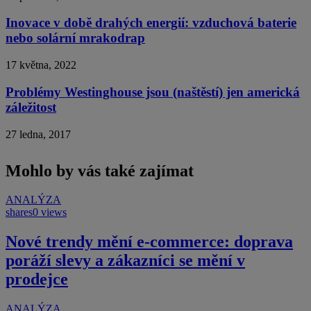
Inovace v době drahých energií: vzduchová baterie
nebo solární mrakodrap
17 května, 2022
Problémy Westinghouse jsou (naštěstí) jen americká
záležitost
27 ledna, 2017
Mohlo by vás také zajímat
ANALÝZA
shares
0 views
Nové trendy mění e-commerce: doprava
poráží slevy a zákazníci se mění v
prodejce
ANALÝZA