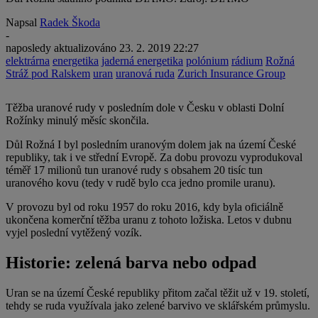
Napsal
Radek Škoda
-
naposledy aktualizováno
23. 2. 2019 22:27
elektrárna
energetika
jaderná energetika
polónium
rádium
Rožná
Stráž pod Ralskem
uran
uranová ruda
Zurich Insurance Group
Těžba uranové rudy v posledním dole v Česku v oblasti Dolní
Rožínky minulý měsíc skončila.
Důl Rožná I byl posledním uranovým dolem jak na území České
republiky, tak i ve střední Evropě. Za dobu provozu vyprodukoval
téměř 17 milionů tun uranové rudy s obsahem 20 tisíc tun
uranového kovu (tedy v rudě bylo cca jedno promile uranu).
V provozu byl od roku 1957 do roku 2016, kdy byla oficiálně
ukončena komerční těžba uranu z tohoto ložiska. Letos v dubnu
vyjel poslední vytěžený vozík.
Historie: zelená barva nebo odpad
Uran se na území České republiky přitom začal těžit už v 19. století,
tehdy se ruda využívala jako zelené barvivo ve sklářském průmyslu.