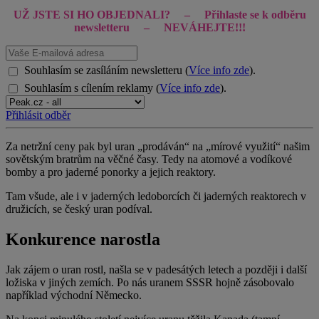
UŽ JSTE SI HO OBJEDNALI? – Přihlaste se k odběru
newsletteru
– NEVÁHEJTE!!!
Souhlasím se zasíláním newsletteru (
Více info zde
).
Souhlasím s cílením reklamy (
Více info zde
).
Přihlásit odběr
Za netržní ceny pak byl uran „prodáván“ na „mírové využití“ našim
sovětským bratrům na věčné časy. Tedy na atomové a vodíkové
bomby a pro jaderné ponorky a jejich reaktory.
Tam všude, ale i v jaderných ledoborcích či jaderných reaktorech v
družicích, se český uran podíval.
Konkurence narostla
Jak zájem o uran rostl, našla se v padesátých letech a později i další
ložiska v jiných zemích. Po nás uranem SSSR hojně zásobovalo
například východní Německo.