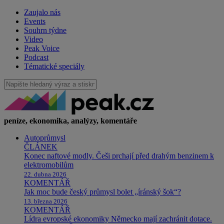
Zaujalo nás
Events
Souhrn týdne
Video
Peak Voice
Podcast
Tématické speciály
peníze, ekonomika, analýzy, komentáře
Autoprůmysl
ČLÁNEK
Konec naftové modly. Češi prchají před drahým benzinem k
elektromobilům
22. dubna 2026
KOMENTÁŘ
Jak moc bude český průmysl bolet „íránský šok“?
13. března 2026
KOMENTÁŘ
Lídra evropské ekonomiky Německo mají zachránit dotace.