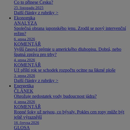
Co to přinese Česku?
25. listopadu 2025
Další články z rubriky >
Ekonomika
ANALÝZA
Společná obrana japonského jenu. Zrodil se nový intervenční
režim?
6. srpna 2026
KOMENTÁŘ
Vyšší časová prémie u amerického dluhopisu. Dobrá, nebo
špatná zpráva pro trhy?
4. srpna 2026
KOMENTÁŘ
Už příští rok se schodek rozpočtu ocitne na šikmé ploše
3. srpna 2026
Další články z rubriky >
Energetika
ČLÁNEK
Ohrožuje nedostatek vody budoucnost jádra?
4. srpna 2026
KOMENTÁŘ
Ropné šoky už nejsou, co bývaly. Pokles cen ropy může být
ještě výraznější
16. června 2026
GLOSA