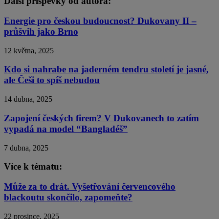
Další příspěvky od autora:
Energie pro českou budoucnost? Dukovany II –
průšvih jako Brno
12 května, 2025
Kdo si nahrabe na jaderném tendru století je jasné,
ale Češi to spíš nebudou
14 dubna, 2025
Zapojení českých firem? V Dukovanech to zatím
vypadá na model “Bangladéš”
7 dubna, 2025
Více k tématu:
Může za to drát. Vyšetřování červencového
blackoutu skončilo, zapomeňte?
22 prosince, 2025