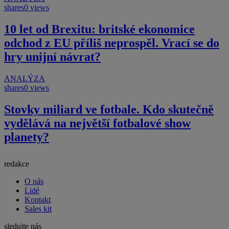
shares
0 views
10 let od Brexitu: britské ekonomice
odchod z EU příliš neprospěl. Vrací se do
hry unijní návrat?
ANALÝZA
shares
0 views
Stovky miliard ve fotbale. Kdo skutečně
vydělává na největší fotbalové show
planety?
redakce
O nás
Lidé
Kontakt
Sales kit
sledujte nás