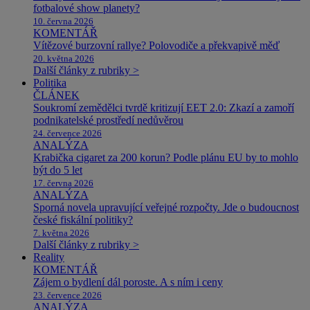
fotbalové show planety?
10. června 2026
KOMENTÁŘ
Vítězové burzovní rallye? Polovodiče a překvapivě měď
20. května 2026
Další články z rubriky >
Politika
ČLÁNEK
Soukromí zemědělci tvrdě kritizují EET 2.0: Zkazí a zamoří
podnikatelské prostředí nedůvěrou
24. července 2026
ANALÝZA
Krabička cigaret za 200 korun? Podle plánu EU by to mohlo
být do 5 let
17. června 2026
ANALÝZA
Sporná novela upravující veřejné rozpočty. Jde o budoucnost
české fiskální politiky?
7. května 2026
Další články z rubriky >
Reality
KOMENTÁŘ
Zájem o bydlení dál poroste. A s ním i ceny
23. července 2026
ANALÝZA