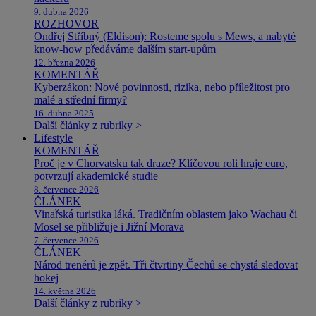
9. dubna 2026
ROZHOVOR
Ondřej Stříbný (Eldison): Rosteme spolu s Mews, a nabyté
know-how předáváme dalším start-upům
12. března 2026
KOMENTÁŘ
Kyberzákon: Nové povinnosti, rizika, nebo příležitost pro
malé a střední firmy?
16. dubna 2025
Další články z rubriky >
Lifestyle
KOMENTÁŘ
Proč je v Chorvatsku tak draze? Klíčovou roli hraje euro,
potvrzují akademické studie
8. července 2026
ČLÁNEK
Vinařská turistika láká. Tradičním oblastem jako Wachau či
Mosel se přibližuje i Jižní Morava
7. července 2026
ČLÁNEK
Národ trenérů je zpět. Tři čtvrtiny Čechů se chystá sledovat
hokej
14. května 2026
Další články z rubriky >