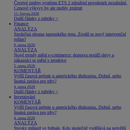
Čerstvé změny systému ETS 2 zdražení povolenek nezabrání.
Cenové výkyvy by ale mohly zmírnit
11. června 2026
Další články z rubriky >
Finance
ANALÝZA
Společná obrana japonského jenu. Zrodil se nový intervenční
režim?
6. srpna 2026
ANALÝZA
Nové trendy mění e-commerce: doprava poráží slevy a
zákazníci se mění v prodejce
5. srpna 2026
KOMENTÁŘ
Vyšší časová prémie u amerického dluhopisu. Dobrá, nebo
špatná zpráva pro trhy?
4. srpna 2026
Další články z rubriky >
Investování
KOMENTÁŘ
Vyšší časová prémie u amerického dluhopisu. Dobrá, nebo
špatná zpráva pro trhy?
4. srpna 2026
ANALÝZA
Stovky miliard ve fotbale. Kdo skutečně vydělává na největší