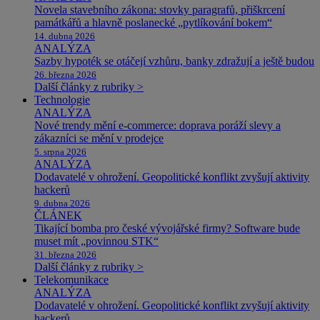
Novela stavebního zákona: stovky paragrafů, přiškrcení
památkářů a hlavně poslanecké „pytlíkování bokem“
14. dubna 2026
ANALÝZA
Sazby hypoték se otáčejí vzhůru, banky zdražují a ještě budou
26. března 2026
Další články z rubriky >
Technologie
ANALÝZA
Nové trendy mění e-commerce: doprava poráží slevy a
zákazníci se mění v prodejce
5. srpna 2026
ANALÝZA
Dodavatelé v ohrožení. Geopolitické konflikt zvyšují aktivity
hackerů
9. dubna 2026
ČLÁNEK
Tikající bomba pro české vývojářské firmy? Software bude
muset mít „povinnou STK“
31. března 2026
Další články z rubriky >
Telekomunikace
ANALÝZA
Dodavatelé v ohrožení. Geopolitické konflikt zvyšují aktivity
hackerů