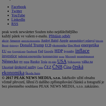
Facebook
Twitter
YouTube
LinkedIn
RSS
peak week newsletter
Souhrn toho nejdůležitějšího
každý pátek ve vašem e-mailu.
Přihlásit odběr
Apple
Amazon
Andrej Babiš
akcie
automobilový průmysl
bitcoin
americká ekonomika
energetika
Donald Trump
ECB
ekonomika
Elon Musk
Brexit
dluhopisy
inflace
HDP
EU
Fed
Google
hypotéky
Facebook
euro
Evropská unie
investice
koronavirus
jaderná energetika
nezaměstnanost
Microsoft
koruna
USA
Německo
Rusko
Tesla
válka na
ropa
trh práce
Volkswagen
PPF
česká
ČNB
Čína
ČEZ
úrokové sazby
Ukrajině
Česko
ekonomika
Škoda Auto
© 2017 PEAK NEWS MEDIA, s.r.o.
Jakékoliv užití obsahu
včetně převzetí, šíření či dalšího zpřístupňování článků a fotografií je
bez písemného souhlasu PEAK NEWS MEDIA, s.r.o. zakázáno.