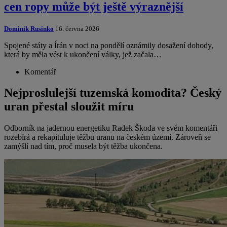
cen ropy může být ještě výraznější
Dominik Rusinko
16. června 2026
Spojené státy a Írán v noci na pondělí oznámily dosažení dohody,
která by měla vést k ukončení války, jež začala…
Komentář
Nejproslulejší tuzemská komodita? Český
uran přestal sloužit míru
Odborník na jadernou energetiku Radek Škoda ve svém komentáři
rozebírá a rekapituluje těžbu uranu na českém území. Zároveň se
zamýšlí nad tím, proč musela být těžba ukončena.