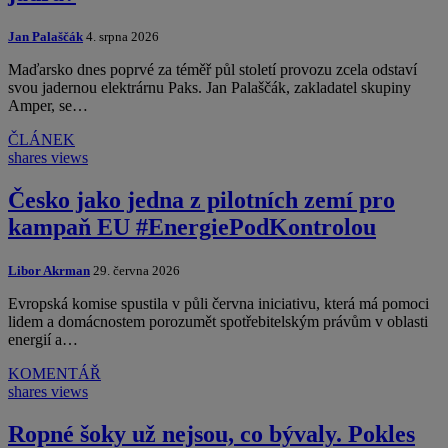
Jan Palaščák
4. srpna 2026
Maďarsko dnes poprvé za téměř půl století provozu zcela odstaví
svou jadernou elektrárnu Paks. Jan Palaščák, zakladatel skupiny
Amper, se…
ČLÁNEK
shares
views
Česko jako jedna z pilotních zemí pro
kampaň EU #EnergiePodKontrolou
Libor Akrman
29. června 2026
Evropská komise spustila v půli června iniciativu, která má pomoci
lidem a domácnostem porozumět spotřebitelským právům v oblasti
energií a…
KOMENTÁŘ
shares
views
Ropné šoky už nejsou, co bývaly. Pokles