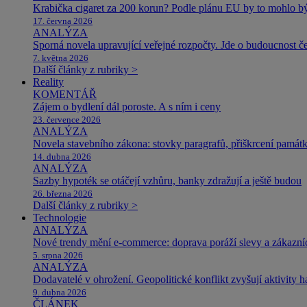
Krabička cigaret za 200 korun? Podle plánu EU by to mohlo být
17. června 2026
ANALÝZA
Sporná novela upravující veřejné rozpočty. Jde o budoucnost čes
7. května 2026
Další články z rubriky >
Reality
KOMENTÁŘ
Zájem o bydlení dál poroste. A s ním i ceny
23. července 2026
ANALÝZA
Novela stavebního zákona: stovky paragrafů, přiškrcení památ
14. dubna 2026
ANALÝZA
Sazby hypoték se otáčejí vzhůru, banky zdražují a ještě budou
26. března 2026
Další články z rubriky >
Technologie
ANALÝZA
Nové trendy mění e-commerce: doprava poráží slevy a zákazníc
5. srpna 2026
ANALÝZA
Dodavatelé v ohrožení. Geopolitické konflikt zvyšují aktivity 
9. dubna 2026
ČLÁNEK