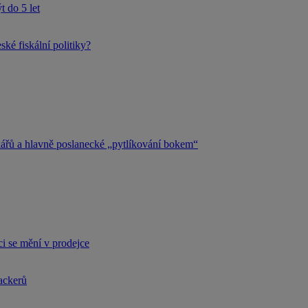
 do 5 let
ké fiskální politiky?
kářů a hlavně poslanecké „pytlíkování bokem“
i se mění v prodejce
hackerů