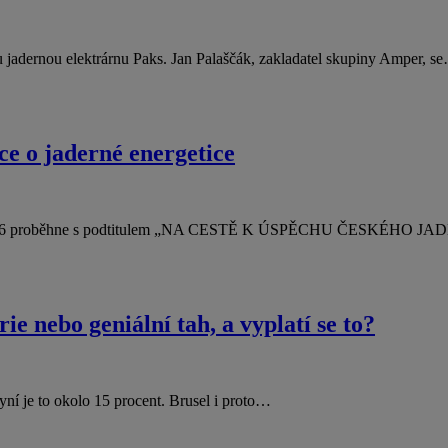
u jadernou elektrárnu Paks. Jan Palaščák, zakladatel skupiny Amper, s
ce o jaderné energetice
 NE•RS 2026 proběhne s podtitulem „NA CESTĚ K ÚSPĚCHU ČESK
 nebo geniální tah, a vyplatí se to?
nyní je to okolo 15 procent. Brusel i proto…