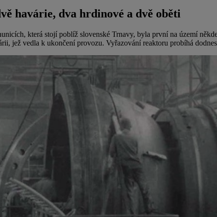
dvě havárie, dva hrdinové a dvě oběti
unicích, která stojí poblíž slovenské Trnavy, byla první na území něk
avárii, jež vedla k ukončení provozu. Vyřazování reaktoru probíhá dodnes