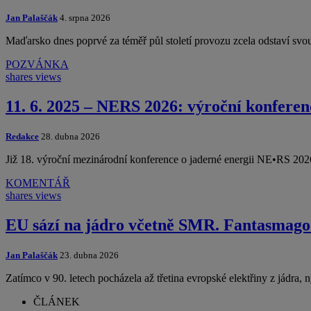
Jan Palaščák
4. srpna 2026
Maďarsko dnes poprvé za téměř půl století provozu zcela odstaví svo
POZVÁNKA
shares
views
11. 6. 2025 – NERS 2026: výroční konferen
Redakce
28. dubna 2026
Již 18. výroční mezinárodní konference o jaderné energii
KOMENTÁŘ
shares
views
EU sází na jádro včetně SMR. Fantasmagorie
Jan Palaščák
23. dubna 2026
Zatímco v 90. letech pocházela až třetina evropské elektřiny z jádra, 
ČLÁNEK