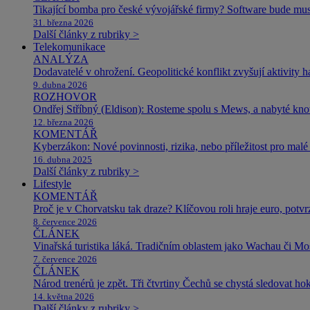
Tikající bomba pro české vývojářské firmy? Software bude m
31. března 2026
Další články z rubriky >
Telekomunikace
ANALÝZA
Dodavatelé v ohrožení. Geopolitické konflikt zvyšují aktivity 
9. dubna 2026
ROZHOVOR
Ondřej Stříbný (Eldison): Rosteme spolu s Mews, a nabyté k
12. března 2026
KOMENTÁŘ
Kyberzákon: Nové povinnosti, rizika, nebo příležitost pro malé 
16. dubna 2025
Další články z rubriky >
Lifestyle
KOMENTÁŘ
Proč je v Chorvatsku tak draze? Klíčovou roli hraje euro, potv
8. července 2026
ČLÁNEK
Vinařská turistika láká. Tradičním oblastem jako Wachau či Mose
7. července 2026
ČLÁNEK
Národ trenérů je zpět. Tři čtvrtiny Čechů se chystá sledovat ho
14. května 2026
Další články z rubriky >