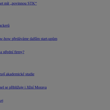
uset mít „povinnou STK“
hackerů
now-how předáváme dalším start-upům
a střední firmy?
rzují akademické studie
l se přibližuje i Jižní Morava
kej