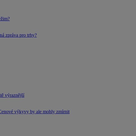
ežim?
ná zpráva pro trhy?
tě výraznější
Cenové výkyvy by ale mohly zmírnit