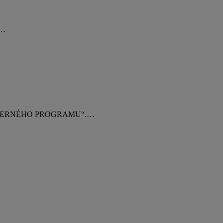
e…
ÉHO JADERNÉHO PROGRAMU“.…