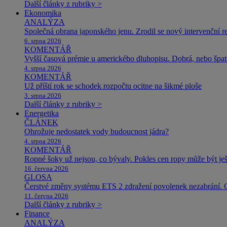
Další články z rubriky >
Ekonomika
ANALÝZA
Společná obrana japonského jenu. Zrodil se nový intervenční r
6. srpna 2026
KOMENTÁŘ
Vyšší časová prémie u amerického dluhopisu. Dobrá, nebo špat
4. srpna 2026
KOMENTÁŘ
Už příští rok se schodek rozpočtu ocitne na šikmé ploše
3. srpna 2026
Další články z rubriky >
Energetika
ČLÁNEK
Ohrožuje nedostatek vody budoucnost jádra?
4. srpna 2026
KOMENTÁŘ
Ropné šoky už nejsou, co bývaly. Pokles cen ropy může být ješ
16. června 2026
GLOSA
Čerstvé změny systému ETS 2 zdražení povolenek nezabrání. 
11. června 2026
Další články z rubriky >
Finance
ANALÝZA