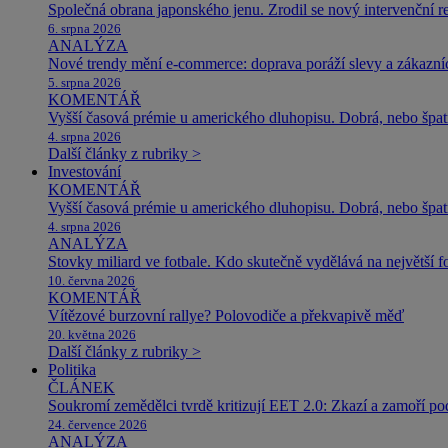
Společná obrana japonského jenu. Zrodil se nový intervenční r
6. srpna 2026
ANALÝZA
Nové trendy mění e-commerce: doprava poráží slevy a zákazníc
5. srpna 2026
KOMENTÁŘ
Vyšší časová prémie u amerického dluhopisu. Dobrá, nebo špat
4. srpna 2026
Další články z rubriky >
Investování
KOMENTÁŘ
Vyšší časová prémie u amerického dluhopisu. Dobrá, nebo špat
4. srpna 2026
ANALÝZA
Stovky miliard ve fotbale. Kdo skutečně vydělává na největší 
10. června 2026
KOMENTÁŘ
Vítězové burzovní rallye? Polovodiče a překvapivě měď
20. května 2026
Další články z rubriky >
Politika
ČLÁNEK
Soukromí zemědělci tvrdě kritizují EET 2.0: Zkazí a zamoří po
24. července 2026
ANALÝZA