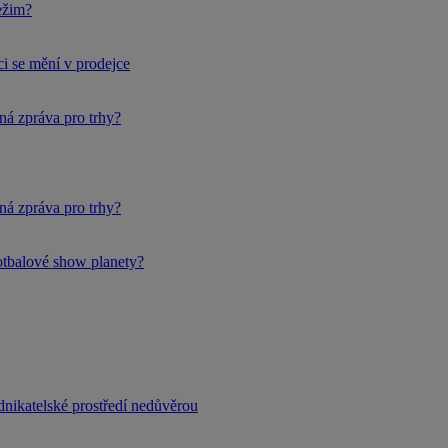
ežim?
i se mění v prodejce
ná zpráva pro trhy?
ná zpráva pro trhy?
fotbalové show planety?
dnikatelské prostředí nedůvěrou