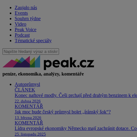
Zaujalo nás
Events
Souhrn týdne
Video
Peak Voice
Podcast
Tématické speciály
peníze, ekonomika, analýzy, komentáře
Autoprůmysl
ČLÁNEK
Konec naftové modly. Češi prchají před drahým benzinem k e
22. dubna 2026
KOMENTÁŘ
Jak moc bude český průmysl bolet „íránský šok“?
13. března 2026
KOMENTÁŘ
Lídra evropské ekonomiky Německo mají zachránit dotace. Co 
25. listopadu 2025