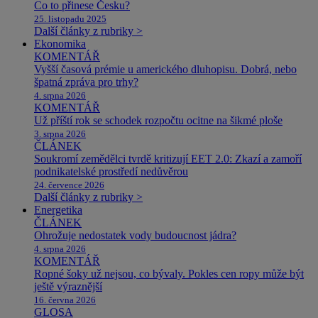
Co to přinese Česku?
25. listopadu 2025
Další články z rubriky >
Ekonomika
KOMENTÁŘ
Vyšší časová prémie u amerického dluhopisu. Dobrá, nebo
špatná zpráva pro trhy?
4. srpna 2026
KOMENTÁŘ
Už příští rok se schodek rozpočtu ocitne na šikmé ploše
3. srpna 2026
ČLÁNEK
Soukromí zemědělci tvrdě kritizují EET 2.0: Zkazí a zamoří
podnikatelské prostředí nedůvěrou
24. července 2026
Další články z rubriky >
Energetika
ČLÁNEK
Ohrožuje nedostatek vody budoucnost jádra?
4. srpna 2026
KOMENTÁŘ
Ropné šoky už nejsou, co bývaly. Pokles cen ropy může být
ještě výraznější
16. června 2026
GLOSA