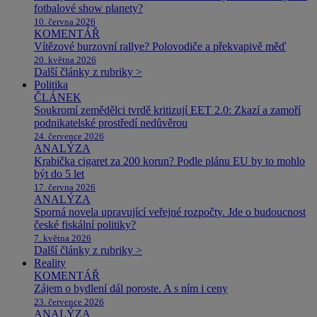
fotbalové show planety?
10. června 2026
KOMENTÁŘ
Vítězové burzovní rallye? Polovodiče a překvapivě měď
20. května 2026
Další články z rubriky >
Politika
ČLÁNEK
Soukromí zemědělci tvrdě kritizují EET 2.0: Zkazí a zamoří
podnikatelské prostředí nedůvěrou
24. července 2026
ANALÝZA
Krabička cigaret za 200 korun? Podle plánu EU by to mohlo
být do 5 let
17. června 2026
ANALÝZA
Sporná novela upravující veřejné rozpočty. Jde o budoucnost
české fiskální politiky?
7. května 2026
Další články z rubriky >
Reality
KOMENTÁŘ
Zájem o bydlení dál poroste. A s ním i ceny
23. července 2026
ANALÝZA