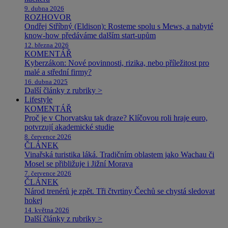
9. dubna 2026
ROZHOVOR
Ondřej Stříbný (Eldison): Rosteme spolu s Mews, a nabyté
know-how předáváme dalším start-upům
12. března 2026
KOMENTÁŘ
Kyberzákon: Nové povinnosti, rizika, nebo příležitost pro
malé a střední firmy?
16. dubna 2025
Další články z rubriky >
Lifestyle
KOMENTÁŘ
Proč je v Chorvatsku tak draze? Klíčovou roli hraje euro,
potvrzují akademické studie
8. července 2026
ČLÁNEK
Vinařská turistika láká. Tradičním oblastem jako Wachau či
Mosel se přibližuje i Jižní Morava
7. července 2026
ČLÁNEK
Národ trenérů je zpět. Tři čtvrtiny Čechů se chystá sledovat
hokej
14. května 2026
Další články z rubriky >