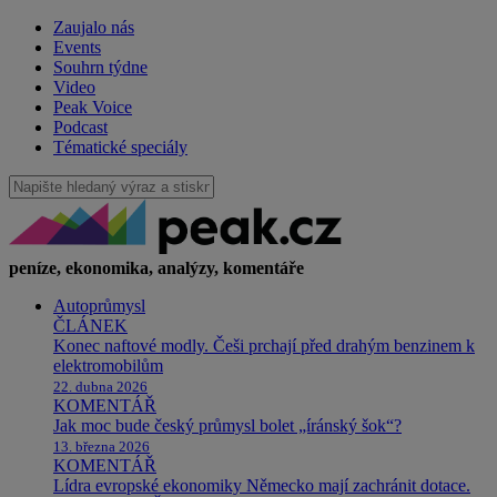
Zaujalo nás
Events
Souhrn týdne
Video
Peak Voice
Podcast
Tématické speciály
peníze, ekonomika, analýzy, komentáře
Autoprůmysl
ČLÁNEK
Konec naftové modly. Češi prchají před drahým benzinem k
elektromobilům
22. dubna 2026
KOMENTÁŘ
Jak moc bude český průmysl bolet „íránský šok“?
13. března 2026
KOMENTÁŘ
Lídra evropské ekonomiky Německo mají zachránit dotace.