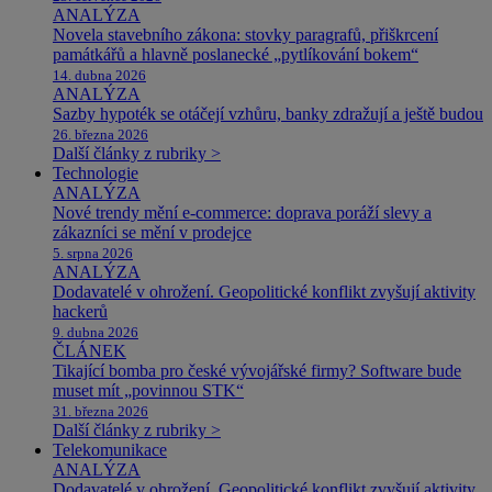
ANALÝZA
Novela stavebního zákona: stovky paragrafů, přiškrcení
památkářů a hlavně poslanecké „pytlíkování bokem“
14. dubna 2026
ANALÝZA
Sazby hypoték se otáčejí vzhůru, banky zdražují a ještě budou
26. března 2026
Další články z rubriky >
Technologie
ANALÝZA
Nové trendy mění e-commerce: doprava poráží slevy a
zákazníci se mění v prodejce
5. srpna 2026
ANALÝZA
Dodavatelé v ohrožení. Geopolitické konflikt zvyšují aktivity
hackerů
9. dubna 2026
ČLÁNEK
Tikající bomba pro české vývojářské firmy? Software bude
muset mít „povinnou STK“
31. března 2026
Další články z rubriky >
Telekomunikace
ANALÝZA
Dodavatelé v ohrožení. Geopolitické konflikt zvyšují aktivity