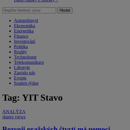
Hledat
Autoprůmysl
Ekonomika
Energetika
Finance
Investování
Politika
Reality
Technologie
Telekomunikace
Lifestyle
Zaujalo nás
Events
Souhrn týdne
Tag: YIT Stavo
ANALÝZA
shares
views
Rozvoji pražských čtvrtí má pomoci