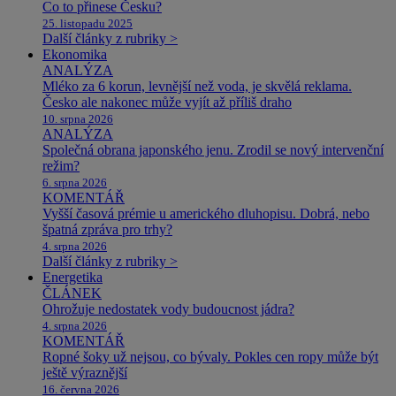
Co to přinese Česku?
25. listopadu 2025
Další články z rubriky >
Ekonomika
ANALÝZA
Mléko za 6 korun, levnější než voda, je skvělá reklama.
Česko ale nakonec může vyjít až příliš draho
10. srpna 2026
ANALÝZA
Společná obrana japonského jenu. Zrodil se nový intervenční
režim?
6. srpna 2026
KOMENTÁŘ
Vyšší časová prémie u amerického dluhopisu. Dobrá, nebo
špatná zpráva pro trhy?
4. srpna 2026
Další články z rubriky >
Energetika
ČLÁNEK
Ohrožuje nedostatek vody budoucnost jádra?
4. srpna 2026
KOMENTÁŘ
Ropné šoky už nejsou, co bývaly. Pokles cen ropy může být
ještě výraznější
16. června 2026