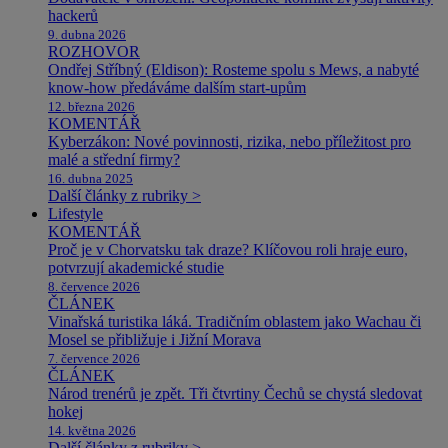
hackerů
9. dubna 2026
ROZHOVOR
Ondřej Stříbný (Eldison): Rosteme spolu s Mews, a nabyté
know-how předáváme dalším start-upům
12. března 2026
KOMENTÁŘ
Kyberzákon: Nové povinnosti, rizika, nebo příležitost pro
malé a střední firmy?
16. dubna 2025
Další články z rubriky >
Lifestyle
KOMENTÁŘ
Proč je v Chorvatsku tak draze? Klíčovou roli hraje euro,
potvrzují akademické studie
8. července 2026
ČLÁNEK
Vinařská turistika láká. Tradičním oblastem jako Wachau či
Mosel se přibližuje i Jižní Morava
7. července 2026
ČLÁNEK
Národ trenérů je zpět. Tři čtvrtiny Čechů se chystá sledovat
hokej
14. května 2026
Další články z rubriky >