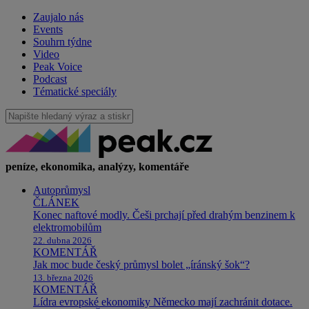
Zaujalo nás
Events
Souhrn týdne
Video
Peak Voice
Podcast
Tématické speciály
peníze, ekonomika, analýzy, komentáře
Autoprůmysl
ČLÁNEK
Konec naftové modly. Češi prchají před drahým benzinem k
elektromobilům
22. dubna 2026
KOMENTÁŘ
Jak moc bude český průmysl bolet „íránský šok“?
13. března 2026
KOMENTÁŘ
Lídra evropské ekonomiky Německo mají zachránit dotace.