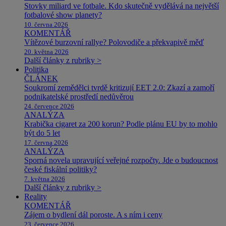
Stovky miliard ve fotbale. Kdo skutečně vydělává na největší
fotbalové show planety?
10. června 2026
KOMENTÁŘ
Vítězové burzovní rallye? Polovodiče a překvapivě měď
20. května 2026
Další články z rubriky >
Politika
ČLÁNEK
Soukromí zemědělci tvrdě kritizují EET 2.0: Zkazí a zamoří
podnikatelské prostředí nedůvěrou
24. července 2026
ANALÝZA
Krabička cigaret za 200 korun? Podle plánu EU by to mohlo
být do 5 let
17. června 2026
ANALÝZA
Sporná novela upravující veřejné rozpočty. Jde o budoucnost
české fiskální politiky?
7. května 2026
Další články z rubriky >
Reality
KOMENTÁŘ
Zájem o bydlení dál poroste. A s ním i ceny
23. července 2026