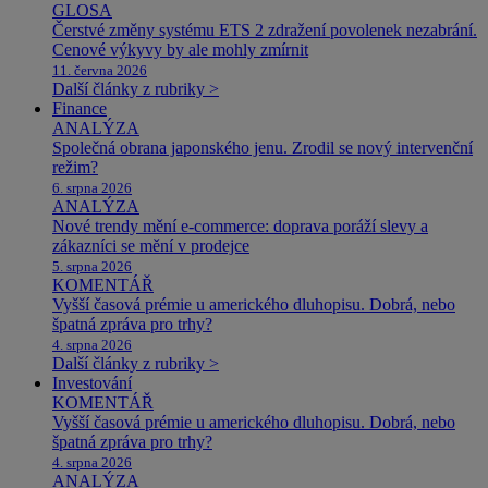
GLOSA
Čerstvé změny systému ETS 2 zdražení povolenek nezabrání.
Cenové výkyvy by ale mohly zmírnit
11. června 2026
Další články z rubriky >
Finance
ANALÝZA
Společná obrana japonského jenu. Zrodil se nový intervenční
režim?
6. srpna 2026
ANALÝZA
Nové trendy mění e-commerce: doprava poráží slevy a
zákazníci se mění v prodejce
5. srpna 2026
KOMENTÁŘ
Vyšší časová prémie u amerického dluhopisu. Dobrá, nebo
špatná zpráva pro trhy?
4. srpna 2026
Další články z rubriky >
Investování
KOMENTÁŘ
Vyšší časová prémie u amerického dluhopisu. Dobrá, nebo
špatná zpráva pro trhy?
4. srpna 2026
ANALÝZA