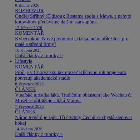
9. dubna 2026
ROZHOVOR
Ondřej Stříbný (Eldison): Rosteme spolu s Mews, a nabyté
know-how předáváme dalším start-upům
12. března 2026
KOMENTÁŘ
Kyberzákon: Nové povinnosti, rizika, nebo příležitost pro
malé a střední firmy?
16. dubna 2025
Další články z rubriky >
Lifestyle
KOMENTÁŘ
Proč je v Chorvatsku tak draze? Klíčovou roli hraje euro,
potvrzují akademické studie
8. července 2026
ČLÁNEK
Vinařská turistika láká. Tradičním oblastem jako Wachau či
Mosel se přibližuje i Jižní Morava
7. července 2026
ČLÁNEK
Národ trenérů je zpět. Tři čtvrtiny Čechů se chystá sledovat
hokej
14. května 2026
Další články z rubriky >