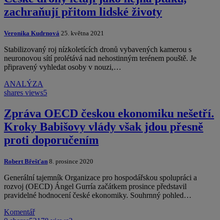
zachraňují přitom lidské životy
Veronika Kudrnová
25. května 2021
Stabilizovaný roj nízkoletících dronů vybavených kamerou s
neuronovou sítí prolétává nad nehostinným terénem pouště. Je
připravený vyhledat osoby v nouzi,…
ANALÝZA
shares
views
5
Zpráva OECD českou ekonomiku nešetří.
Kroky Babišovy vlády však jdou přesně
proti doporučením
Robert Břešťan
8. prosince 2020
Generální tajemník Organizace pro hospodářskou spolupráci a
rozvoj (OECD) Ángel Gurría začátkem prosince představil
pravidelné hodnocení české ekonomiky. Souhrnný pohled…
Komentář