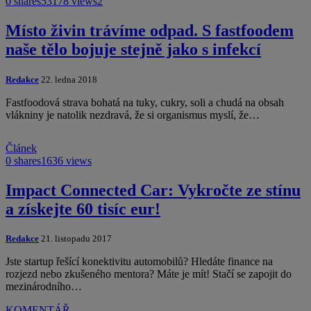
0 shares
53178 views
2
Místo živin trávíme odpad. S fastfoodem
naše tělo bojuje stejně jako s infekcí
Redakce
22. ledna 2018
Fastfoodová strava bohatá na tuky, cukry, soli a chudá na obsah
vlákniny je natolik nezdravá, že si organismus myslí, že…
Článek
0 shares
1636 views
Impact Connected Car: Vykročte ze stínu
a získejte 60 tisíc eur!
Redakce
21. listopadu 2017
Jste startup řešící konektivitu automobilů? Hledáte finance na
rozjezd nebo zkušeného mentora? Máte je mít! Stačí se zapojit do
mezinárodního…
KOMENTÁŘ