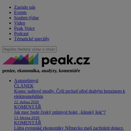
Zaujalo nás
Events
Souhrn týdne
Video
Peak Voice
Podcast
Tématické speciály
peníze, ekonomika, analýzy, komentáře
Autoprůmysl
ČLÁNEK
Konec naftové modly. Češi prchají před drahým benzinem k
elektromobilům
22. dubna 2026
KOMENTÁŘ
Jak moc bude český průmysl bolet „íránský šok“?
13. března 2026
KOMENTÁŘ
Lídra evropské ekonomiky Německo mají zachránit dotace.