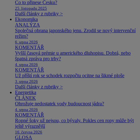
Co to přinese Česku?
25. listopadu 2025
Další články z rubriky >
Ekonomika
ANALÝZA
Společná obrana japonského jenu. Zrodil se nový intervenční
režim?
6. srpna 2026
KOMENTÁŘ
Vyšší časová prémie u amerického dluhopisu. Dobrá, nebo
špatná zpráva pro trhy?
4. srpna 2026
KOMENTÁŘ
Už příští rok se schodek rozpočtu ocitne na šikmé ploše
3. srpna 2026
Další články z rubriky >
Energetika
ČLÁNEK
Ohrožuje nedostatek vody budoucnost jádra?
4. srpna 2026
KOMENTÁŘ
Ropné šoky už nejsou, co bývaly. Pokles cen ropy může být
ještě výraznější
16. června 2026
GLOSA