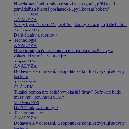
Novela stavebního zákona: stovky paragrafů, přiškrcení
památkářů a hlavně poslanecké „pytlíkování bokem“
14. dubna 2026
ANALÝZA
Sazby hypoték se otáčejí vzhůru, banky zdražují a ještě budou
26. března 2026
Další články z rubriky >
Technologie
ANALÝZA
Nové trendy mění e-commerce: doprava poráží slevy a
zákazníci se mění v prodejce
5. srpna 2026
ANALÝZA
Dodavatelé v ohrožení. Geopolitické konflikt zvyšují aktivity
hackerů
9. dubna 2026
ČLÁNEK
Tikající bomba pro české vývojářské firmy? Software bude
muset mít „povinnou STK“
31. března 2026
Další články z rubriky >
Telekomunikace
ANALÝZA
Dodavatelé v ohrožení. Geopolitické konflikt zvyšují aktivity
hackerů