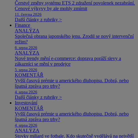
Čerstvé změny systému ETS 2 zdražení povolenek nezabrání.
Cenové výkyvy by ale mohly zmírnit
11. června 2026
Další články z rubriky >
Finance
ANALÝZA
Společná obrana japonského jenu. Zrodil se nový intervenční
režim?
6. srpna 2026
ANALÝZA
Nové trendy mění e-commerce: doprava poráží slevy a
zákazníci se mění v prodejce
5. srpna 2026
KOMENTÁŘ
Vyšší časová prémie u amerického dluhopisu. Dobrá, nebo
špatná zpráva pro trhy?
4. srpna 2026
Další články z rubriky >
Investování
KOMENTÁŘ
Vyšší časová prémie u amerického dluhopisu. Dobrá, nebo
špatná zpráva pro trhy?
4. srpna 2026
ANALÝZA
Stovky miliard ve fotbale. Kdo skutečně vydělává na největší