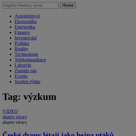
Hledat
Autoprůmysl
Ekonomika
Energetika
Finance
Investování
Politika
Reality
Technologie
Telekomunikace
Lifestyle
Zaujalo nás
Events
Souhrn týdne
Tag: výzkum
VIDEO
shares
views
shares
views
České drony létají jako hejna ptáků,