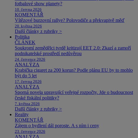
fotbalové show planety?
10. června 2026
KOMENTÁŘ
Vítězové burzovní rallye? Polovodiče a překvapivě měď
20. května 2026
Další články z rubriky >
Politika
ČLÁNEK
Soukromí zemědělci tvrdě kritizují EET 2.0: Zkazí a zamoří
podnikatelské prostředí nedůvěrou
24. července 2026
ANALÝZA
Krabička cigaret za 200 korun? Podle plánu EU by to mohlo
být do 5 let
17. června 2026
ANALÝZA
Sporná novela upravující veřejné rozpočty. Jde o budoucnost
české fiskální politiky?
7. května 2026
Další články z rubriky >
Reality
KOMENTÁŘ
Zájem o bydlení dál poroste. A s ním i ceny
23. července 2026
ANALÝZA