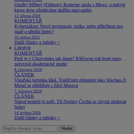
Ondřej Stříbný (Eldison): Rosteme spolu s Mews, a nabyté
know-how předáváme dalším start-upům
12. března 2026
KOMENTÁŘ
Kyberzákon: Nové povinnosti, rizika, nebo příležitost pro
malé a střední firmy?
16. dubna 2025
Další články z rubriky >
Lifestyle
KOMENTÁŘ
Proč je v Chorvatsku tak draze? Klíčovou roli hraje euro,
potvrzují akademické studie
8. července 2026
ČLÁNEK
Vinařská turistika láká. Tradičním oblastem jako Wachau či
Mosel se přibližuje i Jižní Morava
7. července 2026
ČLÁNEK
Národ trenérů je zpět. Tři čtvrtiny Čechů se chystá sledovat
hokej
14. května 2026
Další články z rubriky >
Hledat