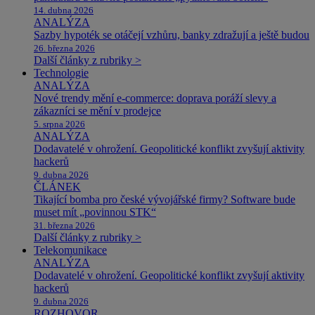
14. dubna 2026
ANALÝZA
Sazby hypoték se otáčejí vzhůru, banky zdražují a ještě budou
26. března 2026
Další články z rubriky >
Technologie
ANALÝZA
Nové trendy mění e-commerce: doprava poráží slevy a
zákazníci se mění v prodejce
5. srpna 2026
ANALÝZA
Dodavatelé v ohrožení. Geopolitické konflikt zvyšují aktivity
hackerů
9. dubna 2026
ČLÁNEK
Tikající bomba pro české vývojářské firmy? Software bude
muset mít „povinnou STK“
31. března 2026
Další články z rubriky >
Telekomunikace
ANALÝZA
Dodavatelé v ohrožení. Geopolitické konflikt zvyšují aktivity
hackerů
9. dubna 2026
ROZHOVOR