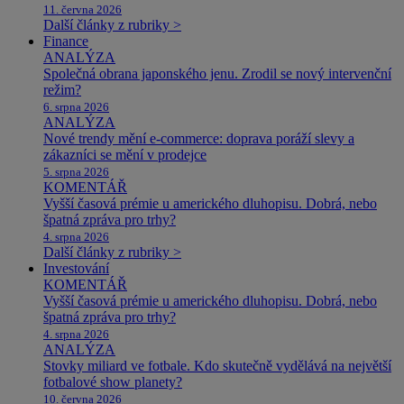
11. června 2026
Další články z rubriky >
Finance
ANALÝZA
Společná obrana japonského jenu. Zrodil se nový intervenční
režim?
6. srpna 2026
ANALÝZA
Nové trendy mění e-commerce: doprava poráží slevy a
zákazníci se mění v prodejce
5. srpna 2026
KOMENTÁŘ
Vyšší časová prémie u amerického dluhopisu. Dobrá, nebo
špatná zpráva pro trhy?
4. srpna 2026
Další články z rubriky >
Investování
KOMENTÁŘ
Vyšší časová prémie u amerického dluhopisu. Dobrá, nebo
špatná zpráva pro trhy?
4. srpna 2026
ANALÝZA
Stovky miliard ve fotbale. Kdo skutečně vydělává na největší
fotbalové show planety?
10. června 2026