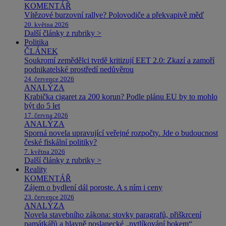
KOMENTÁŘ
Vítězové burzovní rallye? Polovodiče a překvapivě měď
20. května 2026
Další články z rubriky >
Politika
ČLÁNEK
Soukromí zemědělci tvrdě kritizují EET 2.0: Zkazí a zamoří
podnikatelské prostředí nedůvěrou
24. července 2026
ANALÝZA
Krabička cigaret za 200 korun? Podle plánu EU by to mohlo
být do 5 let
17. června 2026
ANALÝZA
Sporná novela upravující veřejné rozpočty. Jde o budoucnost
české fiskální politiky?
7. května 2026
Další články z rubriky >
Reality
KOMENTÁŘ
Zájem o bydlení dál poroste. A s ním i ceny
23. července 2026
ANALÝZA
Novela stavebního zákona: stovky paragrafů, přiškrcení
památkářů a hlavně poslanecké „pytlíkování bokem“