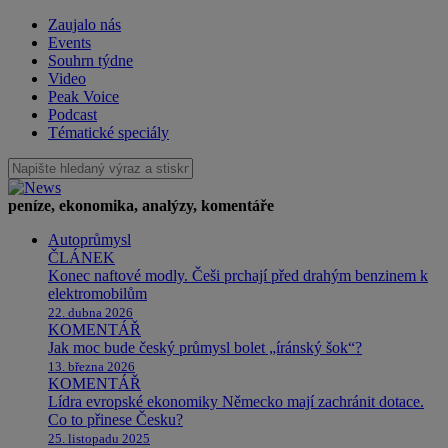
Zaujalo nás
Events
Souhrn týdne
Video
Peak Voice
Podcast
Tématické speciály
peníze, ekonomika, analýzy, komentáře
Autoprůmysl
ČLÁNEK
Konec naftové modly. Češi prchají před drahým benzinem k
elektromobilům
22. dubna 2026
KOMENTÁŘ
Jak moc bude český průmysl bolet „íránský šok“?
13. března 2026
KOMENTÁŘ
Lídra evropské ekonomiky Německo mají zachránit dotace.
Co to přinese Česku?
25. listopadu 2025