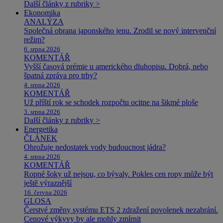
Další články z rubriky >
Ekonomika
ANALÝZA
Společná obrana japonského jenu. Zrodil se nový intervenční
režim?
6. srpna 2026
KOMENTÁŘ
Vyšší časová prémie u amerického dluhopisu. Dobrá, nebo
špatná zpráva pro trhy?
4. srpna 2026
KOMENTÁŘ
Už příští rok se schodek rozpočtu ocitne na šikmé ploše
3. srpna 2026
Další články z rubriky >
Energetika
ČLÁNEK
Ohrožuje nedostatek vody budoucnost jádra?
4. srpna 2026
KOMENTÁŘ
Ropné šoky už nejsou, co bývaly. Pokles cen ropy může být
ještě výraznější
16. června 2026
GLOSA
Čerstvé změny systému ETS 2 zdražení povolenek nezabrání.
Cenové výkyvy by ale mohly zmírnit