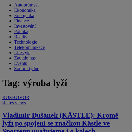
Autoprůmysl
Ekonomika
Energetika
Finance
Investování
Politika
Reality
Technologie
Telekomunikace
Lifestyle
Zaujalo nás
Events
Souhrn týdne
Tag: výroba lyží
ROZHOVOR
shares
views
Vladimír Dušánek (KÄSTLE): Kromě
lyží po spojení se značkou Kästle ve
Sportenu uvažujeme i o kolech