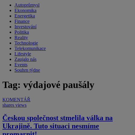
Autoprůmysl
Ekonomika
Energetika
Finance
Investování
Politika
Reality
Technologie
Telekomunikace
Lifestyle
Zaujalo nás
Events
Souhrn týdne
Tag: výdajové paušály
KOMENTÁŘ
shares
views
Českou společnost stmelila válka na
Ukrajině. Tuto situaci nesmíme
promarnit!