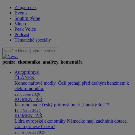
Zaujalo nás
Events
Souhrn týdne
Video
Peak Voice
Podcast
Tématické speciály
peníze, ekonomika, analýzy, komentáře
Autoprůmysl
ČLÁNEK
Konec naftové modly. Češi prchají před drahým benzinem k
elektromobilům
22. dubna 2026
KOMENTÁŘ
Jak moc bude český průmysl bolet „íránský šok“?
13. března 2026
KOMENTÁŘ
Lídra evropské ekonomiky Německo mají zachránit dotace.
Co to přinese Česku?
25. listopadu 2025