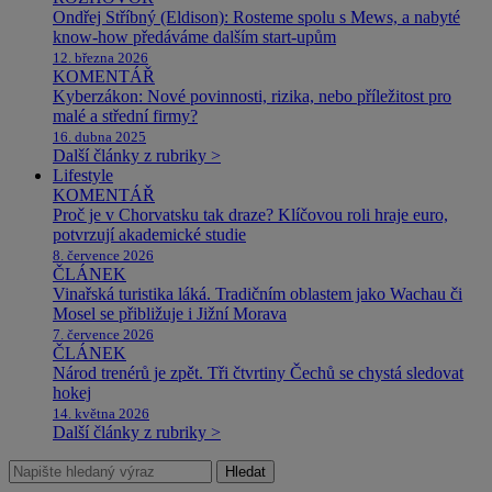
Ondřej Stříbný (Eldison): Rosteme spolu s Mews, a nabyté
know-how předáváme dalším start-upům
12. března 2026
KOMENTÁŘ
Kyberzákon: Nové povinnosti, rizika, nebo příležitost pro
malé a střední firmy?
16. dubna 2025
Další články z rubriky >
Lifestyle
KOMENTÁŘ
Proč je v Chorvatsku tak draze? Klíčovou roli hraje euro,
potvrzují akademické studie
8. července 2026
ČLÁNEK
Vinařská turistika láká. Tradičním oblastem jako Wachau či
Mosel se přibližuje i Jižní Morava
7. července 2026
ČLÁNEK
Národ trenérů je zpět. Tři čtvrtiny Čechů se chystá sledovat
hokej
14. května 2026
Další články z rubriky >
Hledat