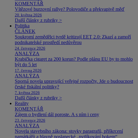
KOMENTÁŘ
Vítězové burzovní rallye? Polovodiče a překvapivě měď
20. května 2026
Další články z rubriky >
Politika
ČLÁNEK
Soukromí zemědělci tvrdě kritizují EET 2.0: Zkazí a zamoří
podnikatelské prostředí nedůvěrou
24. července 2026
ANALÝZA
Krabička cigaret za 200 korun? Podle plánu EU by to mohlo
být do 5 let
17. června 2026
ANALÝZA
Sporná novela upravující veřejné rozpočty. Jde o budoucnost
české fiskální politiky?
7. května 2026
Další články z rubriky >
Reality
KOMENTÁŘ
Zájem o bydlení dál poroste. A s ním i ceny
23. července 2026
ANALÝZA
Novela stavebního zákona: stovky paragrafů, přiškrcení
památkářů a hlavně poslanecké „pytlíkování bokem“