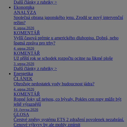
Další články z rubriky >
Ekonomika
ANALÝZA
Společná obrana japonského jenu. Zrodil se nový intervenční
režim?
6. srpna 2026
KOMENTÁŘ
Vyšší časová prémie u amerického dluhopisu. Dobrá, nebo
špatná zpráva pro trhy?
4. srpna 2026
KOMENTÁŘ
Už příští rok se schodek rozpočtu ocitne na šikmé ploše
3. srpna 2026
Další články z rubriky >
Energetika
ČLÁNEK
Ohrožuje nedostatek vody budoucnost jádra?
4. srpna 2026
KOMENTÁŘ
Ropné šoky už nejsou, co bývaly. Pokles cen ropy může být
ještě výraznější
16. června 2026
GLOSA
Čerstvé změny systému ETS 2 zdražení povolenek nezabrání.
Cenové výkyvy by ale mohly zmírnit