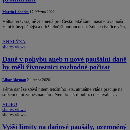
Martin Lobotka
17. března 2022
Válka na Ukrajině znamená pro Česko také šanci nasměrovat naši
zemi k bezpečnější a udržitelnější budoucnosti. Zde je čtveřice věcí,
…
ANALÝZA
shares
views
Daně v pohybu aneb u nové paušální daně
by měli živnostníci rozhodně počítat
Libor Akrman
21. srpna 2020
Téma daní se stává hitem letošního léta, aktuálně vláda pracuje na
snížení daní zaměstnancům. Není to tak dlouho, co schválila…
VIDEO
shares
views
shares
views
Vyšší limity na daňové paušály, uzemněný