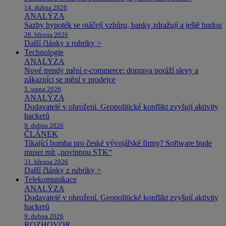
14. dubna 2026
ANALÝZA
Sazby hypoték se otáčejí vzhůru, banky zdražují a ještě budou
26. března 2026
Další články z rubriky >
Technologie
ANALÝZA
Nové trendy mění e-commerce: doprava poráží slevy a
zákazníci se mění v prodejce
5. srpna 2026
ANALÝZA
Dodavatelé v ohrožení. Geopolitické konflikt zvyšují aktivity
hackerů
9. dubna 2026
ČLÁNEK
Tikající bomba pro české vývojářské firmy? Software bude
muset mít „povinnou STK“
31. března 2026
Další články z rubriky >
Telekomunikace
ANALÝZA
Dodavatelé v ohrožení. Geopolitické konflikt zvyšují aktivity
hackerů
9. dubna 2026
ROZHOVOR