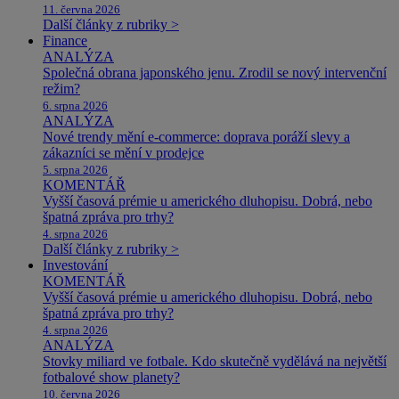
11. června 2026
Další články z rubriky >
Finance
ANALÝZA
Společná obrana japonského jenu. Zrodil se nový intervenční
režim?
6. srpna 2026
ANALÝZA
Nové trendy mění e-commerce: doprava poráží slevy a
zákazníci se mění v prodejce
5. srpna 2026
KOMENTÁŘ
Vyšší časová prémie u amerického dluhopisu. Dobrá, nebo
špatná zpráva pro trhy?
4. srpna 2026
Další články z rubriky >
Investování
KOMENTÁŘ
Vyšší časová prémie u amerického dluhopisu. Dobrá, nebo
špatná zpráva pro trhy?
4. srpna 2026
ANALÝZA
Stovky miliard ve fotbale. Kdo skutečně vydělává na největší
fotbalové show planety?
10. června 2026