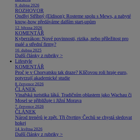
9. dubna 2026
ROZHOVOR
Ondřej Stříbný (Eldison): Rosteme spolu s Mews, a nabyté
know-how předáváme dalším start-upům
12. března 2026
KOMENTÁŘ
Kyberzákon: Nové povinnosti, rizika, nebo příležitost pro
malé a střední firmy?
16. dubna 2025
Další články z rubriky >
Lifestyle
KOMENTÁŘ
Proč je v Chorvatsku tak draze? Klíčovou roli hraje euro,
potvrzují akademické studie
8. července 2026
ČLÁNEK
Vinařská turistika láká. Tradičním oblastem jako Wachau či
Mosel se přibližuje i Jižní Morava
7. července 2026
ČLÁNEK
Národ trenérů je zpět. Tři čtvrtiny Čechů se chystá sledovat
hokej
14. května 2026
Další články z rubriky >