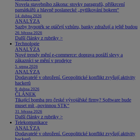
Novela stavebního zákona: stovky paragrafů, přiškrcení
památkářů a hlavně poslanecké „pytlíkování bokem“
14. dubna 2026
ANALÝZA
Sazby hypoték se otáčejí vzhůru, banky zdražují a ještě budou
26. března 2026
Další články z rubriky >
Technologie
ANALÝZA
Nové trendy mění e-commerce: doprava poráží slevy a
zákazníci se mění v prodejce
5. srpna 2026
ANALÝZA
Dodavatelé v ohrožení. Geopolitické konflikt zvyšují aktivity
hackerů
9. dubna 2026
ČLÁNEK
Tikající bomba pro české vývojářské firmy? Software bude
muset mít „povinnou STK“
31. března 2026
Další články z rubriky >
Telekomunikace
ANALÝZA
Dodavatelé v ohrožení. Geopolitické konflikt zvyšují aktivity
hackerů