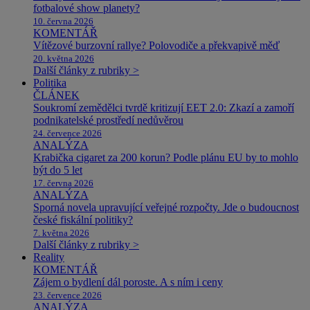
fotbalové show planety?
10. června 2026
KOMENTÁŘ
Vítězové burzovní rallye? Polovodiče a překvapivě měď
20. května 2026
Další články z rubriky >
Politika
ČLÁNEK
Soukromí zemědělci tvrdě kritizují EET 2.0: Zkazí a zamoří
podnikatelské prostředí nedůvěrou
24. července 2026
ANALÝZA
Krabička cigaret za 200 korun? Podle plánu EU by to mohlo
být do 5 let
17. června 2026
ANALÝZA
Sporná novela upravující veřejné rozpočty. Jde o budoucnost
české fiskální politiky?
7. května 2026
Další články z rubriky >
Reality
KOMENTÁŘ
Zájem o bydlení dál poroste. A s ním i ceny
23. července 2026
ANALÝZA