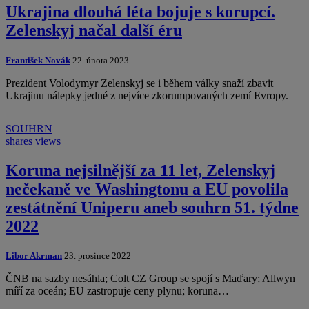
Ukrajina dlouhá léta bojuje s korupcí.
Zelenskyj načal další éru
František Novák
22. února 2023
Prezident Volodymyr Zelenskyj se i během války snaží zbavit
Ukrajinu nálepky jedné z nejvíce zkorumpovaných zemí Evropy.
SOUHRN
shares
views
Koruna nejsilnější za 11 let, Zelenskyj
nečekaně ve Washingtonu a EU povolila
zestátnění Uniperu aneb souhrn 51. týdne
2022
Libor Akrman
23. prosince 2022
ČNB na sazby nesáhla; Colt CZ Group se spojí s Maďary; Allwyn
míří za oceán; EU zastropuje ceny plynu; koruna…