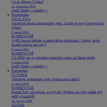
Co to přinese Česku?
25. listopadu 2025
Další články z rubriky >
Ekonomika
ANALÝZA
Společná obrana japonského jenu. Zrodil se nový intervenční
režim?
6. srpna 2026
KOMENTÁŘ
Vyšší časová prémie u amerického dluhopisu. Dobrá, nebo
špatná zpráva pro trhy?
4. srpna 2026
KOMENTÁŘ
Už příští rok se schodek rozpočtu ocitne na šikmé ploše
3. srpna 2026
Další články z rubriky >
Energetika
ČLÁNEK
Ohrožuje nedostatek vody budoucnost jádra?
4. srpna 2026
KOMENTÁŘ
Ropné šoky už nejsou, co bývaly. Pokles cen ropy může být
ještě výraznější
16. června 2026
GLOSA