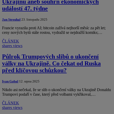
Ukrajinu aneb souhrn ekonomických
událostí 47. týdne
Jan Strouhal
23. listopadu 2025
Francie vyrazila proti AI; bitcoin zažívá nejhorší měsíc za pět let;
ceny nových bytů stále rostou, vydražil se nejdražší komiks;…
ČLÁNEK
shares
views
Půlrok Trumpových slibů o ukončení
války na Ukrajině. Co čekat od Ruska
před klíčovou schůzkou?
Ivan Gabal
12. srpna 2025
Nikdo asi nečekal, že se slib o ukončení války na Ukrajině Donaldu
Trumpovi podaří v čase, který před volbami vykřikoval,…
ČLÁNEK
shares
views