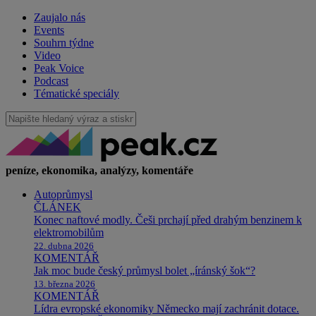
Zaujalo nás
Events
Souhrn týdne
Video
Peak Voice
Podcast
Tématické speciály
peníze, ekonomika, analýzy, komentáře
Autoprůmysl
ČLÁNEK
Konec naftové modly. Češi prchají před drahým benzinem k
elektromobilům
22. dubna 2026
KOMENTÁŘ
Jak moc bude český průmysl bolet „íránský šok“?
13. března 2026
KOMENTÁŘ
Lídra evropské ekonomiky Německo mají zachránit dotace.