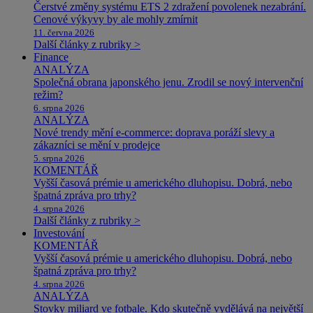
Čerstvé změny systému ETS 2 zdražení povolenek nezabrání.
Cenové výkyvy by ale mohly zmírnit
11. června 2026
Další články z rubriky >
Finance
ANALÝZA
Společná obrana japonského jenu. Zrodil se nový intervenční
režim?
6. srpna 2026
ANALÝZA
Nové trendy mění e-commerce: doprava poráží slevy a
zákazníci se mění v prodejce
5. srpna 2026
KOMENTÁŘ
Vyšší časová prémie u amerického dluhopisu. Dobrá, nebo
špatná zpráva pro trhy?
4. srpna 2026
Další články z rubriky >
Investování
KOMENTÁŘ
Vyšší časová prémie u amerického dluhopisu. Dobrá, nebo
špatná zpráva pro trhy?
4. srpna 2026
ANALÝZA
Stovky miliard ve fotbale. Kdo skutečně vydělává na největší