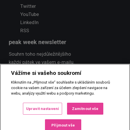
Twitter
YouTube
LinkedIn
RSS
peak week newsletter
Souhrn toho nejdůležitějšího
každý pátek ve vašem e-mailu.
Vážíme si vašeho soukromí
Přihlásit odběr
Kliknutím na „Příjmout vše“ souhlasíte s ukládáním souborů
cookie na vašem zařízení za účelem zlepšení navigace na
webu, analýzy využití webu a podpory marketingu.
© 2017 PEAK NEWS MEDIA, s.r.o.
Jakékoliv užití obsahu včetně
Upravit nastavení
Zamítnout vše
převzetí, šíření či dalšího zpřístupňování článků a fotografií je bez
písemného souhlasu PEAK NEWS MEDIA, s.r.o. zakázáno.
Příjmout vše