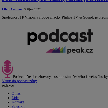
Libor Akrman
13. října 2022
Společnost TP Vision, výrobce značky Philips TV & Sound, je předn
Poslechněte si rozhovory s osobnostmi českého i světového b
Vstup do podcast zóny
redakce
O nás
Lidé
Kontakt
Sales kit