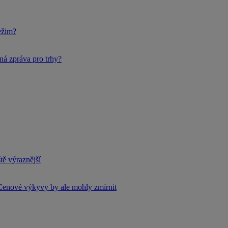
ežim?
ná zpráva pro trhy?
tě výraznější
Cenové výkyvy by ale mohly zmírnit