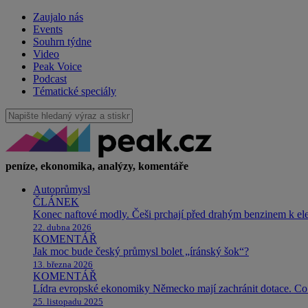
Zaujalo nás
Events
Souhrn týdne
Video
Peak Voice
Podcast
Tématické speciály
peníze, ekonomika, analýzy, komentáře
Autoprůmysl
ČLÁNEK
Konec naftové modly. Češi prchají před drahým benzinem k e
22. dubna 2026
KOMENTÁŘ
Jak moc bude český průmysl bolet „íránský šok“?
13. března 2026
KOMENTÁŘ
Lídra evropské ekonomiky Německo mají zachránit dotace. Co 
25. listopadu 2025