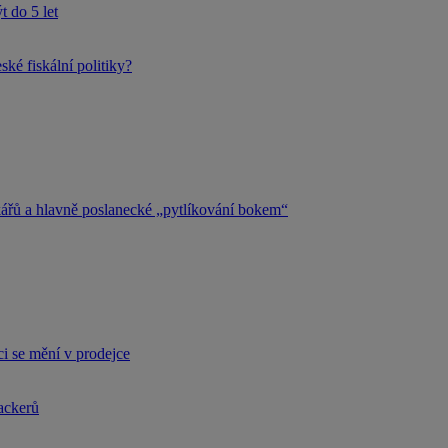
 do 5 let
ké fiskální politiky?
kářů a hlavně poslanecké „pytlíkování bokem“
i se mění v prodejce
hackerů