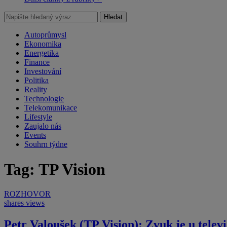
Hledat
Autoprůmysl
Ekonomika
Energetika
Finance
Investování
Politika
Reality
Technologie
Telekomunikace
Lifestyle
Zaujalo nás
Events
Souhrn týdne
Tag: TP Vision
ROZHOVOR
shares
views
Petr Valoušek (TP Vision): Zvuk je u televi