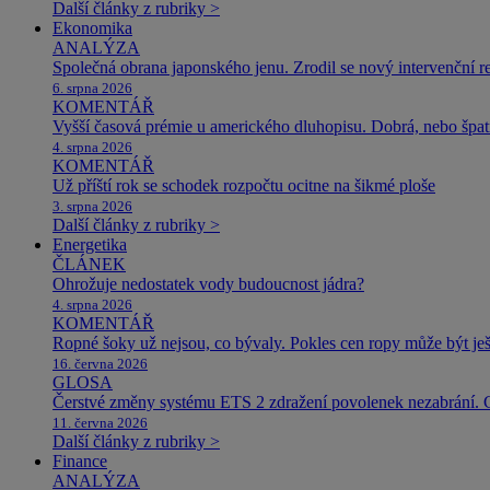
Další články z rubriky >
Ekonomika
ANALÝZA
Společná obrana japonského jenu. Zrodil se nový intervenční r
6. srpna 2026
KOMENTÁŘ
Vyšší časová prémie u amerického dluhopisu. Dobrá, nebo špat
4. srpna 2026
KOMENTÁŘ
Už příští rok se schodek rozpočtu ocitne na šikmé ploše
3. srpna 2026
Další články z rubriky >
Energetika
ČLÁNEK
Ohrožuje nedostatek vody budoucnost jádra?
4. srpna 2026
KOMENTÁŘ
Ropné šoky už nejsou, co bývaly. Pokles cen ropy může být ješ
16. června 2026
GLOSA
Čerstvé změny systému ETS 2 zdražení povolenek nezabrání. 
11. června 2026
Další články z rubriky >
Finance
ANALÝZA