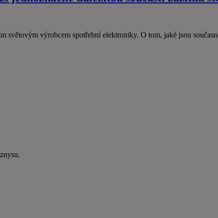
ím světovým výrobcem spotřební elektroniky. O tom, jaké jsou souča
yznysu.