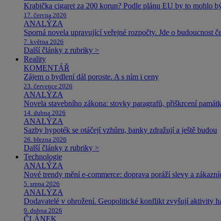
Krabička cigaret za 200 korun? Podle plánu EU by to mohlo být
17. června 2026
ANALÝZA
Sporná novela upravující veřejné rozpočty. Jde o budoucnost čes
7. května 2026
Další články z rubriky >
Reality
KOMENTÁŘ
Zájem o bydlení dál poroste. A s ním i ceny
23. července 2026
ANALÝZA
Novela stavebního zákona: stovky paragrafů, přiškrcení památ
14. dubna 2026
ANALÝZA
Sazby hypoték se otáčejí vzhůru, banky zdražují a ještě budou
26. března 2026
Další články z rubriky >
Technologie
ANALÝZA
Nové trendy mění e-commerce: doprava poráží slevy a zákazníc
5. srpna 2026
ANALÝZA
Dodavatelé v ohrožení. Geopolitické konflikt zvyšují aktivity 
9. dubna 2026
ČLÁNEK