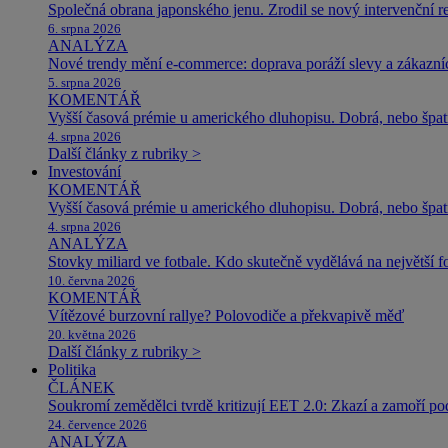
Společná obrana japonského jenu. Zrodil se nový intervenční r
6. srpna 2026
ANALÝZA
Nové trendy mění e-commerce: doprava poráží slevy a zákazníc
5. srpna 2026
KOMENTÁŘ
Vyšší časová prémie u amerického dluhopisu. Dobrá, nebo špat
4. srpna 2026
Další články z rubriky >
Investování
KOMENTÁŘ
Vyšší časová prémie u amerického dluhopisu. Dobrá, nebo špat
4. srpna 2026
ANALÝZA
Stovky miliard ve fotbale. Kdo skutečně vydělává na největší 
10. června 2026
KOMENTÁŘ
Vítězové burzovní rallye? Polovodiče a překvapivě měď
20. května 2026
Další články z rubriky >
Politika
ČLÁNEK
Soukromí zemědělci tvrdě kritizují EET 2.0: Zkazí a zamoří po
24. července 2026
ANALÝZA