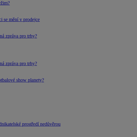
ežim?
i se mění v prodejce
ná zpráva pro trhy?
ná zpráva pro trhy?
fotbalové show planety?
dnikatelské prostředí nedůvěrou