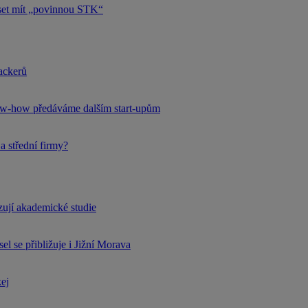
uset mít „povinnou STK“
hackerů
now-how předáváme dalším start-upům
a střední firmy?
rzují akademické studie
l se přibližuje i Jižní Morava
kej