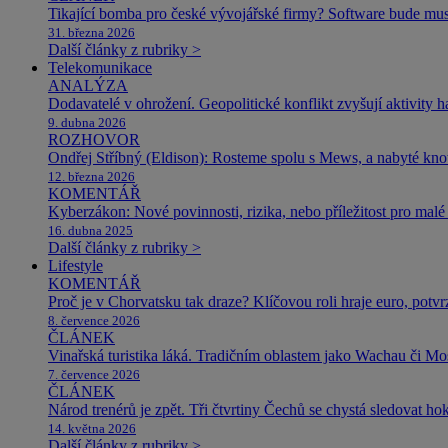
Tikající bomba pro české vývojářské firmy? Software bude m
31. března 2026
Další články z rubriky >
Telekomunikace
ANALÝZA
Dodavatelé v ohrožení. Geopolitické konflikt zvyšují aktivity 
9. dubna 2026
ROZHOVOR
Ondřej Stříbný (Eldison): Rosteme spolu s Mews, a nabyté k
12. března 2026
KOMENTÁŘ
Kyberzákon: Nové povinnosti, rizika, nebo příležitost pro malé 
16. dubna 2025
Další články z rubriky >
Lifestyle
KOMENTÁŘ
Proč je v Chorvatsku tak draze? Klíčovou roli hraje euro, potv
8. července 2026
ČLÁNEK
Vinařská turistika láká. Tradičním oblastem jako Wachau či Mose
7. července 2026
ČLÁNEK
Národ trenérů je zpět. Tři čtvrtiny Čechů se chystá sledovat ho
14. května 2026
Další články z rubriky >