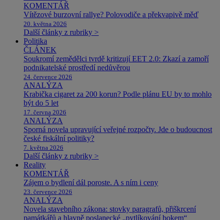
KOMENTÁŘ
Vítězové burzovní rallye? Polovodiče a překvapivě měď
20. května 2026
Další články z rubriky >
Politika
ČLÁNEK
Soukromí zemědělci tvrdě kritizují EET 2.0: Zkazí a zamoří
podnikatelské prostředí nedůvěrou
24. července 2026
ANALÝZA
Krabička cigaret za 200 korun? Podle plánu EU by to mohlo
být do 5 let
17. června 2026
ANALÝZA
Sporná novela upravující veřejné rozpočty. Jde o budoucnost
české fiskální politiky?
7. května 2026
Další články z rubriky >
Reality
KOMENTÁŘ
Zájem o bydlení dál poroste. A s ním i ceny
23. července 2026
ANALÝZA
Novela stavebního zákona: stovky paragrafů, přiškrcení
památkářů a hlavně poslanecké „pytlíkování bokem“