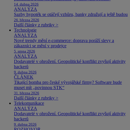
14. dubna 2026
ANALÝZA
Sazby hypoték se otáčejí vzhůru, banky zdražují a ještě budou
26. března 2026
Další články z rubriky >
Technologie
ANALÝZA
Nové trendy mění e-commerce: doprava poráží slevy a
zákazníci se mění v prodejce
5. srpna 2026
ANALÝZA
Dodavatelé v ohrožení. Geopolitické konflikt zvyšují aktivity
hackerů
9. dubna 2026
ČLÁNEK
Tikající bomba pro české vývojářské firmy? Software bude
muset mít „povinnou STK“
31. března 2026
Další články z rubriky >
Telekomunikace
ANALÝZA
Dodavatelé v ohrožení. Geopolitické konflikt zvyšují aktivity
hackerů
9. dubna 2026
ROZHOVOR