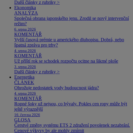
Další články z rubriky >
Ekonomika
ANALÝZA
Společná obrana japonského jenu. Zrodil se nový intervenční
režim?
6. srpna 2026
KOMENTÁŘ
Vyšší časová prémie u amerického dluhopisu. Dobrá, nebo
špatná zpráva pro trhy?
4. srpna 2026
KOMENTÁŘ
Už příští rok se schodek rozpočtu ocitne na šikmé ploše
3. srpna 2026
Další články z rubriky >
Energetika
ČLÁNEK
Ohrožuje nedostatek vody budoucnost jádra?
4. srpna 2026
KOMENTÁŘ
Ropné šoky už nejsou, co bývaly. Pokles cen ropy může být
ještě výraznější
16. června 2026
GLOSA
Čerstvé změny systému ETS 2 zdražení povolenek nezabrání.
Cenové výkyvy by ale mohly zmírnit