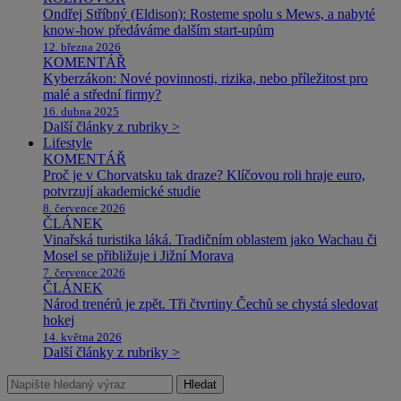
Ondřej Stříbný (Eldison): Rosteme spolu s Mews, a nabyté
know-how předáváme dalším start-upům
12. března 2026
KOMENTÁŘ
Kyberzákon: Nové povinnosti, rizika, nebo příležitost pro
malé a střední firmy?
16. dubna 2025
Další články z rubriky >
Lifestyle
KOMENTÁŘ
Proč je v Chorvatsku tak draze? Klíčovou roli hraje euro,
potvrzují akademické studie
8. července 2026
ČLÁNEK
Vinařská turistika láká. Tradičním oblastem jako Wachau či
Mosel se přibližuje i Jižní Morava
7. července 2026
ČLÁNEK
Národ trenérů je zpět. Tři čtvrtiny Čechů se chystá sledovat
hokej
14. května 2026
Další články z rubriky >
Hledat