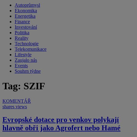
Autoprůmysl
Ekonomika
Energetika
Finance
Investování
Politika
Reality
Technologie
Telekomunikace
Lifestyle
Zaujalo nás
Events
Souhrn týdne
Tag: SZIF
KOMENTÁŘ
shares
views
Evropské dotace pro venkov polykají
hlavně obři jako Agrofert nebo Hamé