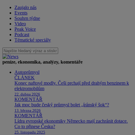
Zaujalo nás
Events
Souhrn týdne
Video
Peak Voice
Podcast
Tématické speciály
peníze, ekonomika, analýzy, komentáře
Autoprůmysl
ČLÁNEK
Konec naftové modly. Češi prchají před drahým benzinem k
elektromobilům
22. dubna 2026
KOMENTÁŘ
Jak moc bude český průmysl bolet „íránský šok“?
13. března 2026
KOMENTÁŘ
Lídra evropské ekonomiky Německo mají zachránit dotace.
Co to přinese Česku?
25. listopadu 2025