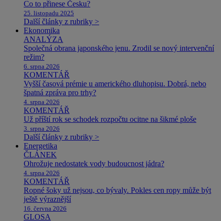
Co to přinese Česku?
25. listopadu 2025
Další články z rubriky >
Ekonomika
ANALÝZA
Společná obrana japonského jenu. Zrodil se nový intervenční
režim?
6. srpna 2026
KOMENTÁŘ
Vyšší časová prémie u amerického dluhopisu. Dobrá, nebo
špatná zpráva pro trhy?
4. srpna 2026
KOMENTÁŘ
Už příští rok se schodek rozpočtu ocitne na šikmé ploše
3. srpna 2026
Další články z rubriky >
Energetika
ČLÁNEK
Ohrožuje nedostatek vody budoucnost jádra?
4. srpna 2026
KOMENTÁŘ
Ropné šoky už nejsou, co bývaly. Pokles cen ropy může být
ještě výraznější
16. června 2026
GLOSA