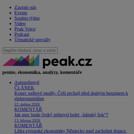
Zaujalo nás
Events
Souhrn týdne
Video
Peak Voice
Podcast
Tématické speciály
peníze, ekonomika, analýzy, komentáře
Autoprůmysl
ČLÁNEK
Konec naftové modly. Češi prchají před drahým benzinem k
elektromobilům
22. dubna 2026
KOMENTÁŘ
Jak moc bude český průmysl bolet „íránský šok“?
13. března 2026
KOMENTÁŘ
Lídra evropské ekonomiky Německo mají zachránit dotace.