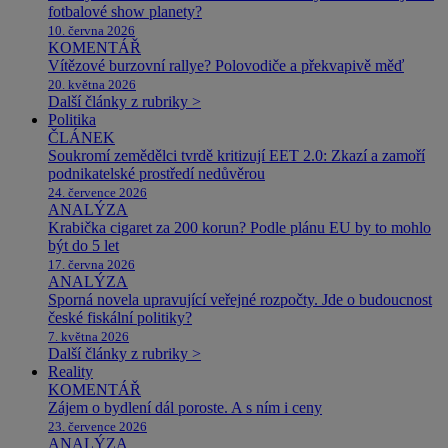
fotbalové show planety?
10. června 2026
KOMENTÁŘ
Vítězové burzovní rallye? Polovodiče a překvapivě měď
20. května 2026
Další články z rubriky >
Politika
ČLÁNEK
Soukromí zemědělci tvrdě kritizují EET 2.0: Zkazí a zamoří
podnikatelské prostředí nedůvěrou
24. července 2026
ANALÝZA
Krabička cigaret za 200 korun? Podle plánu EU by to mohlo
být do 5 let
17. června 2026
ANALÝZA
Sporná novela upravující veřejné rozpočty. Jde o budoucnost
české fiskální politiky?
7. května 2026
Další články z rubriky >
Reality
KOMENTÁŘ
Zájem o bydlení dál poroste. A s ním i ceny
23. července 2026
ANALÝZA