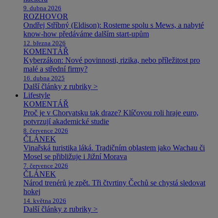
9. dubna 2026
ROZHOVOR
Ondřej Stříbný (Eldison): Rosteme spolu s Mews, a nabyté
know-how předáváme dalším start-upům
12. března 2026
KOMENTÁŘ
Kyberzákon: Nové povinnosti, rizika, nebo příležitost pro
malé a střední firmy?
16. dubna 2025
Další články z rubriky >
Lifestyle
KOMENTÁŘ
Proč je v Chorvatsku tak draze? Klíčovou roli hraje euro,
potvrzují akademické studie
8. července 2026
ČLÁNEK
Vinařská turistika láká. Tradičním oblastem jako Wachau či
Mosel se přibližuje i Jižní Morava
7. července 2026
ČLÁNEK
Národ trenérů je zpět. Tři čtvrtiny Čechů se chystá sledovat
hokej
14. května 2026
Další články z rubriky >