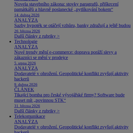
Novela stavebního zákona: stovky paragrafů, přiškrcení
památkářů a hlavně poslanecké „pytlíkování bokem“
14. dubna 2026
ANALÝZA
Sazby hypoték se otáčejí vzhůru, banky zdražují a ještě budou
26. března 2026
Další články z rubriky >
Technologie
ANALÝZA
Nové trendy mění e-commerce: doprava poráží slevy a
zákazníci se mění v prodejce
5. srpna 2026
ANALÝZA
Dodavatelé v ohrožení. Geopolitické konflikt zvyšují aktivity
hackerů
9. dubna 2026
ČLÁNEK
Tikající bomba pro české vývojářské firmy? Software bude
muset mít „povinnou STK“
31. března 2026
Další články z rubriky >
Telekomunikace
ANALÝZA
Dodavatelé v ohrožení. Geopolitické konflikt zvyšují aktivity
hackerů