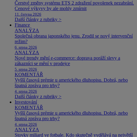
Čerstvé změny systému ETS 2 zdražení povolenek nezabrání.
Cenové výkyvy by ale mohly zmírnit
11. června 2026
Další články z rubriky >
Finance
ANALÝZA
Společná obrana japonského jenu. Zrodil se nový intervenční
režim?
6. srpna 2026
ANALÝZA
Nové trendy mění e-commerce: doprava poráží slevy a
zákazníci se mění v prodejce
5. srpna 2026
KOMENTÁŘ
Vyšší časová prémie u amerického dluhopisu. Dobrá, nebo
špatná zpráva pro trhy?
4. srpna 2026
Další články z rubriky >
Investování
KOMENTÁŘ
Vyšší časová prémie u amerického dluhopisu. Dobrá, nebo
špatná zpráva pro trhy?
4. srpna 2026
ANALÝZA
Stovky miliard ve fotbale. Kdo skutečně vydělává na největší