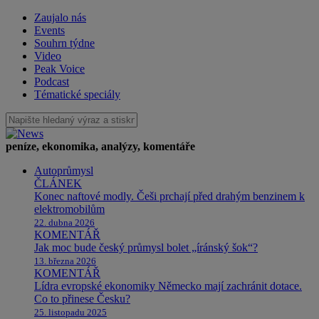
Zaujalo nás
Events
Souhrn týdne
Video
Peak Voice
Podcast
Tématické speciály
peníze, ekonomika, analýzy, komentáře
Autoprůmysl
ČLÁNEK
Konec naftové modly. Češi prchají před drahým benzinem k
elektromobilům
22. dubna 2026
KOMENTÁŘ
Jak moc bude český průmysl bolet „íránský šok“?
13. března 2026
KOMENTÁŘ
Lídra evropské ekonomiky Německo mají zachránit dotace.
Co to přinese Česku?
25. listopadu 2025