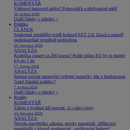
KOMENTÁŘ
Vítězové burzovní rallye? Polovodiče a překvapivě měď
20. května 2026
Další články z rubriky >
Politika
ČLÁNEK
Soukromí zemědělci tvrdě kritizují EET 2.0: Zkazí a zamoří
podnikatelské prostředí nedůvěrou
24. července 2026
ANALÝZA
Krabička cigaret za 200 korun? Podle plánu EU by to mohlo
být do 5 let
17. června 2026
ANALÝZA
Sporná novela upravující veřejné rozpočty. Jde o budoucnost
české fiskální politiky?
7. května 2026
Další články z rubriky >
Reality
KOMENTÁŘ
Zájem o bydlení dál poroste. A s ním i ceny
23. července 2026
ANALÝZA
Novela stavebního zákona: stovky paragrafů, přiškrcení
památkářů a hlavně poslanecké „pytlíkování bokem“