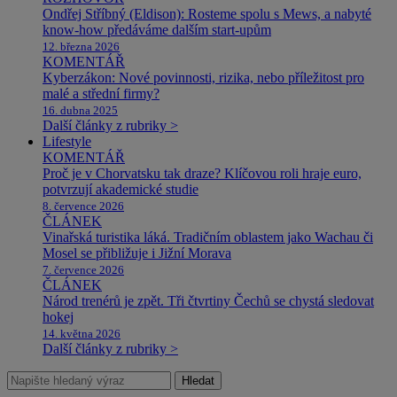
Ondřej Stříbný (Eldison): Rosteme spolu s Mews, a nabyté
know-how předáváme dalším start-upům
12. března 2026
KOMENTÁŘ
Kyberzákon: Nové povinnosti, rizika, nebo příležitost pro
malé a střední firmy?
16. dubna 2025
Další články z rubriky >
Lifestyle
KOMENTÁŘ
Proč je v Chorvatsku tak draze? Klíčovou roli hraje euro,
potvrzují akademické studie
8. července 2026
ČLÁNEK
Vinařská turistika láká. Tradičním oblastem jako Wachau či
Mosel se přibližuje i Jižní Morava
7. července 2026
ČLÁNEK
Národ trenérů je zpět. Tři čtvrtiny Čechů se chystá sledovat
hokej
14. května 2026
Další články z rubriky >
Hledat