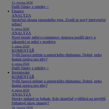
11. června 2026
Další články z rubriky >
Finance
ANALÝZA
Společná obrana japonského jenu. Zrodil se nový intervenční
režim?
6. srpna 2026
ANALÝZA
Nové trendy mění e-commerce: doprava poráží slevy a
zákazníci se mění v prodejce
5. srpna 2026
KOMENTÁŘ
Vyšší časová prémie u amerického dluhopisu. Dobrá, nebo
špatná zpráva pro trhy?
4. srpna 2026
Další články z rubriky >
Investování
KOMENTÁŘ
Vyšší časová prémie u amerického dluhopisu. Dobrá, nebo
špatná zpráva pro trhy?
4. srpna 2026
ANALÝZA
Stovky miliard ve fotbale. Kdo skutečně vydělává na největší
fotbalové show planety?
10. června 2026