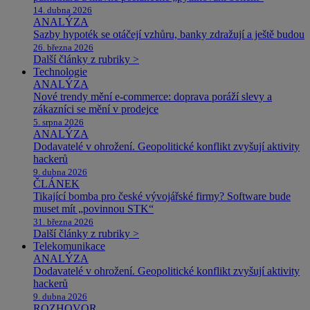
14. dubna 2026
ANALÝZA
Sazby hypoték se otáčejí vzhůru, banky zdražují a ještě budou
26. března 2026
Další články z rubriky >
Technologie
ANALÝZA
Nové trendy mění e-commerce: doprava poráží slevy a
zákazníci se mění v prodejce
5. srpna 2026
ANALÝZA
Dodavatelé v ohrožení. Geopolitické konflikt zvyšují aktivity
hackerů
9. dubna 2026
ČLÁNEK
Tikající bomba pro české vývojářské firmy? Software bude
muset mít „povinnou STK“
31. března 2026
Další články z rubriky >
Telekomunikace
ANALÝZA
Dodavatelé v ohrožení. Geopolitické konflikt zvyšují aktivity
hackerů
9. dubna 2026
ROZHOVOR