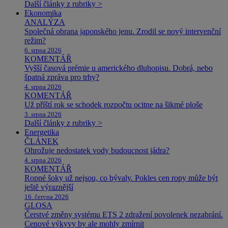
Další články z rubriky >
Ekonomika
ANALÝZA
Společná obrana japonského jenu. Zrodil se nový intervenční
režim?
6. srpna 2026
KOMENTÁŘ
Vyšší časová prémie u amerického dluhopisu. Dobrá, nebo
špatná zpráva pro trhy?
4. srpna 2026
KOMENTÁŘ
Už příští rok se schodek rozpočtu ocitne na šikmé ploše
3. srpna 2026
Další články z rubriky >
Energetika
ČLÁNEK
Ohrožuje nedostatek vody budoucnost jádra?
4. srpna 2026
KOMENTÁŘ
Ropné šoky už nejsou, co bývaly. Pokles cen ropy může být
ještě výraznější
16. června 2026
GLOSA
Čerstvé změny systému ETS 2 zdražení povolenek nezabrání.
Cenové výkyvy by ale mohly zmírnit