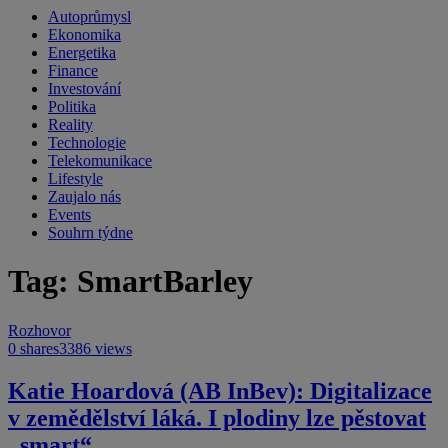
Autoprůmysl
Ekonomika
Energetika
Finance
Investování
Politika
Reality
Technologie
Telekomunikace
Lifestyle
Zaujalo nás
Events
Souhrn týdne
Tag: SmartBarley
Rozhovor
0 shares
3386 views
Katie Hoardová (AB InBev): Digitalizace
v zemědělství láká. I plodiny lze pěstovat
„smart“