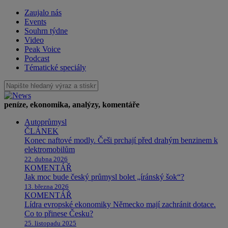
Zaujalo nás
Events
Souhrn týdne
Video
Peak Voice
Podcast
Tématické speciály
peníze, ekonomika, analýzy, komentáře
Autoprůmysl
ČLÁNEK
Konec naftové modly. Češi prchají před drahým benzinem k
elektromobilům
22. dubna 2026
KOMENTÁŘ
Jak moc bude český průmysl bolet „íránský šok“?
13. března 2026
KOMENTÁŘ
Lídra evropské ekonomiky Německo mají zachránit dotace.
Co to přinese Česku?
25. listopadu 2025