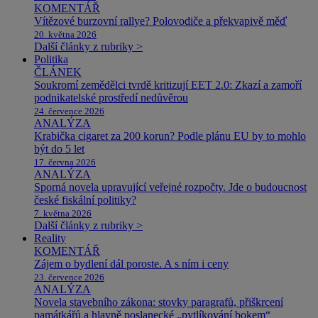
KOMENTÁŘ
Vítězové burzovní rallye? Polovodiče a překvapivě měď
20. května 2026
Další články z rubriky >
Politika
ČLÁNEK
Soukromí zemědělci tvrdě kritizují EET 2.0: Zkazí a zamoří
podnikatelské prostředí nedůvěrou
24. července 2026
ANALÝZA
Krabička cigaret za 200 korun? Podle plánu EU by to mohlo
být do 5 let
17. června 2026
ANALÝZA
Sporná novela upravující veřejné rozpočty. Jde o budoucnost
české fiskální politiky?
7. května 2026
Další články z rubriky >
Reality
KOMENTÁŘ
Zájem o bydlení dál poroste. A s ním i ceny
23. července 2026
ANALÝZA
Novela stavebního zákona: stovky paragrafů, přiškrcení
památkářů a hlavně poslanecké „pytlíkování bokem“