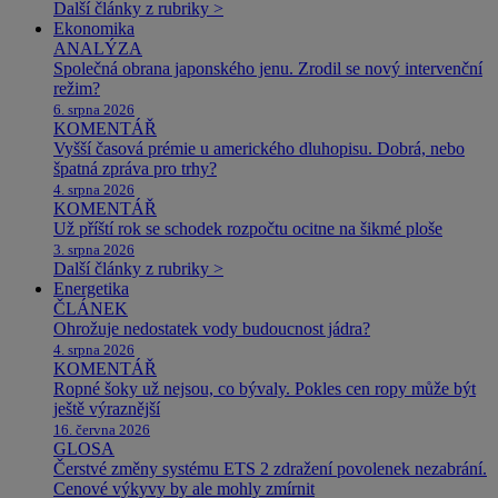
Další články z rubriky >
Ekonomika
ANALÝZA
Společná obrana japonského jenu. Zrodil se nový intervenční
režim?
6. srpna 2026
KOMENTÁŘ
Vyšší časová prémie u amerického dluhopisu. Dobrá, nebo
špatná zpráva pro trhy?
4. srpna 2026
KOMENTÁŘ
Už příští rok se schodek rozpočtu ocitne na šikmé ploše
3. srpna 2026
Další články z rubriky >
Energetika
ČLÁNEK
Ohrožuje nedostatek vody budoucnost jádra?
4. srpna 2026
KOMENTÁŘ
Ropné šoky už nejsou, co bývaly. Pokles cen ropy může být
ještě výraznější
16. června 2026
GLOSA
Čerstvé změny systému ETS 2 zdražení povolenek nezabrání.
Cenové výkyvy by ale mohly zmírnit