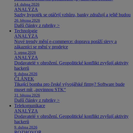
14. dubna 2026
ANALÝZA
Sazby hypoték se otáčejí vzhůru, banky zdražují a ještě budou
26. března 2026
Další články z rubriky >
Technologie
ANALÝZA
Nové trendy mění e-commerce: doprava poráží slevy a
zákazníci se mění v prodejce
5. srpna 2026
ANALÝZA
Dodavatelé v ohrožení. Geopolitické konflikt zvyšují aktivity
hackerů
9. dubna 2026
ČLÁNEK
Tikající bomba pro české vývojářské firmy? Software bude
muset mít „povinnou STK“
31. března 2026
Další články z rubriky >
Telekomunikace
ANALÝZA
Dodavatelé v ohrožení. Geopolitické konflikt zvyšují aktivity
hackerů
9. dubna 2026
ROZHOVOR