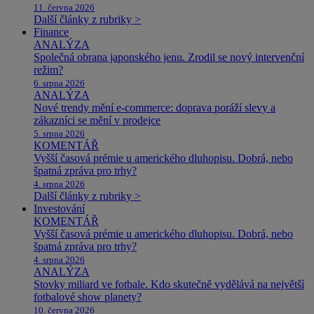
11. června 2026
Další články z rubriky >
Finance
ANALÝZA
Společná obrana japonského jenu. Zrodil se nový intervenční
režim?
6. srpna 2026
ANALÝZA
Nové trendy mění e-commerce: doprava poráží slevy a
zákazníci se mění v prodejce
5. srpna 2026
KOMENTÁŘ
Vyšší časová prémie u amerického dluhopisu. Dobrá, nebo
špatná zpráva pro trhy?
4. srpna 2026
Další články z rubriky >
Investování
KOMENTÁŘ
Vyšší časová prémie u amerického dluhopisu. Dobrá, nebo
špatná zpráva pro trhy?
4. srpna 2026
ANALÝZA
Stovky miliard ve fotbale. Kdo skutečně vydělává na největší
fotbalové show planety?
10. června 2026