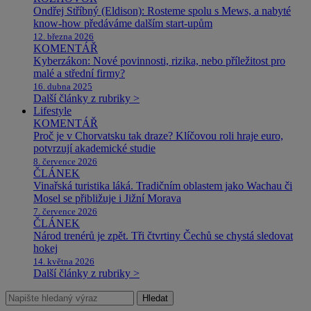
Ondřej Stříbný (Eldison): Rosteme spolu s Mews, a nabyté
know-how předáváme dalším start-upům
12. března 2026
KOMENTÁŘ
Kyberzákon: Nové povinnosti, rizika, nebo příležitost pro
malé a střední firmy?
16. dubna 2025
Další články z rubriky >
Lifestyle
KOMENTÁŘ
Proč je v Chorvatsku tak draze? Klíčovou roli hraje euro,
potvrzují akademické studie
8. července 2026
ČLÁNEK
Vinařská turistika láká. Tradičním oblastem jako Wachau či
Mosel se přibližuje i Jižní Morava
7. července 2026
ČLÁNEK
Národ trenérů je zpět. Tři čtvrtiny Čechů se chystá sledovat
hokej
14. května 2026
Další články z rubriky >
Hledat