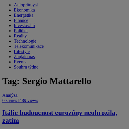
Autoprůmysl
Ekonomika
Energetika
Finance
Investování
Politika
Reality
Technologie
Telekomunikace
Lifestyle
Zaujalo nás
Events
Souhrn týdne
Tag: Sergio Mattarello
Analýza
0 shares
1489 views
Itálie budoucnost eurozóny neohrozila,
zatím