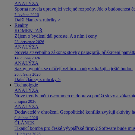
ANALÝZA
Sporná novela upravující veřejné rozpočty. Jde o budoucnost čes
7. května 2026
Další články z rubriky >
Reality
KOMENTÁŘ
Zájem o bydlení dál poroste. A s ním i ceny
23. července 2026
ANALÝZA
Novela stavebního zákona: stovky paragrafů, přiškrcení památ
14. dubna 2026
ANALÝZA
Sazby hypoték se otáčejí vzhůru, banky zdražují a ještě budou
26. března 2026
Další články z rubriky >
Technologie
ANALÝZA
Nové trendy mění e-commerce: doprava poráží slevy a zákazníc
5. srpna 2026
ANALÝZA
Dodavatelé v ohrožení. Geopolitické konflikt zvyšují aktivity 
9. dubna 2026
ČLÁNEK
Tikající bomba pro české vývojářské firmy? Software bude m
31. března 2026