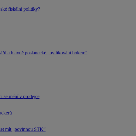
ké fiskální politiky?
kářů a hlavně poslanecké „pytlíkování bokem“
i se mění v prodejce
hackerů
uset mít „povinnou STK“