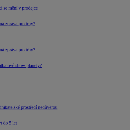
i se mění v prodejce
ná zpráva pro trhy?
ná zpráva pro trhy?
fotbalové show planety?
dnikatelské prostředí nedůvěrou
 do 5 let