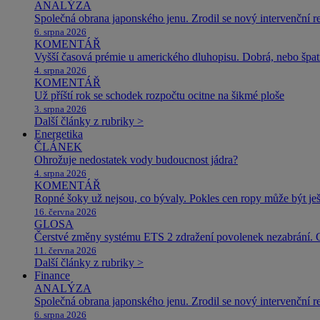
ANALÝZA
Společná obrana japonského jenu. Zrodil se nový intervenční r
6. srpna 2026
KOMENTÁŘ
Vyšší časová prémie u amerického dluhopisu. Dobrá, nebo špat
4. srpna 2026
KOMENTÁŘ
Už příští rok se schodek rozpočtu ocitne na šikmé ploše
3. srpna 2026
Další články z rubriky >
Energetika
ČLÁNEK
Ohrožuje nedostatek vody budoucnost jádra?
4. srpna 2026
KOMENTÁŘ
Ropné šoky už nejsou, co bývaly. Pokles cen ropy může být ješ
16. června 2026
GLOSA
Čerstvé změny systému ETS 2 zdražení povolenek nezabrání. 
11. června 2026
Další články z rubriky >
Finance
ANALÝZA
Společná obrana japonského jenu. Zrodil se nový intervenční r
6. srpna 2026