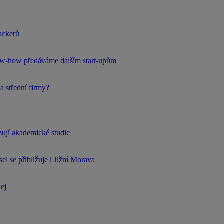
hackerů
now-how předáváme dalším start-upům
a střední firmy?
rzují akademické studie
l se přibližuje i Jižní Morava
kej