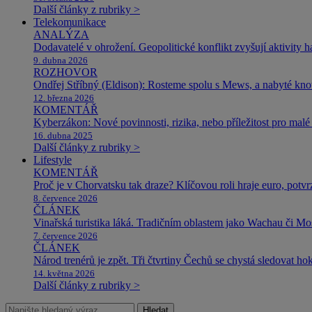
Další články z rubriky >
Telekomunikace
ANALÝZA
Dodavatelé v ohrožení. Geopolitické konflikt zvyšují aktivity 
9. dubna 2026
ROZHOVOR
Ondřej Stříbný (Eldison): Rosteme spolu s Mews, a nabyté k
12. března 2026
KOMENTÁŘ
Kyberzákon: Nové povinnosti, rizika, nebo příležitost pro malé 
16. dubna 2025
Další články z rubriky >
Lifestyle
KOMENTÁŘ
Proč je v Chorvatsku tak draze? Klíčovou roli hraje euro, potv
8. července 2026
ČLÁNEK
Vinařská turistika láká. Tradičním oblastem jako Wachau či Mose
7. července 2026
ČLÁNEK
Národ trenérů je zpět. Tři čtvrtiny Čechů se chystá sledovat ho
14. května 2026
Další články z rubriky >
Hledat