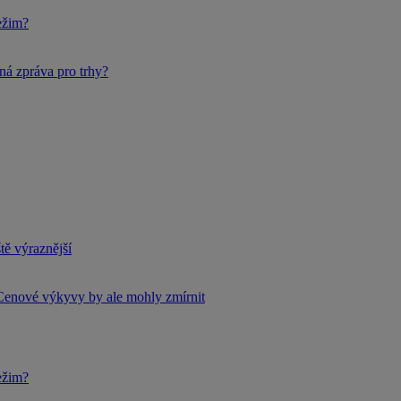
ežim?
ná zpráva pro trhy?
tě výraznější
Cenové výkyvy by ale mohly zmírnit
ežim?