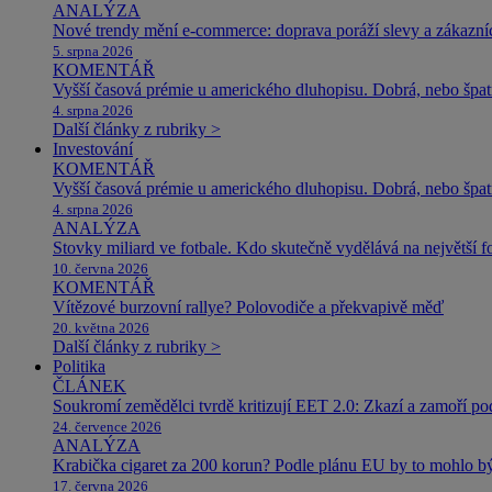
ANALÝZA
Nové trendy mění e-commerce: doprava poráží slevy a zákazníc
5. srpna 2026
KOMENTÁŘ
Vyšší časová prémie u amerického dluhopisu. Dobrá, nebo špat
4. srpna 2026
Další články z rubriky >
Investování
KOMENTÁŘ
Vyšší časová prémie u amerického dluhopisu. Dobrá, nebo špat
4. srpna 2026
ANALÝZA
Stovky miliard ve fotbale. Kdo skutečně vydělává na největší 
10. června 2026
KOMENTÁŘ
Vítězové burzovní rallye? Polovodiče a překvapivě měď
20. května 2026
Další články z rubriky >
Politika
ČLÁNEK
Soukromí zemědělci tvrdě kritizují EET 2.0: Zkazí a zamoří po
24. července 2026
ANALÝZA
Krabička cigaret za 200 korun? Podle plánu EU by to mohlo být
17. června 2026