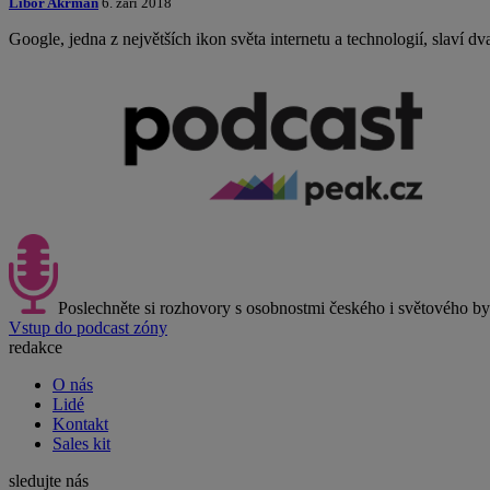
Libor Akrman
6. září 2018
Google, jedna z největších ikon světa internetu a technologií, slaví dv
Poslechněte si rozhovory s osobnostmi českého i světového b
Vstup do podcast zóny
redakce
O nás
Lidé
Kontakt
Sales kit
sledujte nás