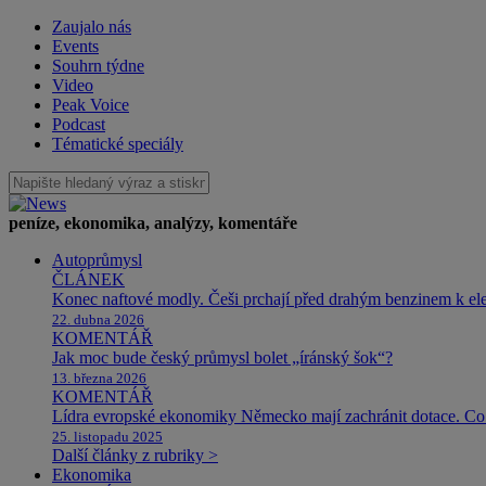
Zaujalo nás
Events
Souhrn týdne
Video
Peak Voice
Podcast
Tématické speciály
peníze, ekonomika, analýzy, komentáře
Autoprůmysl
ČLÁNEK
Konec naftové modly. Češi prchají před drahým benzinem k e
22. dubna 2026
KOMENTÁŘ
Jak moc bude český průmysl bolet „íránský šok“?
13. března 2026
KOMENTÁŘ
Lídra evropské ekonomiky Německo mají zachránit dotace. Co 
25. listopadu 2025
Další články z rubriky >
Ekonomika