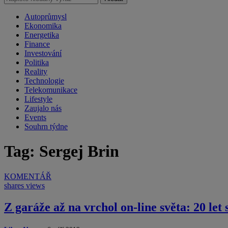
Autoprůmysl
Ekonomika
Energetika
Finance
Investování
Politika
Reality
Technologie
Telekomunikace
Lifestyle
Zaujalo nás
Events
Souhrn týdne
Tag: Sergej Brin
KOMENTÁŘ
shares
views
Z garáže až na vrchol on-line světa: 20 let