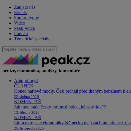
Zaujalo nás
Events
Souhrn týdne
Video
Peak Voice
Podcast
Tématické speciály
peníze, ekonomika, analýzy, komentáře
Autoprůmysl
ČLÁNEK
Konec naftové modly. Češi prchají před drahým benzinem k e
22. dubna 2026
KOMENTÁŘ
Jak moc bude český průmysl bolet „íránský šok“?
13. března 2026
KOMENTÁŘ
Lídra evropské ekonomiky Německo mají zachránit dotace. Co 
25. listopadu 2025