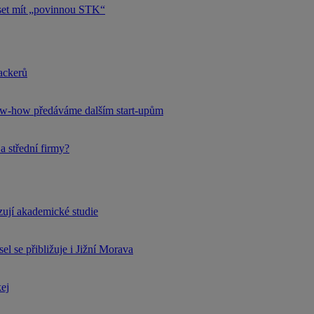
uset mít „povinnou STK“
hackerů
now-how předáváme dalším start-upům
a střední firmy?
rzují akademické studie
l se přibližuje i Jižní Morava
kej