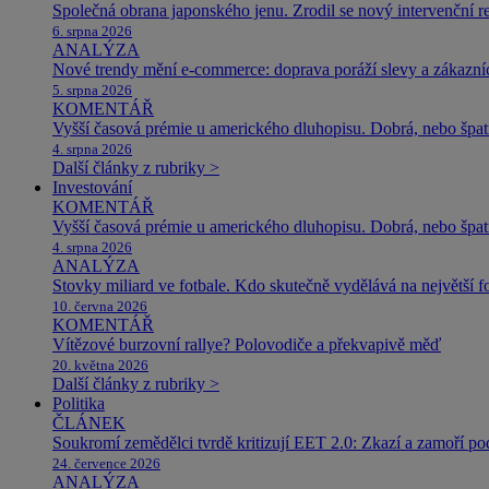
Společná obrana japonského jenu. Zrodil se nový intervenční r
6. srpna 2026
ANALÝZA
Nové trendy mění e-commerce: doprava poráží slevy a zákazníc
5. srpna 2026
KOMENTÁŘ
Vyšší časová prémie u amerického dluhopisu. Dobrá, nebo špat
4. srpna 2026
Další články z rubriky >
Investování
KOMENTÁŘ
Vyšší časová prémie u amerického dluhopisu. Dobrá, nebo špat
4. srpna 2026
ANALÝZA
Stovky miliard ve fotbale. Kdo skutečně vydělává na největší 
10. června 2026
KOMENTÁŘ
Vítězové burzovní rallye? Polovodiče a překvapivě měď
20. května 2026
Další články z rubriky >
Politika
ČLÁNEK
Soukromí zemědělci tvrdě kritizují EET 2.0: Zkazí a zamoří po
24. července 2026
ANALÝZA