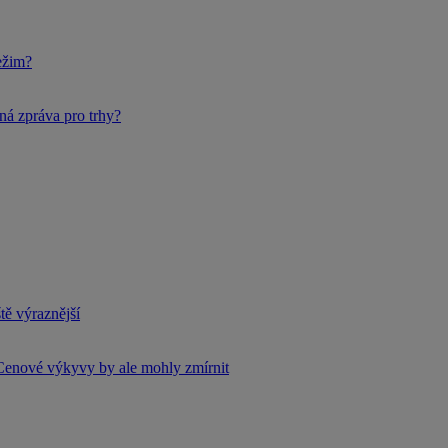
ežim?
ná zpráva pro trhy?
tě výraznější
Cenové výkyvy by ale mohly zmírnit