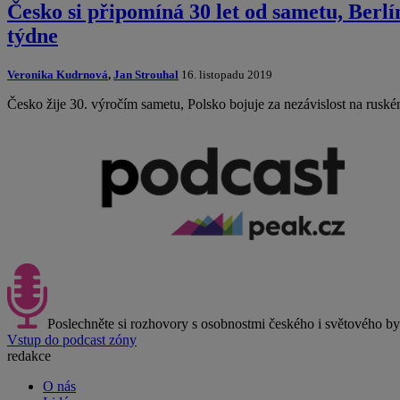
Česko si připomíná 30 let od sametu, Berlí
týdne
Veronika Kudrnová
,
Jan Strouhal
16. listopadu 2019
Česko žije 30. výročím sametu, Polsko bojuje za nezávislost na rusk
Poslechněte si rozhovory s osobnostmi českého i světového b
Vstup do podcast zóny
redakce
O nás