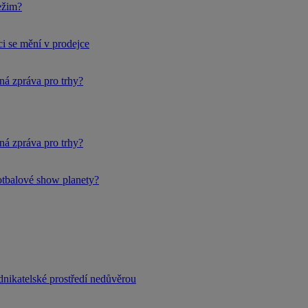
ežim?
i se mění v prodejce
ná zpráva pro trhy?
ná zpráva pro trhy?
fotbalové show planety?
dnikatelské prostředí nedůvěrou