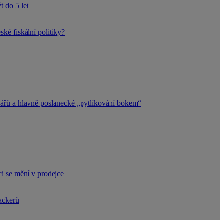
 do 5 let
ké fiskální politiky?
kářů a hlavně poslanecké „pytlíkování bokem“
i se mění v prodejce
hackerů