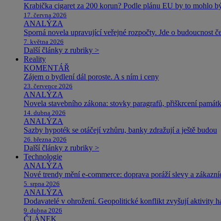
Krabička cigaret za 200 korun? Podle plánu EU by to mohlo být
17. června 2026
ANALÝZA
Sporná novela upravující veřejné rozpočty. Jde o budoucnost čes
7. května 2026
Další články z rubriky >
Reality
KOMENTÁŘ
Zájem o bydlení dál poroste. A s ním i ceny
23. července 2026
ANALÝZA
Novela stavebního zákona: stovky paragrafů, přiškrcení památ
14. dubna 2026
ANALÝZA
Sazby hypoték se otáčejí vzhůru, banky zdražují a ještě budou
26. března 2026
Další články z rubriky >
Technologie
ANALÝZA
Nové trendy mění e-commerce: doprava poráží slevy a zákazníc
5. srpna 2026
ANALÝZA
Dodavatelé v ohrožení. Geopolitické konflikt zvyšují aktivity 
9. dubna 2026
ČLÁNEK