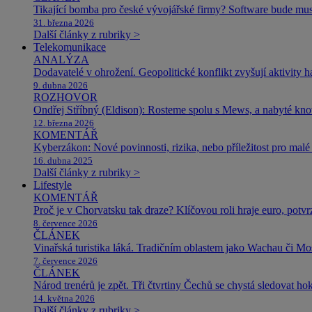
Tikající bomba pro české vývojářské firmy? Software bude m
31. března 2026
Další články z rubriky >
Telekomunikace
ANALÝZA
Dodavatelé v ohrožení. Geopolitické konflikt zvyšují aktivity 
9. dubna 2026
ROZHOVOR
Ondřej Stříbný (Eldison): Rosteme spolu s Mews, a nabyté k
12. března 2026
KOMENTÁŘ
Kyberzákon: Nové povinnosti, rizika, nebo příležitost pro malé 
16. dubna 2025
Další články z rubriky >
Lifestyle
KOMENTÁŘ
Proč je v Chorvatsku tak draze? Klíčovou roli hraje euro, potv
8. července 2026
ČLÁNEK
Vinařská turistika láká. Tradičním oblastem jako Wachau či Mose
7. července 2026
ČLÁNEK
Národ trenérů je zpět. Tři čtvrtiny Čechů se chystá sledovat ho
14. května 2026
Další články z rubriky >