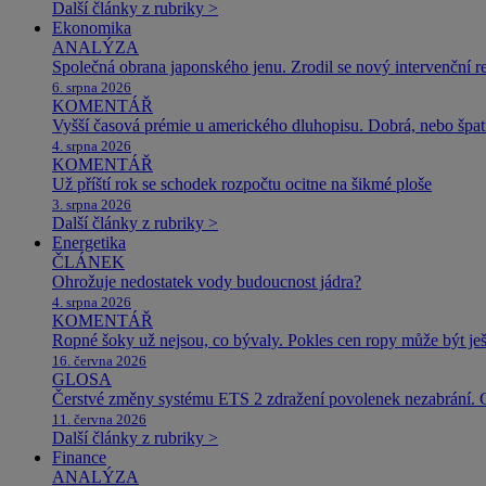
Další články z rubriky >
Ekonomika
ANALÝZA
Společná obrana japonského jenu. Zrodil se nový intervenční r
6. srpna 2026
KOMENTÁŘ
Vyšší časová prémie u amerického dluhopisu. Dobrá, nebo špat
4. srpna 2026
KOMENTÁŘ
Už příští rok se schodek rozpočtu ocitne na šikmé ploše
3. srpna 2026
Další články z rubriky >
Energetika
ČLÁNEK
Ohrožuje nedostatek vody budoucnost jádra?
4. srpna 2026
KOMENTÁŘ
Ropné šoky už nejsou, co bývaly. Pokles cen ropy může být ješ
16. června 2026
GLOSA
Čerstvé změny systému ETS 2 zdražení povolenek nezabrání. 
11. června 2026
Další články z rubriky >
Finance
ANALÝZA