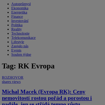
Autoprůmysl
Ekonomika
Energetika
Finance
Investování
Politika
Reality
Technologie
Telekomunikace
Lifestyle
Zaujalo nás
Events
Souhrn týdne
Tag: RK Evropa
ROZHOVOR
shares
views
Michal Macek (Evropa RK): Ceny
nemovitostí rostou pořád a porostou i
nadále, jen se střídá tempo růstu