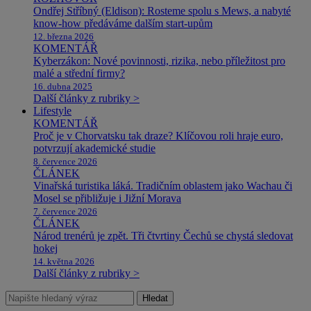
Ondřej Stříbný (Eldison): Rosteme spolu s Mews, a nabyté
know-how předáváme dalším start-upům
12. března 2026
KOMENTÁŘ
Kyberzákon: Nové povinnosti, rizika, nebo příležitost pro
malé a střední firmy?
16. dubna 2025
Další články z rubriky >
Lifestyle
KOMENTÁŘ
Proč je v Chorvatsku tak draze? Klíčovou roli hraje euro,
potvrzují akademické studie
8. července 2026
ČLÁNEK
Vinařská turistika láká. Tradičním oblastem jako Wachau či
Mosel se přibližuje i Jižní Morava
7. července 2026
ČLÁNEK
Národ trenérů je zpět. Tři čtvrtiny Čechů se chystá sledovat
hokej
14. května 2026
Další články z rubriky >
Hledat