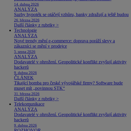
14. dubna 2026
ANALÝZA
Sazby hypoték se otáčejí vzhůru, banky zdražují a ještě budou
26. března 2026
Další články z rubriky >
Technologie
ANALÝZA
Nové trendy mění e-commerce: doprava poráží slevy a
zákazníci se mění v prodejce
5. srpna 2026
ANALÝZA
Dodavatelé v ohrožení. Geopolitické konflikt zvyšují aktivity
hackerů
9. dubna 2026
ČLÁNEK
Tikající bomba pro české vývojářské firmy? Software bude
muset mít „povinnou STK“
31. března 2026
Další články z rubriky >
Telekomunikace
ANALÝZA
Dodavatelé v ohrožení. Geopolitické konflikt zvyšují aktivity
hackerů
9. dubna 2026
ROZHOVOR