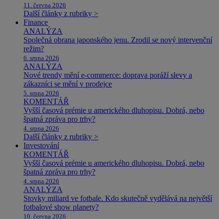
11. června 2026
Další články z rubriky >
Finance
ANALÝZA
Společná obrana japonského jenu. Zrodil se nový intervenční
režim?
6. srpna 2026
ANALÝZA
Nové trendy mění e-commerce: doprava poráží slevy a
zákazníci se mění v prodejce
5. srpna 2026
KOMENTÁŘ
Vyšší časová prémie u amerického dluhopisu. Dobrá, nebo
špatná zpráva pro trhy?
4. srpna 2026
Další články z rubriky >
Investování
KOMENTÁŘ
Vyšší časová prémie u amerického dluhopisu. Dobrá, nebo
špatná zpráva pro trhy?
4. srpna 2026
ANALÝZA
Stovky miliard ve fotbale. Kdo skutečně vydělává na největší
fotbalové show planety?
10. června 2026