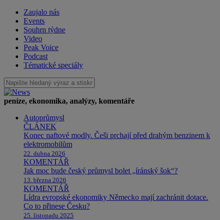
Zaujalo nás
Events
Souhrn týdne
Video
Peak Voice
Podcast
Tématické speciály
peníze, ekonomika, analýzy, komentáře
Autoprůmysl
ČLÁNEK
Konec naftové modly. Češi prchají před drahým benzinem k
elektromobilům
22. dubna 2026
KOMENTÁŘ
Jak moc bude český průmysl bolet „íránský šok“?
13. března 2026
KOMENTÁŘ
Lídra evropské ekonomiky Německo mají zachránit dotace.
Co to přinese Česku?
25. listopadu 2025