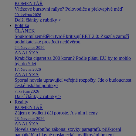
KOMENTÁŘ
Vítězové burzovní rallye? Polovodiče a překvapivě měď
20. května 2026
Další články z rubriky >
Politika
ČLÁNEK
Soukromí zemědělci tvrdě kritizují EET 2.0: Zkazí a zamoří
podnikatelské prostředí nedůvěrou
24. července 2026
ANALÝZA
Krabička cigaret za 200 korun? Podle plánu EU by to mohlo
být do 5 let
17. června 2026
ANALÝZA
Sporná novela upravující veřejné rozpočty. Jde o budoucnost
české fiskální politiky?
7. května 2026
Další články z rubriky >
Reality
KOMENTÁŘ
Zájem o bydlení dál poroste. A s ním i ceny
23. července 2026
ANALÝZA
Novela stavebního zákona: stovky paragrafů, přiškrcení
památkářů a hlavně poslanecké „pytlíkování bokem“