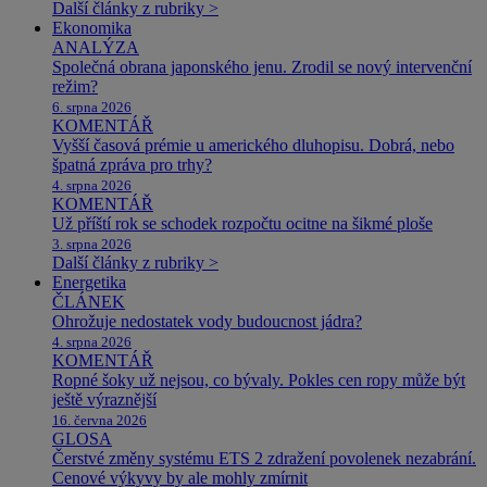
Další články z rubriky >
Ekonomika
ANALÝZA
Společná obrana japonského jenu. Zrodil se nový intervenční
režim?
6. srpna 2026
KOMENTÁŘ
Vyšší časová prémie u amerického dluhopisu. Dobrá, nebo
špatná zpráva pro trhy?
4. srpna 2026
KOMENTÁŘ
Už příští rok se schodek rozpočtu ocitne na šikmé ploše
3. srpna 2026
Další články z rubriky >
Energetika
ČLÁNEK
Ohrožuje nedostatek vody budoucnost jádra?
4. srpna 2026
KOMENTÁŘ
Ropné šoky už nejsou, co bývaly. Pokles cen ropy může být
ještě výraznější
16. června 2026
GLOSA
Čerstvé změny systému ETS 2 zdražení povolenek nezabrání.
Cenové výkyvy by ale mohly zmírnit