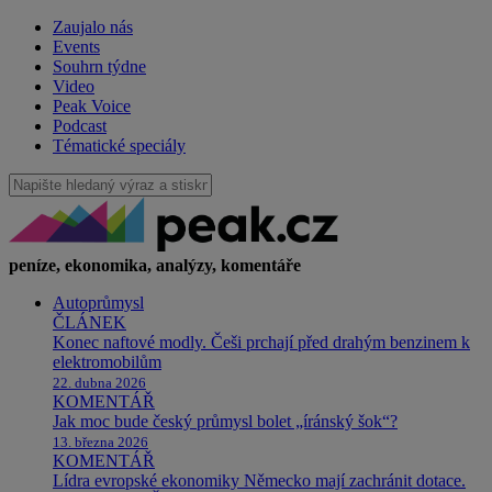
Zaujalo nás
Events
Souhrn týdne
Video
Peak Voice
Podcast
Tématické speciály
peníze, ekonomika, analýzy, komentáře
Autoprůmysl
ČLÁNEK
Konec naftové modly. Češi prchají před drahým benzinem k
elektromobilům
22. dubna 2026
KOMENTÁŘ
Jak moc bude český průmysl bolet „íránský šok“?
13. března 2026
KOMENTÁŘ
Lídra evropské ekonomiky Německo mají zachránit dotace.