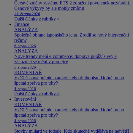
Čerstvé změny systému ETS 2 zdražení povolenek nezabrání.
Cenové výkyvy by ale mohly zmírnit
11. června 2026
Další články z rubriky >
Finance
ANALÝZA
Společná obrana japonského jenu. Zrodil se nový intervenční
režim?
6. srpna 2026
ANALÝZA
Nové trendy mění e-commerce: doprava poráží slevy a
zákazníci se mění v prodejce
5. srpna 2026
KOMENTÁŘ
Vyšší časová prémie u amerického dluhopisu. Dobrá, nebo
špatná zpráva pro trhy?
4. srpna 2026
Další články z rubriky >
Investování
KOMENTÁŘ
Vyšší časová prémie u amerického dluhopisu. Dobrá, nebo
špatná zpráva pro trhy?
4. srpna 2026
ANALÝZA
Stovky miliard ve fotbale. Kdo skutečně vydělává na největší