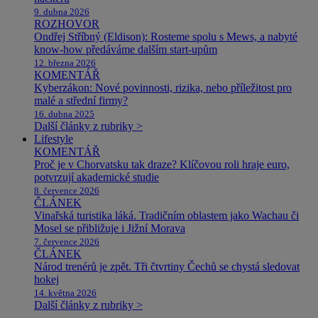
9. dubna 2026
ROZHOVOR
Ondřej Stříbný (Eldison): Rosteme spolu s Mews, a nabyté
know-how předáváme dalším start-upům
12. března 2026
KOMENTÁŘ
Kyberzákon: Nové povinnosti, rizika, nebo příležitost pro
malé a střední firmy?
16. dubna 2025
Další články z rubriky >
Lifestyle
KOMENTÁŘ
Proč je v Chorvatsku tak draze? Klíčovou roli hraje euro,
potvrzují akademické studie
8. července 2026
ČLÁNEK
Vinařská turistika láká. Tradičním oblastem jako Wachau či
Mosel se přibližuje i Jižní Morava
7. července 2026
ČLÁNEK
Národ trenérů je zpět. Tři čtvrtiny Čechů se chystá sledovat
hokej
14. května 2026
Další články z rubriky >