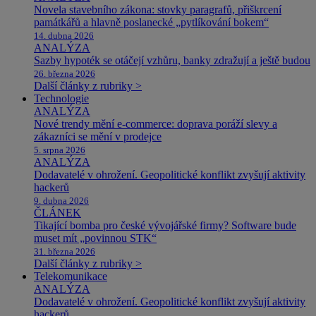
Novela stavebního zákona: stovky paragrafů, přiškrcení
památkářů a hlavně poslanecké „pytlíkování bokem“
14. dubna 2026
ANALÝZA
Sazby hypoték se otáčejí vzhůru, banky zdražují a ještě budou
26. března 2026
Další články z rubriky >
Technologie
ANALÝZA
Nové trendy mění e-commerce: doprava poráží slevy a
zákazníci se mění v prodejce
5. srpna 2026
ANALÝZA
Dodavatelé v ohrožení. Geopolitické konflikt zvyšují aktivity
hackerů
9. dubna 2026
ČLÁNEK
Tikající bomba pro české vývojářské firmy? Software bude
muset mít „povinnou STK“
31. března 2026
Další články z rubriky >
Telekomunikace
ANALÝZA
Dodavatelé v ohrožení. Geopolitické konflikt zvyšují aktivity
hackerů