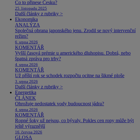
Co to přinese Česku?
25. listopadu 2025
Další články z rubriky >
Ekonomika
ANALÝZA
Společná obrana japonského jenu. Zrodil se nový intervenční
režim?
6. srpna 2026
KOMENTÁŘ
Vyšší časová prémie u amerického dluhopisu. Dobrá, nebo
špatná zpráva pro trhy?
4. srpna 2026
KOMENTÁŘ
Už příští rok se schodek rozpočtu ocitne na šikmé ploše
3. srpna 2026
Další články z rubriky >
Energetika
ČLÁNEK
Ohrožuje nedostatek vody budoucnost jádra?
4. srpna 2026
KOMENTÁŘ
Ropné šoky už nejsou, co bývaly. Pokles cen ropy může být
ještě výraznější
16. června 2026
GLOSA