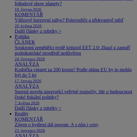
fotbalové show planety?
10. června 2026
KOMENTÁŘ
Vítězové burzovní rallye? Polovodiče a překvapivě měď
20. května 2026
Další články z rubriky >
Politika
ČLÁNEK
Soukromí zemědělci tvrdě kritizují EET 2.0: Zkazí a zamoří
podnikatelské prostředí nedůvěrou
24. července 2026
ANALÝZA
Krabička cigaret za 200 korun? Podle plánu EU by to mohlo
být do 5 let
17. června 2026
ANALÝZA
Sporná novela upravující veřejné rozpočty. Jde o budoucnost
české fiskální politiky?
7. května 2026
Další články z rubriky >
Reality
KOMENTÁŘ
Zájem o bydlení dál poroste. A s ním i ceny
23. července 2026
ANALÝZA