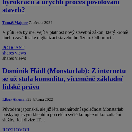
byrokracii a urychlí proces povolování
staveb?
Tomáš Majtner
7. března 2024
V půli léta by měl vejít v platnost nový stavební zákon, který kromě
jiného zavádí také digitalizaci stavebního řízení. Odborníci…
PODCAST
shares
views
shares
views
Dominik Hádl (Monstarlab): Z internetu
se už stala komodita, víceméně základní
lidské právo
Libor Akrman
22. března 2022
Původem japonská, ale již léta nadnárodní společnost Monstarlab
poskytuje svým klientům po celém světě komplexní konzultační
služby. Její divize IT…
ROZHOVOR