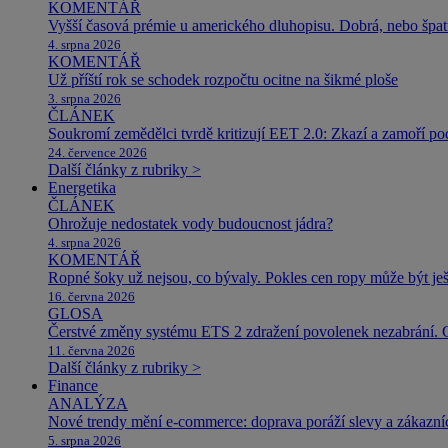
KOMENTÁŘ
Vyšší časová prémie u amerického dluhopisu. Dobrá, nebo špat
4. srpna 2026
KOMENTÁŘ
Už příští rok se schodek rozpočtu ocitne na šikmé ploše
3. srpna 2026
ČLÁNEK
Soukromí zemědělci tvrdě kritizují EET 2.0: Zkazí a zamoří po
24. července 2026
Další články z rubriky >
Energetika
ČLÁNEK
Ohrožuje nedostatek vody budoucnost jádra?
4. srpna 2026
KOMENTÁŘ
Ropné šoky už nejsou, co bývaly. Pokles cen ropy může být ješ
16. června 2026
GLOSA
Čerstvé změny systému ETS 2 zdražení povolenek nezabrání. 
11. června 2026
Další články z rubriky >
Finance
ANALÝZA
Nové trendy mění e-commerce: doprava poráží slevy a zákazníc
5. srpna 2026