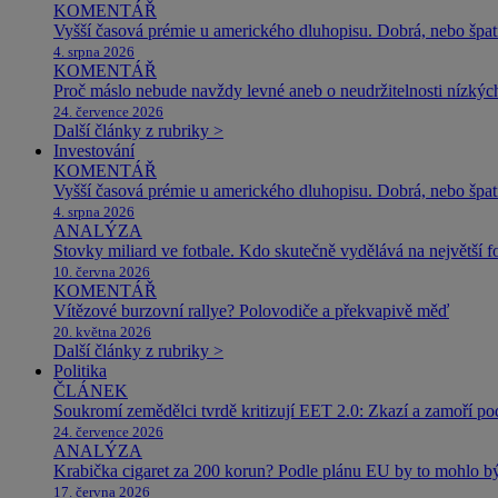
KOMENTÁŘ
Vyšší časová prémie u amerického dluhopisu. Dobrá, nebo špat
4. srpna 2026
KOMENTÁŘ
Proč máslo nebude navždy levné aneb o neudržitelnosti nízkýc
24. července 2026
Další články z rubriky >
Investování
KOMENTÁŘ
Vyšší časová prémie u amerického dluhopisu. Dobrá, nebo špat
4. srpna 2026
ANALÝZA
Stovky miliard ve fotbale. Kdo skutečně vydělává na největší 
10. června 2026
KOMENTÁŘ
Vítězové burzovní rallye? Polovodiče a překvapivě měď
20. května 2026
Další články z rubriky >
Politika
ČLÁNEK
Soukromí zemědělci tvrdě kritizují EET 2.0: Zkazí a zamoří po
24. července 2026
ANALÝZA
Krabička cigaret za 200 korun? Podle plánu EU by to mohlo být
17. června 2026