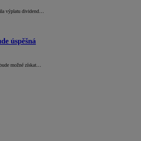
vila výplatu dividend…
ude úspěšná
ě bude možné získat…