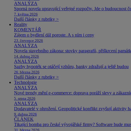
ANALÝZA
Sporná novela upravující veřejné rozpočty. Jde o budoucnost čes
7. května 2026
Další články z rubriky >
Reality
KOMENTÁŘ
Zájem o bydlení dál poroste. A s ním i ceny
23. července 2026
ANALÝZA
Novela stavebního zákona: stovky paragrafů, přiškrcení památ
14. dubna 2026
ANALÝZA
Sazby hypoték se otáčejí vzhůru, banky zdražují a ještě budou
26. března 2026
Další články z rubriky >
Technologie
ANALÝZA
Nové trendy mění e-commerce: doprava poráží slevy a zákazníc
5. srpna 2026
ANALÝZA
Dodavatelé v ohrožení. Geopolitické konflikt zvyšují aktivity 
9. dubna 2026
ČLÁNEK
Tikající bomba pro české vývojářské firmy? Software bude m
31. března 2026