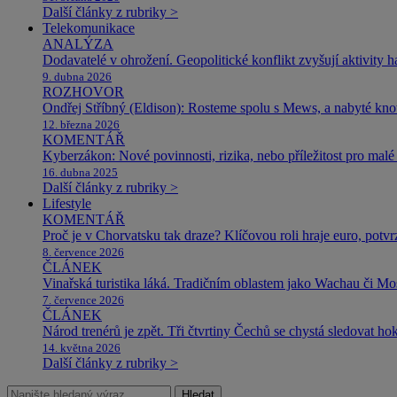
Další články z rubriky >
Telekomunikace
ANALÝZA
Dodavatelé v ohrožení. Geopolitické konflikt zvyšují aktivity 
9. dubna 2026
ROZHOVOR
Ondřej Stříbný (Eldison): Rosteme spolu s Mews, a nabyté k
12. března 2026
KOMENTÁŘ
Kyberzákon: Nové povinnosti, rizika, nebo příležitost pro malé 
16. dubna 2025
Další články z rubriky >
Lifestyle
KOMENTÁŘ
Proč je v Chorvatsku tak draze? Klíčovou roli hraje euro, potv
8. července 2026
ČLÁNEK
Vinařská turistika láká. Tradičním oblastem jako Wachau či Mose
7. července 2026
ČLÁNEK
Národ trenérů je zpět. Tři čtvrtiny Čechů se chystá sledovat ho
14. května 2026
Další články z rubriky >
Hledat