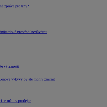
ná zpráva pro trhy?
dnikatelské prostředí nedůvěrou
tě výraznější
Cenové výkyvy by ale mohly zmírnit
i se mění v prodejce