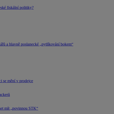
ké fiskální politiky?
kářů a hlavně poslanecké „pytlíkování bokem“
i se mění v prodejce
hackerů
uset mít „povinnou STK“