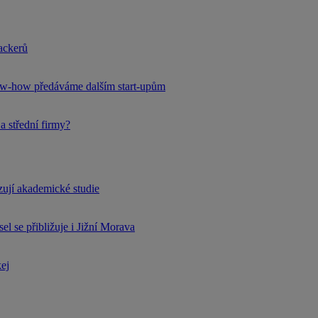
hackerů
now-how předáváme dalším start-upům
a střední firmy?
rzují akademické studie
l se přibližuje i Jižní Morava
kej