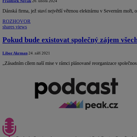
František Novák
26. února 2024
Dánská firma, jež staví největší větrnou elektrárnu v Severním moři,
ROZHOVOR
shares
views
Pokud bude existovat společný zájem všech
Libor Akrman
24. září 2021
„Zásadním cílem naší mise v rámci plánované reorganizace společnos