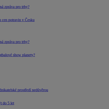
ná zpráva pro trhy?
h cen potravin v Česku
ná zpráva pro trhy?
fotbalové show planety?
dnikatelské prostředí nedůvěrou
 do 5 let