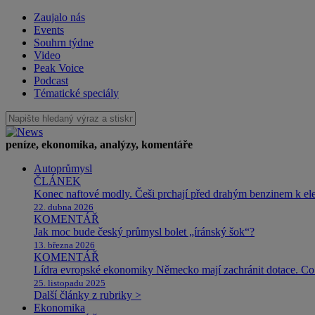
Zaujalo nás
Events
Souhrn týdne
Video
Peak Voice
Podcast
Tématické speciály
peníze, ekonomika, analýzy, komentáře
Autoprůmysl
ČLÁNEK
Konec naftové modly. Češi prchají před drahým benzinem k e
22. dubna 2026
KOMENTÁŘ
Jak moc bude český průmysl bolet „íránský šok“?
13. března 2026
KOMENTÁŘ
Lídra evropské ekonomiky Německo mají zachránit dotace. Co 
25. listopadu 2025
Další články z rubriky >
Ekonomika