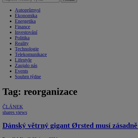
Autoprůmysl
Ekonomika
Energetika
Finance
Investování
Politika
Reality
Technologie
Telekomunikace
Lifestyle
Zaujalo nás
Events
Souhrn týdne
Tag: reorganizace
ČLÁNEK
shares
views
Dánský větrný gigant Ørsted musí zásadně 