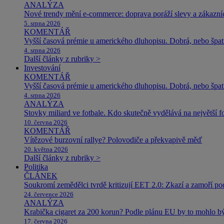
ANALÝZA
Nové trendy mění e-commerce: doprava poráží slevy a zákazníc
5. srpna 2026
KOMENTÁŘ
Vyšší časová prémie u amerického dluhopisu. Dobrá, nebo špat
4. srpna 2026
Další články z rubriky >
Investování
KOMENTÁŘ
Vyšší časová prémie u amerického dluhopisu. Dobrá, nebo špat
4. srpna 2026
ANALÝZA
Stovky miliard ve fotbale. Kdo skutečně vydělává na největší 
10. června 2026
KOMENTÁŘ
Vítězové burzovní rallye? Polovodiče a překvapivě měď
20. května 2026
Další články z rubriky >
Politika
ČLÁNEK
Soukromí zemědělci tvrdě kritizují EET 2.0: Zkazí a zamoří po
24. července 2026
ANALÝZA
Krabička cigaret za 200 korun? Podle plánu EU by to mohlo být
17. června 2026