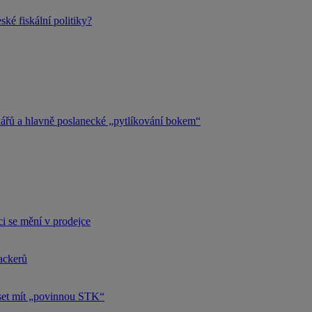
ké fiskální politiky?
kářů a hlavně poslanecké „pytlíkování bokem“
i se mění v prodejce
hackerů
uset mít „povinnou STK“