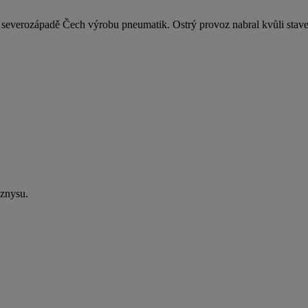
 na severozápadě Čech výrobu pneumatik. Ostrý provoz nabral kvůli st
yznysu.