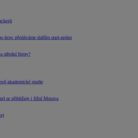
hackerů
now-how předáváme dalším start-upům
a střední firmy?
rzují akademické studie
l se přibližuje i Jižní Morava
kej