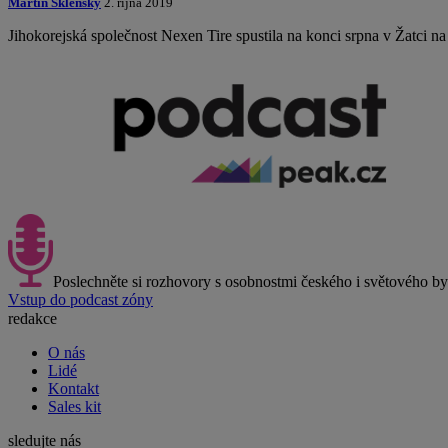
Martin Sklenský
2. října 2019
Jihokorejská společnost Nexen Tire spustila na konci srpna v Žatci
Poslechněte si rozhovory s osobnostmi českého i světového b
Vstup do podcast zóny
redakce
O nás
Lidé
Kontakt
Sales kit
sledujte nás