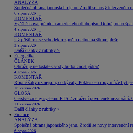
ANALÝZA
Společná obrana japonského jenu. Zrodil se nový intervenční r
6. srpna 2026
KOMENTÁŘ
Vyšší časová prémie u amerického dluhopisu. Dobrá, nebo špat
4. srpna 2026
KOMENTÁŘ
Už příští rok se schodek rozpočtu ocitne na šikmé ploše
3. srpna 2026
Další články z rubriky >
Energetika
ČLÁNEK
Ohrožuje nedostatek vody budoucnost jádra?
4. srpna 2026
KOMENTÁŘ
Ropné šoky už nejsou, co bývaly. Pokles cen ropy může být ješ
16. června 2026
GLOSA
Čerstvé změny systému ETS 2 zdražení povolenek nezabrání. 
11. června 2026
Další články z rubriky >
Finance
ANALÝZA
Společná obrana japonského jenu. Zrodil se nový intervenční r
6. srpna 2026