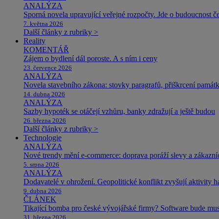
ANALÝZA
Sporná novela upravující veřejné rozpočty. Jde o budoucnost čes
7. května 2026
Další články z rubriky >
Reality
KOMENTÁŘ
Zájem o bydlení dál poroste. A s ním i ceny
23. července 2026
ANALÝZA
Novela stavebního zákona: stovky paragrafů, přiškrcení památ
14. dubna 2026
ANALÝZA
Sazby hypoték se otáčejí vzhůru, banky zdražují a ještě budou
26. března 2026
Další články z rubriky >
Technologie
ANALÝZA
Nové trendy mění e-commerce: doprava poráží slevy a zákazníc
5. srpna 2026
ANALÝZA
Dodavatelé v ohrožení. Geopolitické konflikt zvyšují aktivity 
9. dubna 2026
ČLÁNEK
Tikající bomba pro české vývojářské firmy? Software bude m
31. března 2026