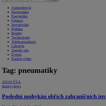
Autoprůmysl
Ekonomika
Energetika
Finance
Investování
Politika
Reality
Technologie
Telekomunikace
Lifestyle
Zaujalo nás
Events
Souhrn týdne
Tag: pneumatiky
ANALÝZA
shares
views
Poslední mohykán obřích zahraničních inve