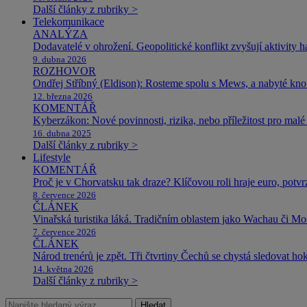
Další články z rubriky >
Telekomunikace
ANALÝZA
Dodavatelé v ohrožení. Geopolitické konflikt zvyšují aktivity 
9. dubna 2026
ROZHOVOR
Ondřej Stříbný (Eldison): Rosteme spolu s Mews, a nabyté k
12. března 2026
KOMENTÁŘ
Kyberzákon: Nové povinnosti, rizika, nebo příležitost pro malé 
16. dubna 2025
Další články z rubriky >
Lifestyle
KOMENTÁŘ
Proč je v Chorvatsku tak draze? Klíčovou roli hraje euro, potv
8. července 2026
ČLÁNEK
Vinařská turistika láká. Tradičním oblastem jako Wachau či Mose
7. července 2026
ČLÁNEK
Národ trenérů je zpět. Tři čtvrtiny Čechů se chystá sledovat ho
14. května 2026
Další články z rubriky >
Hledat