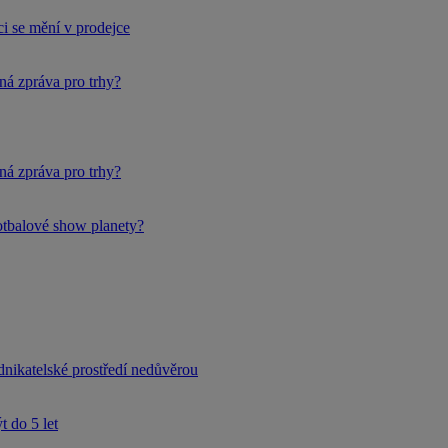
i se mění v prodejce
ná zpráva pro trhy?
ná zpráva pro trhy?
fotbalové show planety?
dnikatelské prostředí nedůvěrou
 do 5 let