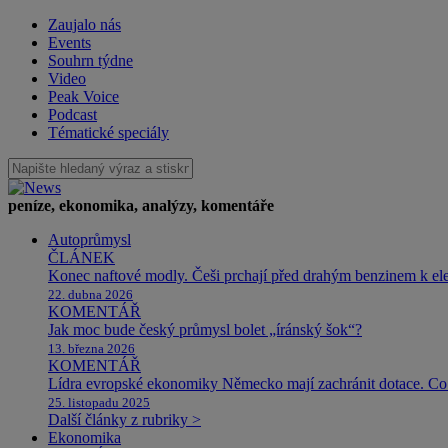
Zaujalo nás
Events
Souhrn týdne
Video
Peak Voice
Podcast
Tématické speciály
peníze, ekonomika, analýzy, komentáře
Autoprůmysl
ČLÁNEK
Konec naftové modly. Češi prchají před drahým benzinem k e
22. dubna 2026
KOMENTÁŘ
Jak moc bude český průmysl bolet „íránský šok“?
13. března 2026
KOMENTÁŘ
Lídra evropské ekonomiky Německo mají zachránit dotace. Co 
25. listopadu 2025
Další články z rubriky >
Ekonomika