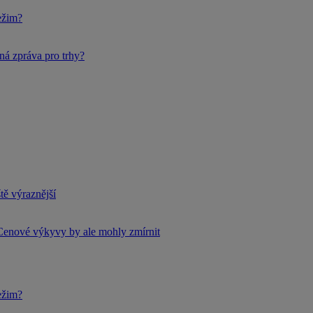
ežim?
ná zpráva pro trhy?
tě výraznější
Cenové výkyvy by ale mohly zmírnit
ežim?