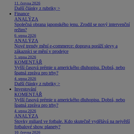
11. června 2026
Další články z rubriky >
Finance
ANALÝZA
Společná obrana japonského jenu. Zrodil se nový intervenční
režim?
6. srpna 2026
ANALÝZA
Nové trendy mění e-commerce: doprava poráží slevy a
zákazníci se mění v prodejce
5. srpna 2026
KOMENTÁŘ
Vyšší časová prémie u amerického dluhopisu. Dobrá, nebo
špatná zpráva pro trhy?
4. srpna 2026
Další články z rubriky >
Investování
KOMENTÁŘ
Vyšší časová prémie u amerického dluhopisu. Dobrá, nebo
špatná zpráva pro trhy?
4. srpna 2026
ANALÝZA
Stovky miliard ve fotbale. Kdo skutečně vydělává na největší
fotbalové show planety?
10. června 2026