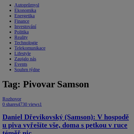
Autoprůmysl
Ekonomika
Energetika
Finance
Investování
Politika
Reality
Technologie
Telekomunikace
Lifestyle
Zaujalo nás
Events
Souhrn týdne
Tag: Pivovar Samson
Rozhovor
0 shares
4730 views
1
Daniel Dřevikovský (Samson): V hospodě
u piva vyřešíte vše, doma s petkou v ruce
téměř nic