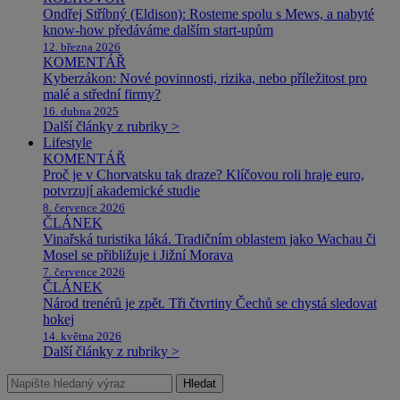
Ondřej Stříbný (Eldison): Rosteme spolu s Mews, a nabyté
know-how předáváme dalším start-upům
12. března 2026
KOMENTÁŘ
Kyberzákon: Nové povinnosti, rizika, nebo příležitost pro
malé a střední firmy?
16. dubna 2025
Další články z rubriky >
Lifestyle
KOMENTÁŘ
Proč je v Chorvatsku tak draze? Klíčovou roli hraje euro,
potvrzují akademické studie
8. července 2026
ČLÁNEK
Vinařská turistika láká. Tradičním oblastem jako Wachau či
Mosel se přibližuje i Jižní Morava
7. července 2026
ČLÁNEK
Národ trenérů je zpět. Tři čtvrtiny Čechů se chystá sledovat
hokej
14. května 2026
Další články z rubriky >
Hledat