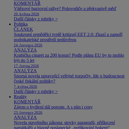
KOMENTÁŘ
Vítězové burzovní rallye? Polovodiče a překvapivě měď
20. května 2026
Další články z rubriky >
Politika
ČLÁNEK
Soukromí zemědělci tvrdě kritizují EET 2.0: Zkazí a zamoří
podnikatelské prostředí nedůvěrou
24. července 2026
ANALÝZA
Krabička cigaret za 200 korun? Podle plánu EU by to mohlo
být do 5 let
17. června 2026
ANALÝZA
Sporná novela upravující veřejné rozpočty. Jde o budoucnost
české fiskální politiky?
7. května 2026
Další články z rubriky >
Reality
KOMENTÁŘ
Zájem o bydlení dál poroste. A s ním i ceny
23. července 2026
ANALÝZA
Novela stavebního zákona: stovky paragrafů, přiškrcení
památkářů a hlavně poslanecké „pytlíkování bokem“