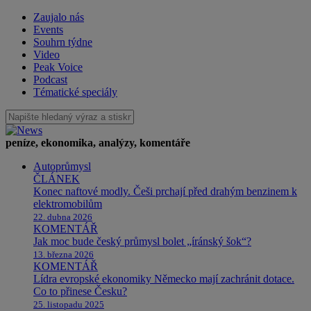
Zaujalo nás
Events
Souhrn týdne
Video
Peak Voice
Podcast
Tématické speciály
peníze, ekonomika, analýzy, komentáře
Autoprůmysl
ČLÁNEK
Konec naftové modly. Češi prchají před drahým benzinem k
elektromobilům
22. dubna 2026
KOMENTÁŘ
Jak moc bude český průmysl bolet „íránský šok“?
13. března 2026
KOMENTÁŘ
Lídra evropské ekonomiky Německo mají zachránit dotace.
Co to přinese Česku?
25. listopadu 2025