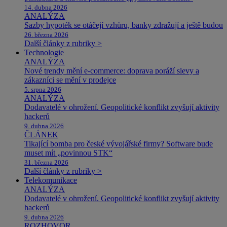
14. dubna 2026
ANALÝZA
Sazby hypoték se otáčejí vzhůru, banky zdražují a ještě budou
26. března 2026
Další články z rubriky >
Technologie
ANALÝZA
Nové trendy mění e-commerce: doprava poráží slevy a
zákazníci se mění v prodejce
5. srpna 2026
ANALÝZA
Dodavatelé v ohrožení. Geopolitické konflikt zvyšují aktivity
hackerů
9. dubna 2026
ČLÁNEK
Tikající bomba pro české vývojářské firmy? Software bude
muset mít „povinnou STK“
31. března 2026
Další články z rubriky >
Telekomunikace
ANALÝZA
Dodavatelé v ohrožení. Geopolitické konflikt zvyšují aktivity
hackerů
9. dubna 2026
ROZHOVOR