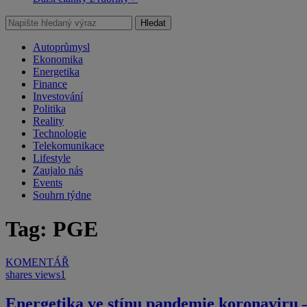
Hledat
Autoprůmysl
Ekonomika
Energetika
Finance
Investování
Politika
Reality
Technologie
Telekomunikace
Lifestyle
Zaujalo nás
Events
Souhrn týdne
Tag: PGE
KOMENTÁŘ
shares
views
1
Energetika ve stínu pandemie koronavir