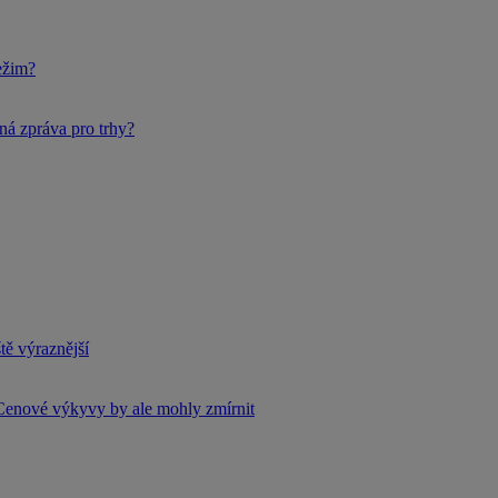
ežim?
ná zpráva pro trhy?
tě výraznější
Cenové výkyvy by ale mohly zmírnit