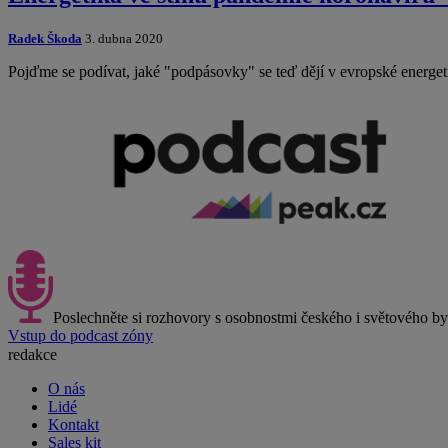
Radek Škoda
3. dubna 2020
Pojďme se podívat, jaké "podpásovky" se teď dějí v evropské energet
Poslechněte si rozhovory s osobnostmi českého i světového b
Vstup do podcast zóny
redakce
O nás
Lidé
Kontakt
Sales kit