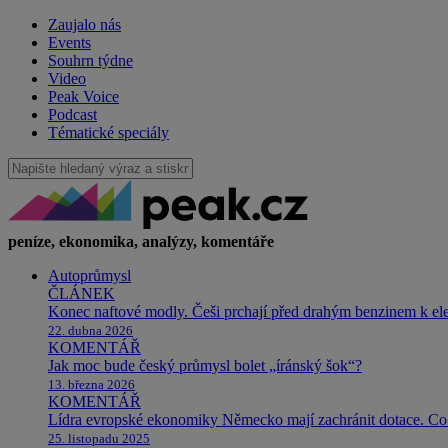
Zaujalo nás
Events
Souhrn týdne
Video
Peak Voice
Podcast
Tématické speciály
peníze, ekonomika, analýzy, komentáře
Autoprůmysl
ČLÁNEK
Konec naftové modly. Češi prchají před drahým benzinem k e
22. dubna 2026
KOMENTÁŘ
Jak moc bude český průmysl bolet „íránský šok“?
13. března 2026
KOMENTÁŘ
Lídra evropské ekonomiky Německo mají zachránit dotace. Co 
25. listopadu 2025