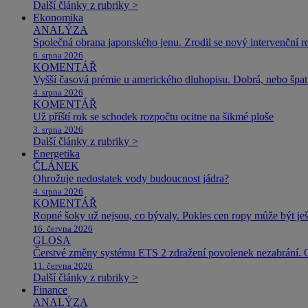
Další články z rubriky >
Ekonomika
ANALÝZA
Společná obrana japonského jenu. Zrodil se nový intervenční r
6. srpna 2026
KOMENTÁŘ
Vyšší časová prémie u amerického dluhopisu. Dobrá, nebo špat
4. srpna 2026
KOMENTÁŘ
Už příští rok se schodek rozpočtu ocitne na šikmé ploše
3. srpna 2026
Další články z rubriky >
Energetika
ČLÁNEK
Ohrožuje nedostatek vody budoucnost jádra?
4. srpna 2026
KOMENTÁŘ
Ropné šoky už nejsou, co bývaly. Pokles cen ropy může být ješ
16. června 2026
GLOSA
Čerstvé změny systému ETS 2 zdražení povolenek nezabrání. 
11. června 2026
Další články z rubriky >
Finance
ANALÝZA