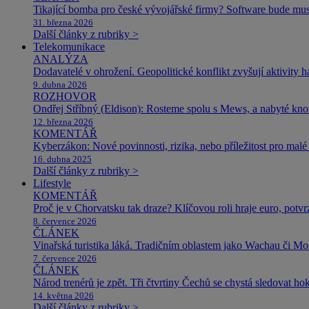
Tikající bomba pro české vývojářské firmy? Software bude m
31. března 2026
Další články z rubriky >
Telekomunikace
ANALÝZA
Dodavatelé v ohrožení. Geopolitické konflikt zvyšují aktivity 
9. dubna 2026
ROZHOVOR
Ondřej Stříbný (Eldison): Rosteme spolu s Mews, a nabyté k
12. března 2026
KOMENTÁŘ
Kyberzákon: Nové povinnosti, rizika, nebo příležitost pro malé 
16. dubna 2025
Další články z rubriky >
Lifestyle
KOMENTÁŘ
Proč je v Chorvatsku tak draze? Klíčovou roli hraje euro, potv
8. července 2026
ČLÁNEK
Vinařská turistika láká. Tradičním oblastem jako Wachau či Mose
7. července 2026
ČLÁNEK
Národ trenérů je zpět. Tři čtvrtiny Čechů se chystá sledovat ho
14. května 2026
Další články z rubriky >