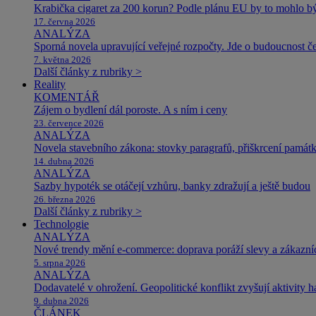
Krabička cigaret za 200 korun? Podle plánu EU by to mohlo být
17. června 2026
ANALÝZA
Sporná novela upravující veřejné rozpočty. Jde o budoucnost čes
7. května 2026
Další články z rubriky >
Reality
KOMENTÁŘ
Zájem o bydlení dál poroste. A s ním i ceny
23. července 2026
ANALÝZA
Novela stavebního zákona: stovky paragrafů, přiškrcení památ
14. dubna 2026
ANALÝZA
Sazby hypoték se otáčejí vzhůru, banky zdražují a ještě budou
26. března 2026
Další články z rubriky >
Technologie
ANALÝZA
Nové trendy mění e-commerce: doprava poráží slevy a zákazníc
5. srpna 2026
ANALÝZA
Dodavatelé v ohrožení. Geopolitické konflikt zvyšují aktivity 
9. dubna 2026
ČLÁNEK