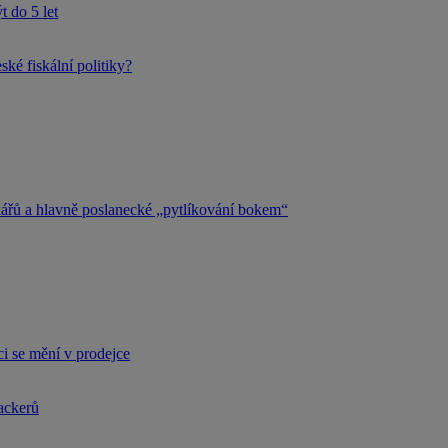
 do 5 let
ké fiskální politiky?
kářů a hlavně poslanecké „pytlíkování bokem“
i se mění v prodejce
hackerů