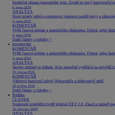
Společná obrana japonského jenu. Zrodil se nový intervenční r
6. srpna 2026
ANALÝZA
Nové trendy mění e-commerce: doprava poráží slevy a zákazníc
5. srpna 2026
KOMENTÁŘ
Vyšší časová prémie u amerického dluhopisu. Dobrá, nebo špat
4. srpna 2026
Další články z rubriky >
Investování
KOMENTÁŘ
Vyšší časová prémie u amerického dluhopisu. Dobrá, nebo špat
4. srpna 2026
ANALÝZA
Stovky miliard ve fotbale. Kdo skutečně vydělává na největší 
10. června 2026
KOMENTÁŘ
Vítězové burzovní rallye? Polovodiče a překvapivě měď
20. května 2026
Další články z rubriky >
Politika
ČLÁNEK
Soukromí zemědělci tvrdě kritizují EET 2.0: Zkazí a zamoří po
24. července 2026
ANALÝZA