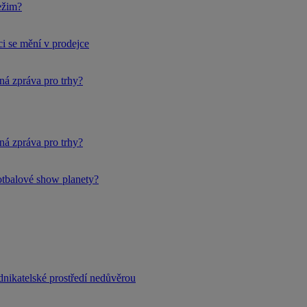
ežim?
i se mění v prodejce
ná zpráva pro trhy?
ná zpráva pro trhy?
fotbalové show planety?
dnikatelské prostředí nedůvěrou