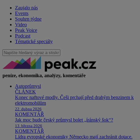
Zaujalo nás
Events
Souhrn týdne
Video
Peak Voice
Podcast
Tématické speciály
peníze, ekonomika, analýzy, komentáře
Autoprůmysl
ČLÁNEK
Konec naftové modly. Češi prchají před drahým benzinem k
elektromobilům
22. dubna 2026
KOMENTÁŘ
Jak moc bude český průmysl bolet „íránský šok“?
13. března 2026
KOMENTÁŘ
Lídra evropské ekonomiky Německo mají zachránit dotace.