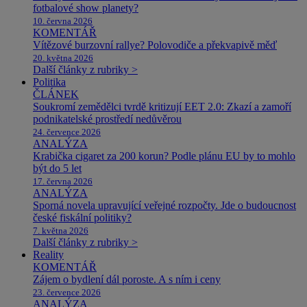
fotbalové show planety?
10. června 2026
KOMENTÁŘ
Vítězové burzovní rallye? Polovodiče a překvapivě měď
20. května 2026
Další články z rubriky >
Politika
ČLÁNEK
Soukromí zemědělci tvrdě kritizují EET 2.0: Zkazí a zamoří
podnikatelské prostředí nedůvěrou
24. července 2026
ANALÝZA
Krabička cigaret za 200 korun? Podle plánu EU by to mohlo
být do 5 let
17. června 2026
ANALÝZA
Sporná novela upravující veřejné rozpočty. Jde o budoucnost
české fiskální politiky?
7. května 2026
Další články z rubriky >
Reality
KOMENTÁŘ
Zájem o bydlení dál poroste. A s ním i ceny
23. července 2026
ANALÝZA