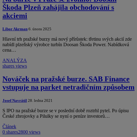
Škoda Plzeň zahájila obchodování s
akciemi
Libor Akrman
6. února 2025
Hlavní trh pražské burzy má nový přírůstek: třetinu svých akcií zde
nabídl plzeňský výrobce turbín Doosan Škoda Power. Nabídková
cena…
ANALÝZA
shares
views
Nováček na pražské burze. SAB Finance
vstupuje na parket netradičním způsobem
Josef Navrátil
28. ledna 2021
S IPO na pražské burze se v poslední době roztrhl pytel. Po úpisu
České zbrojovky a Pilulky se nyní o peníze investorů…
Článek
0 shares
2800 views