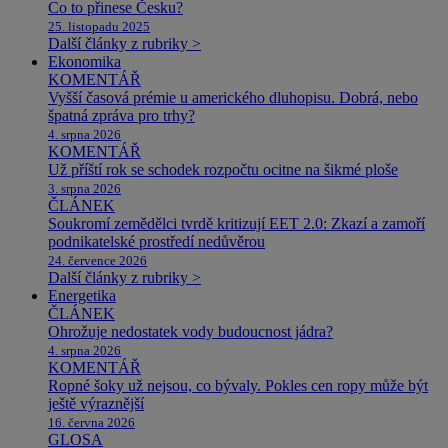
Co to přinese Česku?
25. listopadu 2025
Další články z rubriky >
Ekonomika
KOMENTÁŘ
Vyšší časová prémie u amerického dluhopisu. Dobrá, nebo
špatná zpráva pro trhy?
4. srpna 2026
KOMENTÁŘ
Už příští rok se schodek rozpočtu ocitne na šikmé ploše
3. srpna 2026
ČLÁNEK
Soukromí zemědělci tvrdě kritizují EET 2.0: Zkazí a zamoří
podnikatelské prostředí nedůvěrou
24. července 2026
Další články z rubriky >
Energetika
ČLÁNEK
Ohrožuje nedostatek vody budoucnost jádra?
4. srpna 2026
KOMENTÁŘ
Ropné šoky už nejsou, co bývaly. Pokles cen ropy může být
ještě výraznější
16. června 2026
GLOSA