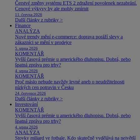
Čerstvé změny systému ETS 2 zdražení povolenek nezabrání.
Cenové výkyvy by ale mohly zmírnit
11. června 2026
Další články z rubriky >
Finance
ANALÝZA
Nové trendy mění e-commerce: doprava poráží slevy a
zákazníci se mění v prodejce
5. srpna 2026
KOMENTÁŘ
Vyšší časová prémie u amerického dluhopisu. Dobrá, nebo
špatná zpráva pro trhy?
4. srpna 2026
KOMENTÁŘ
Proč máslo nebude navždy levné aneb o neudržitelnosti
nízkých cen potravin v Česku
24. července 2026
Další články z rubriky >
Investování
KOMENTÁŘ
Vyšší časová prémie u amerického dluhopisu. Dobrá, nebo
špatná zpráva pro trhy?
4. srpna 2026
ANALÝZA
Stovky miliard ve fotbale. Kdo skutečně vydělává na největší