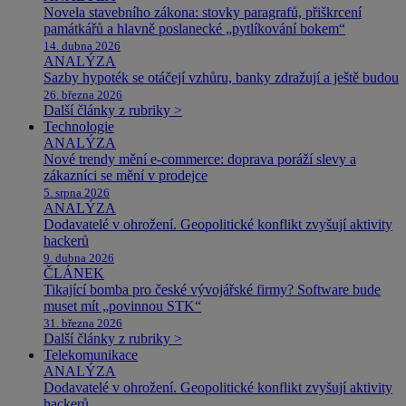
Novela stavebního zákona: stovky paragrafů, přiškrcení
památkářů a hlavně poslanecké „pytlíkování bokem“
14. dubna 2026
ANALÝZA
Sazby hypoték se otáčejí vzhůru, banky zdražují a ještě budou
26. března 2026
Další články z rubriky >
Technologie
ANALÝZA
Nové trendy mění e-commerce: doprava poráží slevy a
zákazníci se mění v prodejce
5. srpna 2026
ANALÝZA
Dodavatelé v ohrožení. Geopolitické konflikt zvyšují aktivity
hackerů
9. dubna 2026
ČLÁNEK
Tikající bomba pro české vývojářské firmy? Software bude
muset mít „povinnou STK“
31. března 2026
Další články z rubriky >
Telekomunikace
ANALÝZA
Dodavatelé v ohrožení. Geopolitické konflikt zvyšují aktivity
hackerů