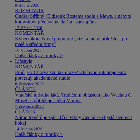
9. dubna 2026
ROZHOVOR
Ondřej Stříbný (Eldison): Rosteme spolu s Mews, a nabyté
know-how předáváme dalším start-upům
12. března 2026
KOMENTÁŘ
Kyberzákon: Nové povinnosti, rizika, nebo příležitost pro
malé a střední firmy?
16. dubna 2025
Další články z rubriky >
Lifestyle
KOMENTÁŘ
Proč je v Chorvatsku tak draze? Klíčovou roli hraje euro,
potvrzují akademické studie
8. července 2026
ČLÁNEK
Vinařská turistika láká. Tradičním oblastem jako Wachau či
Mosel se přibližuje i Jižní Morava
7. července 2026
ČLÁNEK
Národ trenérů je zpět. Tři čtvrtiny Čechů se chystá sledovat
hokej
14. května 2026
Další články z rubriky >