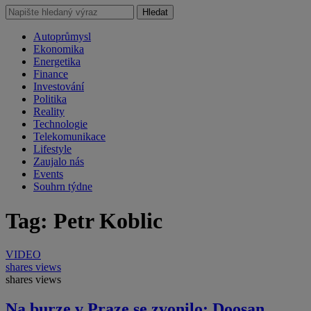
Hledat
Autoprůmysl
Ekonomika
Energetika
Finance
Investování
Politika
Reality
Technologie
Telekomunikace
Lifestyle
Zaujalo nás
Events
Souhrn týdne
Tag: Petr Koblic
VIDEO
shares
views
shares
views
Na burze v Praze se zvonilo: Doosan