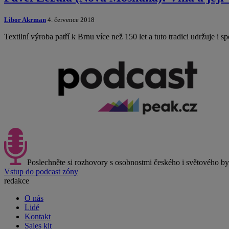
Libor Akrman
4. července 2018
Textilní výroba patří k Brnu více než 150 let a tuto tradici udržuje i
Poslechněte si rozhovory s osobnostmi českého i světového b
Vstup do podcast zóny
redakce
O nás
Lidé
Kontakt
Sales kit