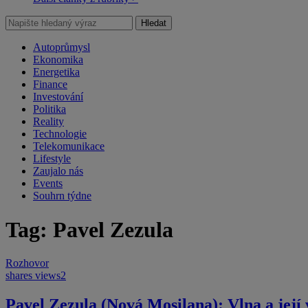
Hledat
Autoprůmysl
Ekonomika
Energetika
Finance
Investování
Politika
Reality
Technologie
Telekomunikace
Lifestyle
Zaujalo nás
Events
Souhrn týdne
Tag: Pavel Zezula
Rozhovor
shares
views
2
Pavel Zezula (Nová Mosilana): Vlna a její v