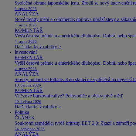
Společná obrana japonského jenu. Zrodil se nový intervenční r
6. srpna 2026
ANALÝZA
Nové trendy mění e-commerce: doprava poráží slevy a zákazníc
5. srpna 2026
KOMENTÁŘ
Vyšší časová prémie u amerického dluhopisu. Dobrá, nebo špat
4. srpna 2026
Další články z rubriky >
Investování
KOMENTÁŘ
Vyšší časová prémie u amerického dluhopisu. Dobrá, nebo špat
4. srpna 2026
ANALÝZA
Stovky miliard ve fotbale. Kdo skutečně vydělává na největší 
10. června 2026
KOMENTÁŘ
Vítězové burzovní rallye? Polovodiče a překvapivě měď
20. května 2026
Další články z rubriky >
Politika
ČLÁNEK
Soukromí zemědělci tvrdě kritizují EET 2.0: Zkazí a zamoří po
24. července 2026
ANALÝZA