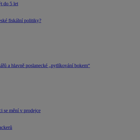
 do 5 let
ké fiskální politiky?
kářů a hlavně poslanecké „pytlíkování bokem“
i se mění v prodejce
hackerů