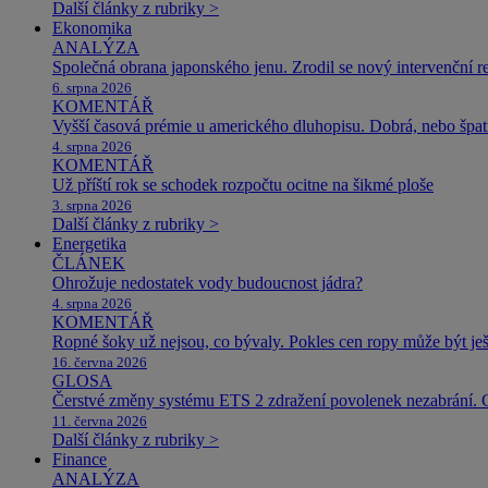
Další články z rubriky >
Ekonomika
ANALÝZA
Společná obrana japonského jenu. Zrodil se nový intervenční r
6. srpna 2026
KOMENTÁŘ
Vyšší časová prémie u amerického dluhopisu. Dobrá, nebo špat
4. srpna 2026
KOMENTÁŘ
Už příští rok se schodek rozpočtu ocitne na šikmé ploše
3. srpna 2026
Další články z rubriky >
Energetika
ČLÁNEK
Ohrožuje nedostatek vody budoucnost jádra?
4. srpna 2026
KOMENTÁŘ
Ropné šoky už nejsou, co bývaly. Pokles cen ropy může být ješ
16. června 2026
GLOSA
Čerstvé změny systému ETS 2 zdražení povolenek nezabrání. 
11. června 2026
Další články z rubriky >
Finance
ANALÝZA