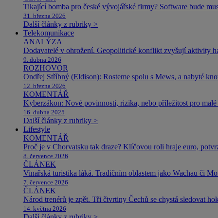
Tikající bomba pro české vývojářské firmy? Software bude m
31. března 2026
Další články z rubriky >
Telekomunikace
ANALÝZA
Dodavatelé v ohrožení. Geopolitické konflikt zvyšují aktivity 
9. dubna 2026
ROZHOVOR
Ondřej Stříbný (Eldison): Rosteme spolu s Mews, a nabyté k
12. března 2026
KOMENTÁŘ
Kyberzákon: Nové povinnosti, rizika, nebo příležitost pro malé 
16. dubna 2025
Další články z rubriky >
Lifestyle
KOMENTÁŘ
Proč je v Chorvatsku tak draze? Klíčovou roli hraje euro, potv
8. července 2026
ČLÁNEK
Vinařská turistika láká. Tradičním oblastem jako Wachau či Mose
7. července 2026
ČLÁNEK
Národ trenérů je zpět. Tři čtvrtiny Čechů se chystá sledovat ho
14. května 2026
Další články z rubriky >