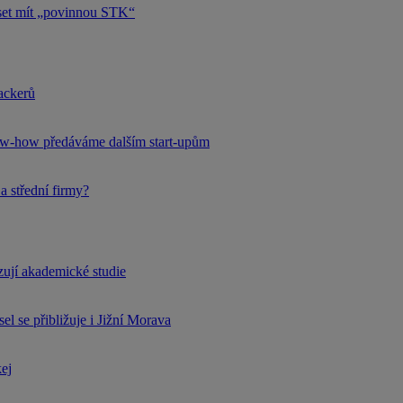
uset mít „povinnou STK“
hackerů
now-how předáváme dalším start-upům
a střední firmy?
rzují akademické studie
l se přibližuje i Jižní Morava
kej