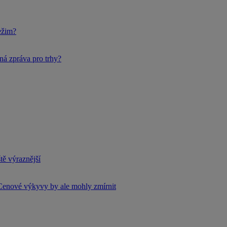
ežim?
ná zpráva pro trhy?
tě výraznější
Cenové výkyvy by ale mohly zmírnit