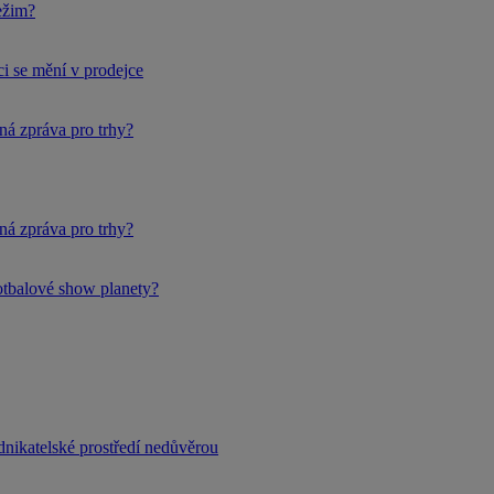
ežim?
i se mění v prodejce
ná zpráva pro trhy?
ná zpráva pro trhy?
fotbalové show planety?
dnikatelské prostředí nedůvěrou