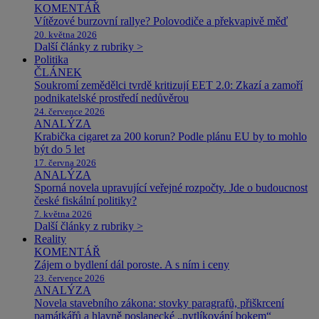
KOMENTÁŘ
Vítězové burzovní rallye? Polovodiče a překvapivě měď
20. května 2026
Další články z rubriky >
Politika
ČLÁNEK
Soukromí zemědělci tvrdě kritizují EET 2.0: Zkazí a zamoří
podnikatelské prostředí nedůvěrou
24. července 2026
ANALÝZA
Krabička cigaret za 200 korun? Podle plánu EU by to mohlo
být do 5 let
17. června 2026
ANALÝZA
Sporná novela upravující veřejné rozpočty. Jde o budoucnost
české fiskální politiky?
7. května 2026
Další články z rubriky >
Reality
KOMENTÁŘ
Zájem o bydlení dál poroste. A s ním i ceny
23. července 2026
ANALÝZA
Novela stavebního zákona: stovky paragrafů, přiškrcení
památkářů a hlavně poslanecké „pytlíkování bokem“