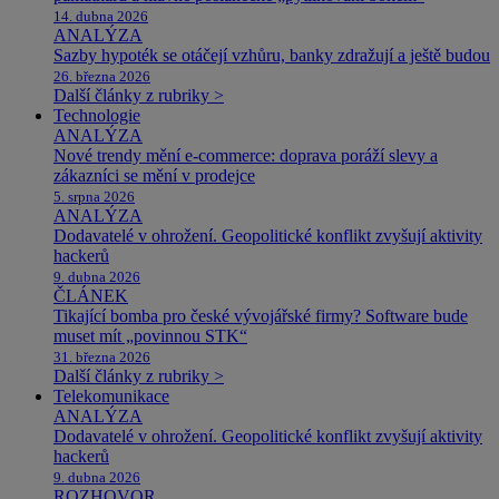
14. dubna 2026
ANALÝZA
Sazby hypoték se otáčejí vzhůru, banky zdražují a ještě budou
26. března 2026
Další články z rubriky >
Technologie
ANALÝZA
Nové trendy mění e-commerce: doprava poráží slevy a
zákazníci se mění v prodejce
5. srpna 2026
ANALÝZA
Dodavatelé v ohrožení. Geopolitické konflikt zvyšují aktivity
hackerů
9. dubna 2026
ČLÁNEK
Tikající bomba pro české vývojářské firmy? Software bude
muset mít „povinnou STK“
31. března 2026
Další články z rubriky >
Telekomunikace
ANALÝZA
Dodavatelé v ohrožení. Geopolitické konflikt zvyšují aktivity
hackerů
9. dubna 2026
ROZHOVOR