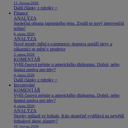
11. června 2026
Další články z rubriky >
Finance
ANALÝZA
Společná obrana japonského jenu. Zrodil se nový intervenční
režim?
6. srpna 2026
ANALÝZA
Nové trendy mění e-commerce: doprava poráží slevy a
zákazníci se mění v prodejce
5. srpna 2026
KOMENTÁŘ
Vyšší časová prémie u amerického dluhopisu. Dobrá, nebo
špatná zpráva pro trhy?
4. srpna 2026
Další články z rubriky >
Investování
KOMENTÁŘ
Vyšší časová prémie u amerického dluhopisu. Dobrá, nebo
špatná zpráva pro trhy?
4. srpna 2026
ANALÝZA
Stovky miliard ve fotbale. Kdo skutečně vydělává na největší
fotbalové show planety?
10. června 2026