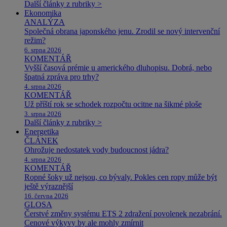
Další články z rubriky >
Ekonomika
ANALÝZA
Společná obrana japonského jenu. Zrodil se nový intervenční
režim?
6. srpna 2026
KOMENTÁŘ
Vyšší časová prémie u amerického dluhopisu. Dobrá, nebo
špatná zpráva pro trhy?
4. srpna 2026
KOMENTÁŘ
Už příští rok se schodek rozpočtu ocitne na šikmé ploše
3. srpna 2026
Další články z rubriky >
Energetika
ČLÁNEK
Ohrožuje nedostatek vody budoucnost jádra?
4. srpna 2026
KOMENTÁŘ
Ropné šoky už nejsou, co bývaly. Pokles cen ropy může být
ještě výraznější
16. června 2026
GLOSA
Čerstvé změny systému ETS 2 zdražení povolenek nezabrání.
Cenové výkyvy by ale mohly zmírnit