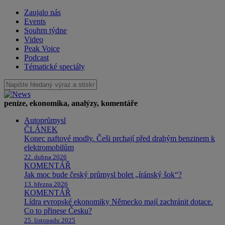
Zaujalo nás
Events
Souhrn týdne
Video
Peak Voice
Podcast
Tématické speciály
peníze, ekonomika, analýzy, komentáře
Autoprůmysl
ČLÁNEK
Konec naftové modly. Češi prchají před drahým benzinem k
elektromobilům
22. dubna 2026
KOMENTÁŘ
Jak moc bude český průmysl bolet „íránský šok“?
13. března 2026
KOMENTÁŘ
Lídra evropské ekonomiky Německo mají zachránit dotace.
Co to přinese Česku?
25. listopadu 2025