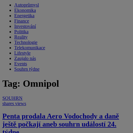
Autoprůmysl
Ekonomika
Energetika
Finance
Investování
Politika
Reality
Technologie
Telekomunikace
Lifestyle
Zaujalo nás
Events
Souhrn týdne
Tag: Omnipol
SOUHRN
shares
views
Penta prodala Aero Vodochody a daně
ještě počkají aneb souhrn událostí 24.
týdne