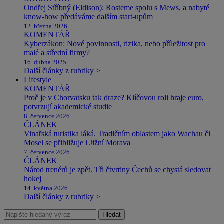
Ondřej Stříbný (Eldison): Rosteme spolu s Mews, a nabyté
know-how předáváme dalším start-upům
12. března 2026
KOMENTÁŘ
Kyberzákon: Nové povinnosti, rizika, nebo příležitost pro
malé a střední firmy?
16. dubna 2025
Další články z rubriky >
Lifestyle
KOMENTÁŘ
Proč je v Chorvatsku tak draze? Klíčovou roli hraje euro,
potvrzují akademické studie
8. července 2026
ČLÁNEK
Vinařská turistika láká. Tradičním oblastem jako Wachau či
Mosel se přibližuje i Jižní Morava
7. července 2026
ČLÁNEK
Národ trenérů je zpět. Tři čtvrtiny Čechů se chystá sledovat
hokej
14. května 2026
Další články z rubriky >
Hledat