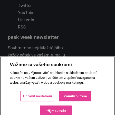
Twitter
YouTube
LinkedIn
RSS
peak week newsletter
Souhrn toho nejdůležitějšího
každý pátek ve vašem e-mailu.
Vážíme si vašeho soukromí
Přihlásit odběr
Kliknutím na „Příjmout vše“ souhlasíte s ukládáním souborů
cookie na vašem zařízení za účelem zlepšení navigace na
webu, analýzy využití webu a podpory marketingu.
© 2017 PEAK NEWS MEDIA, s.r.o.
Jakékoliv užití obsahu včetně
Upravit nastavení
Zamítnout vše
převzetí, šíření či dalšího zpřístupňování článků a fotografií je bez
písemného souhlasu PEAK NEWS MEDIA, s.r.o. zakázáno.
Příjmout vše