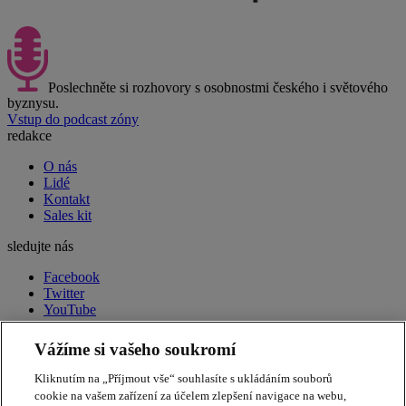
Poslechněte si rozhovory s osobnostmi českého i světového
byznysu.
Vstup do podcast zóny
redakce
O nás
Lidé
Kontakt
Sales kit
sledujte nás
Facebook
Twitter
YouTube
LinkedIn
RSS
Vážíme si vašeho soukromí
peak week newsletter
Souhrn toho nejdůležitějšího
Kliknutím na „Příjmout vše“ souhlasíte s ukládáním souborů
každý pátek ve vašem e-mailu.
Přihlásit odběr
cookie na vašem zařízení za účelem zlepšení navigace na webu,
Apple