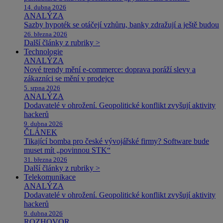
14. dubna 2026
ANALÝZA
Sazby hypoték se otáčejí vzhůru, banky zdražují a ještě budou
26. března 2026
Další články z rubriky >
Technologie
ANALÝZA
Nové trendy mění e-commerce: doprava poráží slevy a
zákazníci se mění v prodejce
5. srpna 2026
ANALÝZA
Dodavatelé v ohrožení. Geopolitické konflikt zvyšují aktivity
hackerů
9. dubna 2026
ČLÁNEK
Tikající bomba pro české vývojářské firmy? Software bude
muset mít „povinnou STK“
31. března 2026
Další články z rubriky >
Telekomunikace
ANALÝZA
Dodavatelé v ohrožení. Geopolitické konflikt zvyšují aktivity
hackerů
9. dubna 2026
ROZHOVOR