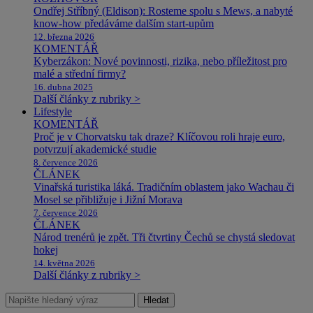
Ondřej Stříbný (Eldison): Rosteme spolu s Mews, a nabyté
know-how předáváme dalším start-upům
12. března 2026
KOMENTÁŘ
Kyberzákon: Nové povinnosti, rizika, nebo příležitost pro
malé a střední firmy?
16. dubna 2025
Další články z rubriky >
Lifestyle
KOMENTÁŘ
Proč je v Chorvatsku tak draze? Klíčovou roli hraje euro,
potvrzují akademické studie
8. července 2026
ČLÁNEK
Vinařská turistika láká. Tradičním oblastem jako Wachau či
Mosel se přibližuje i Jižní Morava
7. července 2026
ČLÁNEK
Národ trenérů je zpět. Tři čtvrtiny Čechů se chystá sledovat
hokej
14. května 2026
Další články z rubriky >
Hledat