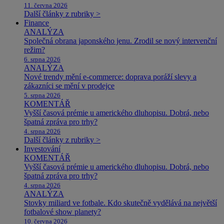
11. června 2026
Další články z rubriky >
Finance
ANALÝZA
Společná obrana japonského jenu. Zrodil se nový intervenční
režim?
6. srpna 2026
ANALÝZA
Nové trendy mění e-commerce: doprava poráží slevy a
zákazníci se mění v prodejce
5. srpna 2026
KOMENTÁŘ
Vyšší časová prémie u amerického dluhopisu. Dobrá, nebo
špatná zpráva pro trhy?
4. srpna 2026
Další články z rubriky >
Investování
KOMENTÁŘ
Vyšší časová prémie u amerického dluhopisu. Dobrá, nebo
špatná zpráva pro trhy?
4. srpna 2026
ANALÝZA
Stovky miliard ve fotbale. Kdo skutečně vydělává na největší
fotbalové show planety?
10. června 2026