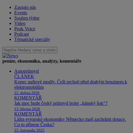
Zaujalo nás
Events
Souhrn týdne
Video
Peak Voice
Podcast
Tématické speciály
peníze, ekonomika, analýzy, komentáře
Autoprůmysl
ČLÁNEK
Konec naftové modly. Češi prchají před drahým benzinem k
elektromobilům
22. dubna 2026
KOMENTÁŘ
Jak moc bude český průmysl bolet „íránský šok“?
13. března 2026
KOMENTÁŘ
Lídra evropské ekonomiky Německo mají zachránit dotace.
Co to přinese Česku?
25. listopadu 2025