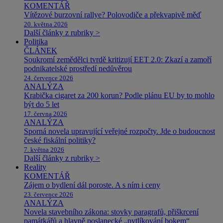
KOMENTÁŘ
Vítězové burzovní rallye? Polovodiče a překvapivě měď
20. května 2026
Další články z rubriky >
Politika
ČLÁNEK
Soukromí zemědělci tvrdě kritizují EET 2.0: Zkazí a zamoří
podnikatelské prostředí nedůvěrou
24. července 2026
ANALÝZA
Krabička cigaret za 200 korun? Podle plánu EU by to mohlo
být do 5 let
17. června 2026
ANALÝZA
Sporná novela upravující veřejné rozpočty. Jde o budoucnost
české fiskální politiky?
7. května 2026
Další články z rubriky >
Reality
KOMENTÁŘ
Zájem o bydlení dál poroste. A s ním i ceny
23. července 2026
ANALÝZA
Novela stavebního zákona: stovky paragrafů, přiškrcení
památkářů a hlavně poslanecké „pytlíkování bokem“