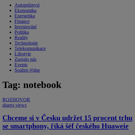
Autoprůmysl
Ekonomika
Energetika
Finance
Investování
Politika
Reality
Technologie
Telekomunikace
Lifestyle
Zaujalo nás
Events
Souhrn týdne
Tag: notebook
ROZHOVOR
shares
views
Chceme si v Česku udržet 15 procent trhu
se smartphony, říká šéf českého Huaweie