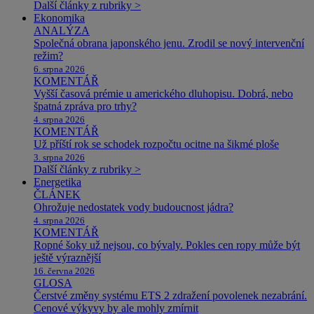
Další články z rubriky >
Ekonomika
ANALÝZA
Společná obrana japonského jenu. Zrodil se nový intervenční
režim?
6. srpna 2026
KOMENTÁŘ
Vyšší časová prémie u amerického dluhopisu. Dobrá, nebo
špatná zpráva pro trhy?
4. srpna 2026
KOMENTÁŘ
Už příští rok se schodek rozpočtu ocitne na šikmé ploše
3. srpna 2026
Další články z rubriky >
Energetika
ČLÁNEK
Ohrožuje nedostatek vody budoucnost jádra?
4. srpna 2026
KOMENTÁŘ
Ropné šoky už nejsou, co bývaly. Pokles cen ropy může být
ještě výraznější
16. června 2026
GLOSA
Čerstvé změny systému ETS 2 zdražení povolenek nezabrání.
Cenové výkyvy by ale mohly zmírnit