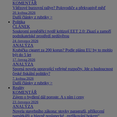
KOMENTÁŘ
Vítězové burzovní rallye? Polovodiče a překvapivě měď
20. května 2026
Další články z rubriky >
Politika
ČLÁNEK
Soukromí zemědělci tvrdě kritizují EET 2.0: Zkazí a zamoří
podnikatelské prostředí nedůvěrou
24. července 2026
ANALÝZA
Krabička cigaret za 200 korun? Podle plánu EU by to mohlo
být do 5 let
17. června 2026
ANALÝZA
Sporná novela upravující veřejné rozpočty. Jde o budoucnost
české fiskální politiky?
7. května 2026
Další články z rubriky >
Reality
KOMENTÁŘ
Zájem o bydlení dál poroste. A s ním i ceny
23. července 2026
ANALÝZA
Novela stavebního zákona: stovky paragrafů, přiškrcení
památkářů a hlavně poslanecké „pytlíkování bokem“