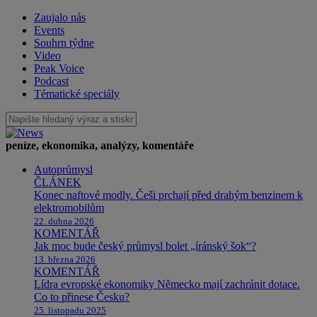
Zaujalo nás
Events
Souhrn týdne
Video
Peak Voice
Podcast
Tématické speciály
peníze, ekonomika, analýzy, komentáře
Autoprůmysl
ČLÁNEK
Konec naftové modly. Češi prchají před drahým benzinem k
elektromobilům
22. dubna 2026
KOMENTÁŘ
Jak moc bude český průmysl bolet „íránský šok“?
13. března 2026
KOMENTÁŘ
Lídra evropské ekonomiky Německo mají zachránit dotace.
Co to přinese Česku?
25. listopadu 2025