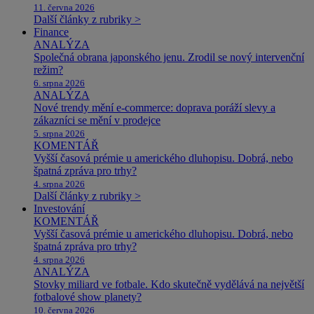
11. června 2026
Další články z rubriky >
Finance
ANALÝZA
Společná obrana japonského jenu. Zrodil se nový intervenční
režim?
6. srpna 2026
ANALÝZA
Nové trendy mění e-commerce: doprava poráží slevy a
zákazníci se mění v prodejce
5. srpna 2026
KOMENTÁŘ
Vyšší časová prémie u amerického dluhopisu. Dobrá, nebo
špatná zpráva pro trhy?
4. srpna 2026
Další články z rubriky >
Investování
KOMENTÁŘ
Vyšší časová prémie u amerického dluhopisu. Dobrá, nebo
špatná zpráva pro trhy?
4. srpna 2026
ANALÝZA
Stovky miliard ve fotbale. Kdo skutečně vydělává na největší
fotbalové show planety?
10. června 2026