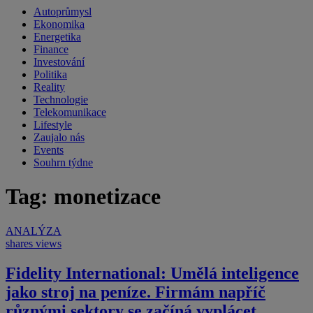
Autoprůmysl
Ekonomika
Energetika
Finance
Investování
Politika
Reality
Technologie
Telekomunikace
Lifestyle
Zaujalo nás
Events
Souhrn týdne
Tag: monetizace
ANALÝZA
shares
views
Fidelity International: Umělá inteligence
jako stroj na peníze. Firmám napříč
různými sektory se začíná vyplácet