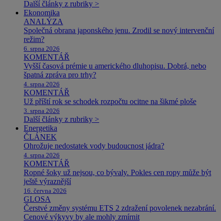
Další články z rubriky >
Ekonomika
ANALÝZA
Společná obrana japonského jenu. Zrodil se nový intervenční
režim?
6. srpna 2026
KOMENTÁŘ
Vyšší časová prémie u amerického dluhopisu. Dobrá, nebo
špatná zpráva pro trhy?
4. srpna 2026
KOMENTÁŘ
Už příští rok se schodek rozpočtu ocitne na šikmé ploše
3. srpna 2026
Další články z rubriky >
Energetika
ČLÁNEK
Ohrožuje nedostatek vody budoucnost jádra?
4. srpna 2026
KOMENTÁŘ
Ropné šoky už nejsou, co bývaly. Pokles cen ropy může být
ještě výraznější
16. června 2026
GLOSA
Čerstvé změny systému ETS 2 zdražení povolenek nezabrání.
Cenové výkyvy by ale mohly zmírnit