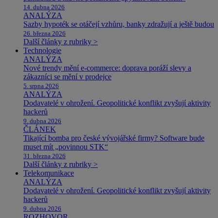
14. dubna 2026
ANALÝZA
Sazby hypoték se otáčejí vzhůru, banky zdražují a ještě budou
26. března 2026
Další články z rubriky >
Technologie
ANALÝZA
Nové trendy mění e-commerce: doprava poráží slevy a
zákazníci se mění v prodejce
5. srpna 2026
ANALÝZA
Dodavatelé v ohrožení. Geopolitické konflikt zvyšují aktivity
hackerů
9. dubna 2026
ČLÁNEK
Tikající bomba pro české vývojářské firmy? Software bude
muset mít „povinnou STK“
31. března 2026
Další články z rubriky >
Telekomunikace
ANALÝZA
Dodavatelé v ohrožení. Geopolitické konflikt zvyšují aktivity
hackerů
9. dubna 2026
ROZHOVOR