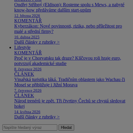
Ondřej Stříbný (Eldison): Rosteme spolu s Mews, a nabyté
know-how předáváme dalším start-upům
12. března 2026
KOMENTÁŘ
Kyberzákon: Nové povinnosti, rizika, nebo příležitost pro
malé a střední firmy?
16. dubna 2025
Další články z rubriky >
Lifestyle
KOMENTÁŘ
Proč je v Chorvatsku tak draze? Klíčovou roli hraje euro,
potvrzují akademické studie
8. července 2026
ČLÁNEK
Vinařská turistika láká. Tradičním oblastem jako Wachau či
Mosel se přibližuje i Jižní Morava
7. července 2026
ČLÁNEK
Národ trenérů je zpět. Tři čtvrtiny Čechů se chystá sledovat
hokej
14. května 2026
Další články z rubriky >
Hledat