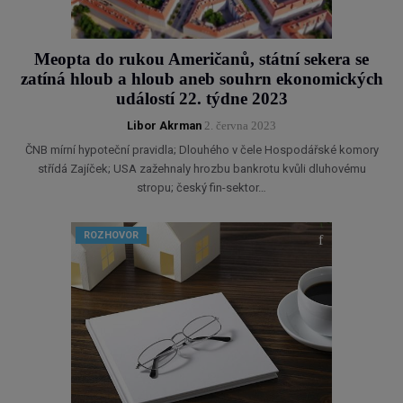
Meopta do rukou Američanů, státní sekera se
zatíná hloub a hloub aneb souhrn ekonomických
událostí 22. týdne 2023
Libor Akrman
2. června 2023
ČNB mírní hypoteční pravidla; Dlouhého v čele Hospodářské komory
střídá Zajíček; USA zažehnaly hrozbu bankrotu kvůli dluhovému
stropu; český fin-sektor…
ROZHOVOR