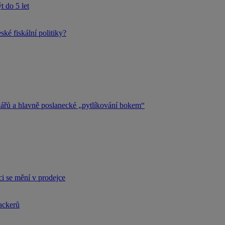
 do 5 let
ké fiskální politiky?
kářů a hlavně poslanecké „pytlíkování bokem“
i se mění v prodejce
hackerů