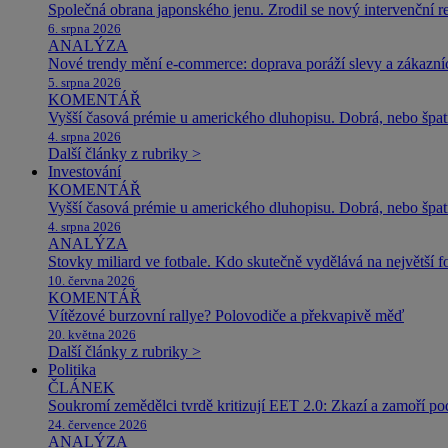
Společná obrana japonského jenu. Zrodil se nový intervenční r
6. srpna 2026
ANALÝZA
Nové trendy mění e-commerce: doprava poráží slevy a zákazníc
5. srpna 2026
KOMENTÁŘ
Vyšší časová prémie u amerického dluhopisu. Dobrá, nebo špat
4. srpna 2026
Další články z rubriky >
Investování
KOMENTÁŘ
Vyšší časová prémie u amerického dluhopisu. Dobrá, nebo špat
4. srpna 2026
ANALÝZA
Stovky miliard ve fotbale. Kdo skutečně vydělává na největší 
10. června 2026
KOMENTÁŘ
Vítězové burzovní rallye? Polovodiče a překvapivě měď
20. května 2026
Další články z rubriky >
Politika
ČLÁNEK
Soukromí zemědělci tvrdě kritizují EET 2.0: Zkazí a zamoří po
24. července 2026
ANALÝZA