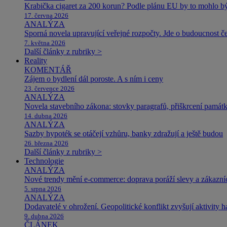
Krabička cigaret za 200 korun? Podle plánu EU by to mohlo být
17. června 2026
ANALÝZA
Sporná novela upravující veřejné rozpočty. Jde o budoucnost čes
7. května 2026
Další články z rubriky >
Reality
KOMENTÁŘ
Zájem o bydlení dál poroste. A s ním i ceny
23. července 2026
ANALÝZA
Novela stavebního zákona: stovky paragrafů, přiškrcení památ
14. dubna 2026
ANALÝZA
Sazby hypoték se otáčejí vzhůru, banky zdražují a ještě budou
26. března 2026
Další články z rubriky >
Technologie
ANALÝZA
Nové trendy mění e-commerce: doprava poráží slevy a zákazníc
5. srpna 2026
ANALÝZA
Dodavatelé v ohrožení. Geopolitické konflikt zvyšují aktivity 
9. dubna 2026
ČLÁNEK