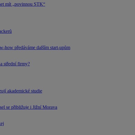
uset mít „povinnou STK“
hackerů
now-how předáváme dalším start-upům
a střední firmy?
rzují akademické studie
l se přibližuje i Jižní Morava
kej