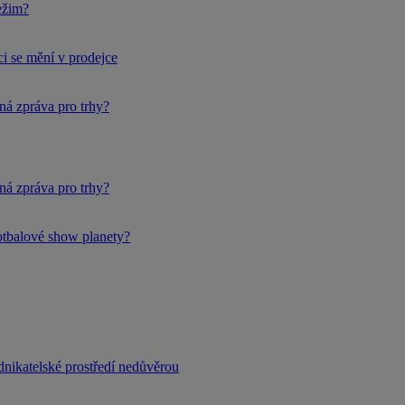
ežim?
i se mění v prodejce
ná zpráva pro trhy?
ná zpráva pro trhy?
fotbalové show planety?
dnikatelské prostředí nedůvěrou