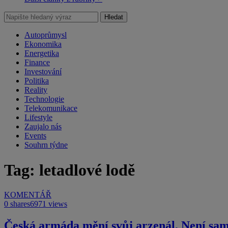
Hledat
Autoprůmysl
Ekonomika
Energetika
Finance
Investování
Politika
Reality
Technologie
Telekomunikace
Lifestyle
Zaujalo nás
Events
Souhrn týdne
Tag: letadlové lodě
KOMENTÁŘ
0 shares
6971 views
Česká armáda mění svůj arzenál. Není sama