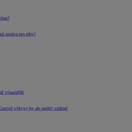
ežim?
ná zpráva pro trhy?
tě výraznější
Cenové výkyvy by ale mohly zmírnit