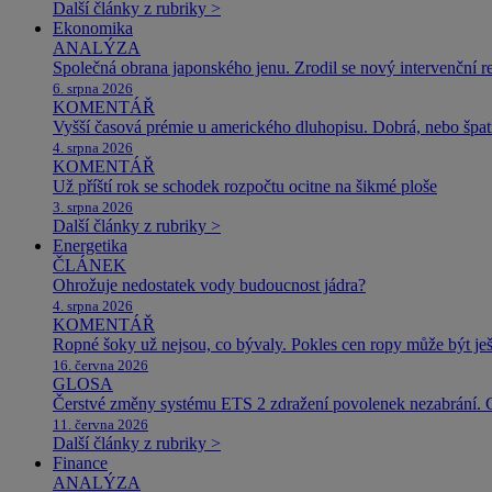
Další články z rubriky >
Ekonomika
ANALÝZA
Společná obrana japonského jenu. Zrodil se nový intervenční r
6. srpna 2026
KOMENTÁŘ
Vyšší časová prémie u amerického dluhopisu. Dobrá, nebo špat
4. srpna 2026
KOMENTÁŘ
Už příští rok se schodek rozpočtu ocitne na šikmé ploše
3. srpna 2026
Další články z rubriky >
Energetika
ČLÁNEK
Ohrožuje nedostatek vody budoucnost jádra?
4. srpna 2026
KOMENTÁŘ
Ropné šoky už nejsou, co bývaly. Pokles cen ropy může být ješ
16. června 2026
GLOSA
Čerstvé změny systému ETS 2 zdražení povolenek nezabrání. 
11. června 2026
Další články z rubriky >
Finance
ANALÝZA