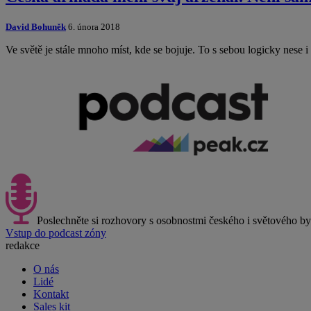
David Bohuněk
6. února 2018
Ve světě je stále mnoho míst, kde se bojuje. To s sebou logicky nese 
Poslechněte si rozhovory s osobnostmi českého i světového b
Vstup do podcast zóny
redakce
O nás
Lidé
Kontakt
Sales kit