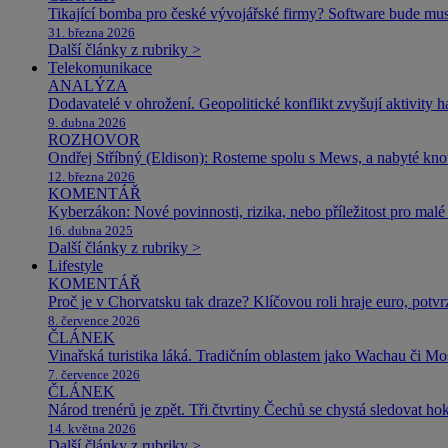
Tikající bomba pro české vývojářské firmy? Software bude m
31. března 2026
Další články z rubriky >
Telekomunikace
ANALÝZA
Dodavatelé v ohrožení. Geopolitické konflikt zvyšují aktivity 
9. dubna 2026
ROZHOVOR
Ondřej Stříbný (Eldison): Rosteme spolu s Mews, a nabyté k
12. března 2026
KOMENTÁŘ
Kyberzákon: Nové povinnosti, rizika, nebo příležitost pro malé 
16. dubna 2025
Další články z rubriky >
Lifestyle
KOMENTÁŘ
Proč je v Chorvatsku tak draze? Klíčovou roli hraje euro, potv
8. července 2026
ČLÁNEK
Vinařská turistika láká. Tradičním oblastem jako Wachau či Mose
7. července 2026
ČLÁNEK
Národ trenérů je zpět. Tři čtvrtiny Čechů se chystá sledovat ho
14. května 2026
Další články z rubriky >