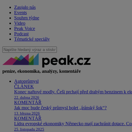
Zaujalo nás
Events
Souhrn týdne
Video
Peak Voice
Podcast
Tématické speciály
peníze, ekonomika, analýzy, komentáře
Autoprůmysl
ČLÁNEK
Konec naftové modly. Češi prchají před drahým benzinem k e
22. dubna 2026
KOMENTÁŘ
Jak moc bude český průmysl bolet „íránský šok“?
13. března 2026
KOMENTÁŘ
Lídra evropské ekonomiky Německo mají zachránit dotace. Co 
25. listopadu 2025