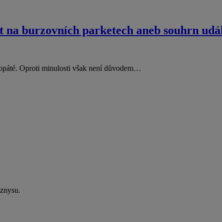
t na burzovních parketech aneb souhrn udál
ž popáté. Oproti minulosti však není důvodem…
yznysu.