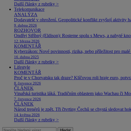
Další články z rubriky >
Telekomunikace
ANALÝZA
Dodavatelé v ohrožení. Geopolitické konflikt zvyšují aktivity 
9. dubna 2026
ROZHOVOR
Ondřej Stříbný (Eldison): Rosteme spolu s Mews, a nabyté k
12. března 2026
KOMENTÁŘ
Kyberzákon: Nové povinnosti, rizika, nebo příležitost pro malé 
16. dubna 2025
Další články z rubriky >
Lifestyle
KOMENTÁŘ
Proč je v Chorvatsku tak draze? Klíčovou roli hraje euro, potv
8. července 2026
ČLÁNEK
Vinařská turistika láká. Tradičním oblastem jako Wachau či Mose
7. července 2026
ČLÁNEK
Národ trenérů je zpět. Tři čtvrtiny Čechů se chystá sledovat ho
14. května 2026
Další články z rubriky >
Hledat