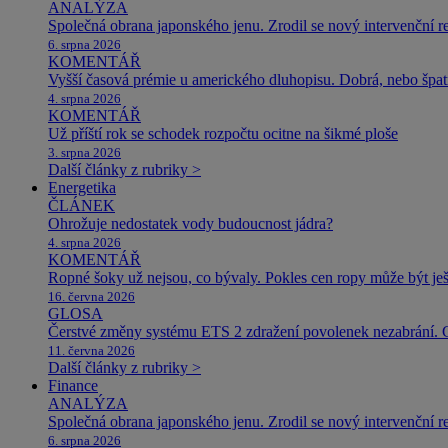
ANALÝZA
Společná obrana japonského jenu. Zrodil se nový intervenční r
6. srpna 2026
KOMENTÁŘ
Vyšší časová prémie u amerického dluhopisu. Dobrá, nebo špat
4. srpna 2026
KOMENTÁŘ
Už příští rok se schodek rozpočtu ocitne na šikmé ploše
3. srpna 2026
Další články z rubriky >
Energetika
ČLÁNEK
Ohrožuje nedostatek vody budoucnost jádra?
4. srpna 2026
KOMENTÁŘ
Ropné šoky už nejsou, co bývaly. Pokles cen ropy může být ješ
16. června 2026
GLOSA
Čerstvé změny systému ETS 2 zdražení povolenek nezabrání. 
11. června 2026
Další články z rubriky >
Finance
ANALÝZA
Společná obrana japonského jenu. Zrodil se nový intervenční r
6. srpna 2026