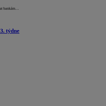
ovat bankám…
 3. týdne