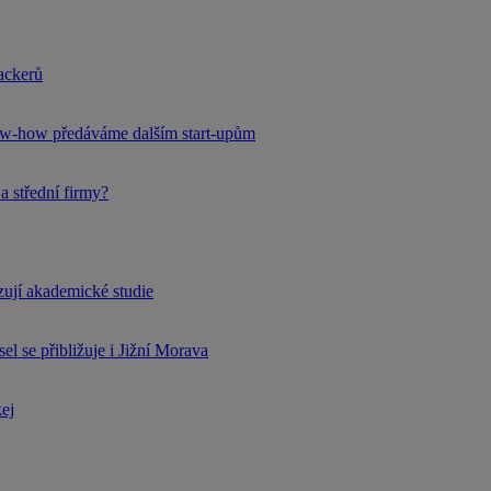
hackerů
now-how předáváme dalším start-upům
a střední firmy?
rzují akademické studie
l se přibližuje i Jižní Morava
kej