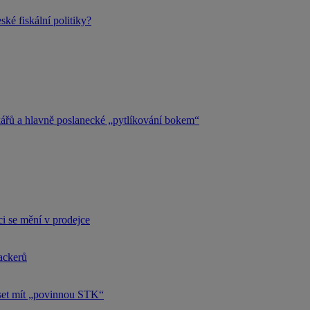
ké fiskální politiky?
kářů a hlavně poslanecké „pytlíkování bokem“
i se mění v prodejce
hackerů
uset mít „povinnou STK“