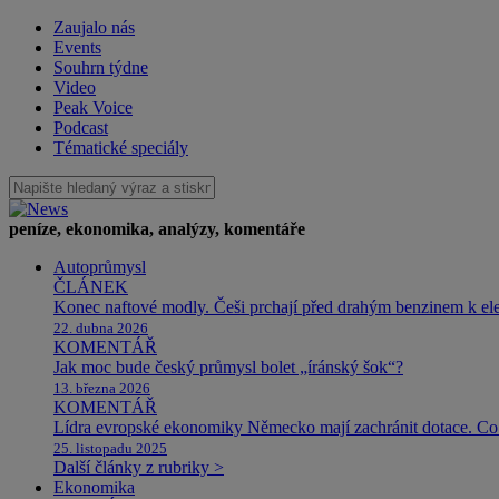
Zaujalo nás
Events
Souhrn týdne
Video
Peak Voice
Podcast
Tématické speciály
peníze, ekonomika, analýzy, komentáře
Autoprůmysl
ČLÁNEK
Konec naftové modly. Češi prchají před drahým benzinem k e
22. dubna 2026
KOMENTÁŘ
Jak moc bude český průmysl bolet „íránský šok“?
13. března 2026
KOMENTÁŘ
Lídra evropské ekonomiky Německo mají zachránit dotace. Co 
25. listopadu 2025
Další články z rubriky >
Ekonomika