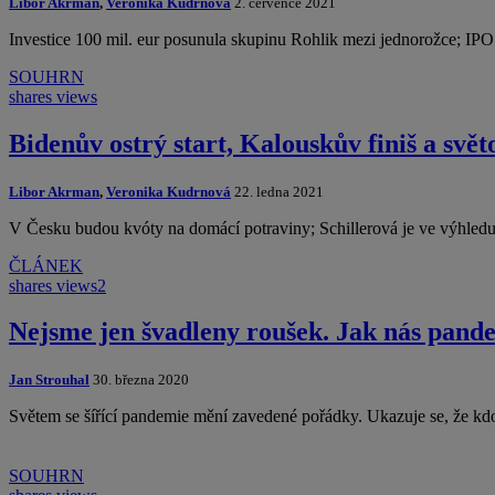
Libor Akrman
,
Veronika Kudrnová
2. července 2021
Investice 100 mil. eur posunula skupinu Rohlik mezi jednorožce; I
SOUHRN
shares
views
Bidenův ostrý start, Kalouskův finiš a svět
Libor Akrman
,
Veronika Kudrnová
22. ledna 2021
V Česku budou kvóty na domácí potraviny; Schillerová je ve výhledu
ČLÁNEK
shares
views
2
Nejsme jen švadleny roušek. Jak nás pande
Jan Strouhal
30. března 2020
Světem se šířící pandemie mění zavedené pořádky. Ukazuje se, že kdo
SOUHRN