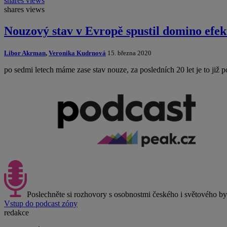
shares
views
shares
views
Nouzový stav v Evropě spustil domino efek
Libor Akrman
,
Veronika Kudrnová
15. března 2020
po sedmi letech máme zase stav nouze, za posledních 20 let je to ji
Poslechněte si rozhovory s osobnostmi českého i světového b
Vstup do podcast zóny
redakce