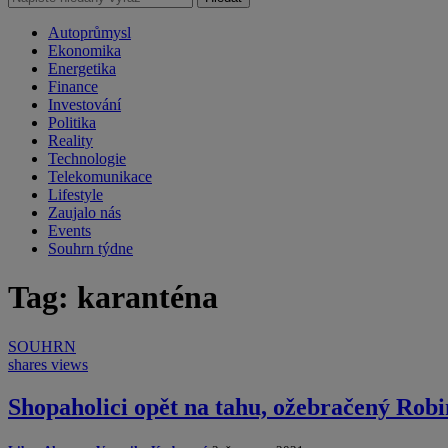
Autoprůmysl
Ekonomika
Energetika
Finance
Investování
Politika
Reality
Technologie
Telekomunikace
Lifestyle
Zaujalo nás
Events
Souhrn týdne
Tag: karanténa
SOUHRN
shares
views
Shopaholici opět na tahu, ožebračený Robi