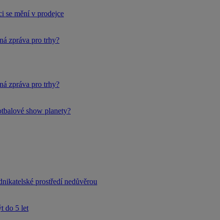
i se mění v prodejce
ná zpráva pro trhy?
ná zpráva pro trhy?
fotbalové show planety?
dnikatelské prostředí nedůvěrou
 do 5 let