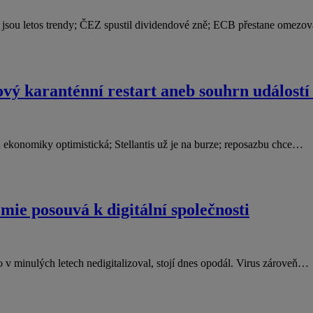
PO jsou letos trendy; ČEZ spustil dividendové zně; ECB přestane omez
ový karanténní restart aneb souhrn událostí
 ekonomiky optimistická; Stellantis už je na burze; reposazbu chce…
mie posouvá k digitální společnosti
 v minulých letech nedigitalizoval, stojí dnes opodál. Virus zároveň…