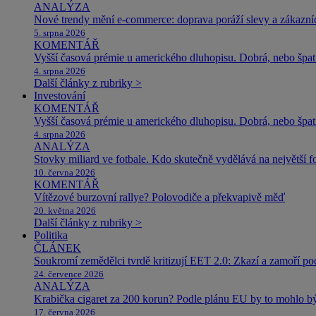
ANALÝZA
Nové trendy mění e-commerce: doprava poráží slevy a zákazníc
5. srpna 2026
KOMENTÁŘ
Vyšší časová prémie u amerického dluhopisu. Dobrá, nebo špat
4. srpna 2026
Další články z rubriky >
Investování
KOMENTÁŘ
Vyšší časová prémie u amerického dluhopisu. Dobrá, nebo špat
4. srpna 2026
ANALÝZA
Stovky miliard ve fotbale. Kdo skutečně vydělává na největší 
10. června 2026
KOMENTÁŘ
Vítězové burzovní rallye? Polovodiče a překvapivě měď
20. května 2026
Další články z rubriky >
Politika
ČLÁNEK
Soukromí zemědělci tvrdě kritizují EET 2.0: Zkazí a zamoří po
24. července 2026
ANALÝZA
Krabička cigaret za 200 korun? Podle plánu EU by to mohlo být
17. června 2026