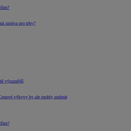
ežim?
ná zpráva pro trhy?
tě výraznější
Cenové výkyvy by ale mohly zmírnit
ežim?