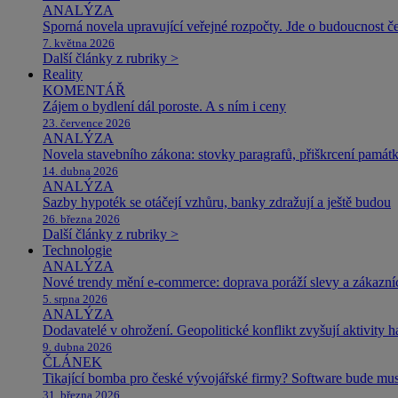
ANALÝZA
Sporná novela upravující veřejné rozpočty. Jde o budoucnost čes
7. května 2026
Další články z rubriky >
Reality
KOMENTÁŘ
Zájem o bydlení dál poroste. A s ním i ceny
23. července 2026
ANALÝZA
Novela stavebního zákona: stovky paragrafů, přiškrcení památ
14. dubna 2026
ANALÝZA
Sazby hypoték se otáčejí vzhůru, banky zdražují a ještě budou
26. března 2026
Další články z rubriky >
Technologie
ANALÝZA
Nové trendy mění e-commerce: doprava poráží slevy a zákazníc
5. srpna 2026
ANALÝZA
Dodavatelé v ohrožení. Geopolitické konflikt zvyšují aktivity 
9. dubna 2026
ČLÁNEK
Tikající bomba pro české vývojářské firmy? Software bude m
31. března 2026