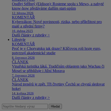
Ondřej Stříbný (Eldison): Rosteme spolu s Mews, a nabyté
know-how předáváme dalším start-upům
12. března 2026
KOMENTÁŘ
Kyberzákon: Nové povinnosti, rizika, nebo příležitost pro
malé a střední firmy?
16. dubna 2025
Další články z rubriky >
Lifestyle
KOMENTÁŘ
Proč je v Chorvatsku tak draze? Klíčovou roli hraje euro,
potvrzují akademické studie
8. července 2026
ČLÁNEK
Vinařská turistika láká. Tradičním oblastem jako Wachau či
Mosel se přibližuje i Jižní Morava
7. července 2026
ČLÁNEK
Národ trenérů je zpět. Tři čtvrtiny Čechů se chystá sledovat
hokej
14. května 2026
Další články z rubriky >
Hledat