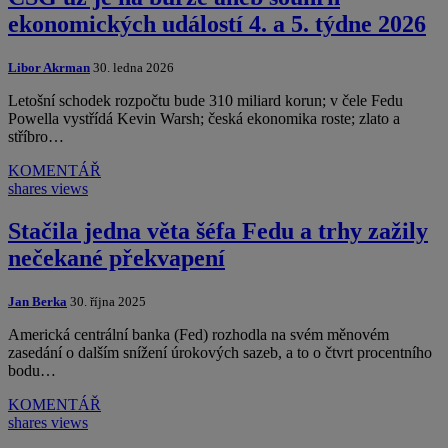
ekonomických událostí 4. a 5. týdne 2026
Libor Akrman
30. ledna 2026
Letošní schodek rozpočtu bude 310 miliard korun; v čele Fedu
Powella vystřídá Kevin Warsh; česká ekonomika roste; zlato a
stříbro…
KOMENTÁŘ
shares
views
Stačila jedna věta šéfa Fedu a trhy zažily
nečekané překvapení
Jan Berka
30. října 2025
Americká centrální banka (Fed) rozhodla na svém měnovém
zasedání o dalším snížení úrokových sazeb, a to o čtvrt procentního
bodu…
KOMENTÁŘ
shares
views