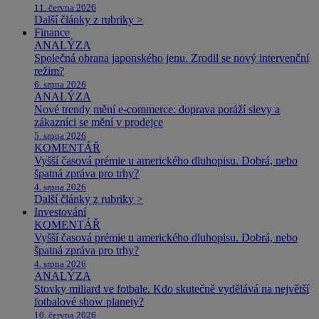
11. června 2026
Další články z rubriky >
Finance
ANALÝZA
Společná obrana japonského jenu. Zrodil se nový intervenční
režim?
6. srpna 2026
ANALÝZA
Nové trendy mění e-commerce: doprava poráží slevy a
zákazníci se mění v prodejce
5. srpna 2026
KOMENTÁŘ
Vyšší časová prémie u amerického dluhopisu. Dobrá, nebo
špatná zpráva pro trhy?
4. srpna 2026
Další články z rubriky >
Investování
KOMENTÁŘ
Vyšší časová prémie u amerického dluhopisu. Dobrá, nebo
špatná zpráva pro trhy?
4. srpna 2026
ANALÝZA
Stovky miliard ve fotbale. Kdo skutečně vydělává na největší
fotbalové show planety?
10. června 2026