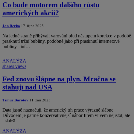
Co bude motorem dalšího růstu
amerických akcií?
Jan Berka
17. října 2025
Na jedné straně přibývají varování před nástupem korekce v podobě
prasknutí tržní bubliny, podobné jako při prasknutí internetové
bubliny. Jiní…
ANALÝZA
shares
views
Fed znovu šlápne na plyn. Mračna se
stahují nad USA
Timur Barotov
11. září 2025
Data jasně naznačují, že americký trh práce výrazně slábne.
Důvodem je patrně konzervativnější nábor firem vlivem nejistot, ale
i slabší…
ANALÝZA