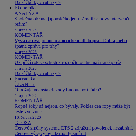
Další články z rubriky >
Ekonomika
ANALÝZA
Společná obrana japonského jenu. Zrodil se nový intervenční
režim?
6. srpna 2026
KOMENTÁŘ
Vyšší časová prémie u amerického dluhopisu. Dobrá, nebo
špatná zpráva pro trhy?
4. srpna 2026
KOMENTÁŘ
Už příští rok se schodek rozpočtu ocitne na šikmé ploše
3. srpna 2026
Další články z rubriky >
Energetika
ČLÁNEK
Ohrožuje nedostatek vody budoucnost jádra?
4. srpna 2026
KOMENTÁŘ
Ropné šoky už nejsou, co bývaly. Pokles cen ropy může být
ještě výraznější
16. června 2026
GLOSA
Čerstvé změny systému ETS 2 zdražení povolenek nezabrání.
Cenové výkyvy by ale mohly zmírnit