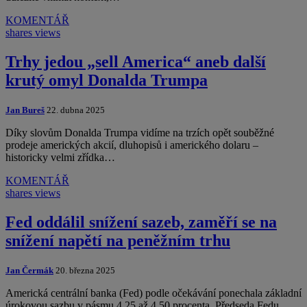
KOMENTÁŘ
shares
views
Trhy jedou „sell America“ aneb další
krutý omyl Donalda Trumpa
Jan Bureš
22. dubna 2025
Díky slovům Donalda Trumpa vidíme na trzích opět souběžné
prodeje amerických akcií, dluhopisů i amerického dolaru –
historicky velmi zřídka…
KOMENTÁŘ
shares
views
Fed oddálil snížení sazeb, zaměří se na
snížení napětí na peněžním trhu
Jan Čermák
20. března 2025
Americká centrální banka (Fed) podle očekávání ponechala základní
úrokovou sazbu v pásmu 4,25 až 4,50 procenta. Předseda Fedu