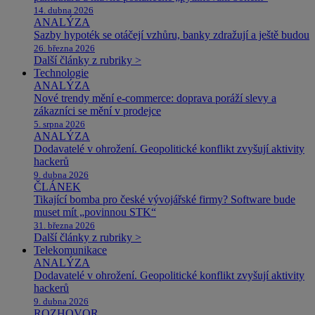
14. dubna 2026
ANALÝZA
Sazby hypoték se otáčejí vzhůru, banky zdražují a ještě budou
26. března 2026
Další články z rubriky >
Technologie
ANALÝZA
Nové trendy mění e-commerce: doprava poráží slevy a
zákazníci se mění v prodejce
5. srpna 2026
ANALÝZA
Dodavatelé v ohrožení. Geopolitické konflikt zvyšují aktivity
hackerů
9. dubna 2026
ČLÁNEK
Tikající bomba pro české vývojářské firmy? Software bude
muset mít „povinnou STK“
31. března 2026
Další články z rubriky >
Telekomunikace
ANALÝZA
Dodavatelé v ohrožení. Geopolitické konflikt zvyšují aktivity
hackerů
9. dubna 2026
ROZHOVOR