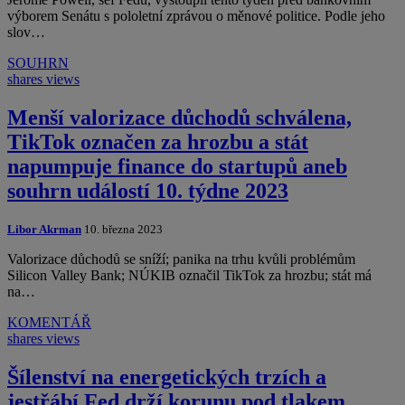
výborem Senátu s pololetní zprávou o měnové politice. Podle jeho
slov…
SOUHRN
shares
views
Menší valorizace důchodů schválena,
TikTok označen za hrozbu a stát
napumpuje finance do startupů aneb
souhrn událostí 10. týdne 2023
Libor Akrman
10. března 2023
Valorizace důchodů se sníží; panika na trhu kvůli problémům
Silicon Valley Bank; NÚKIB označil TikTok za hrozbu; stát má
na…
KOMENTÁŘ
shares
views
Šílenství na energetických trzích a
jestřábí Fed drží korunu pod tlakem