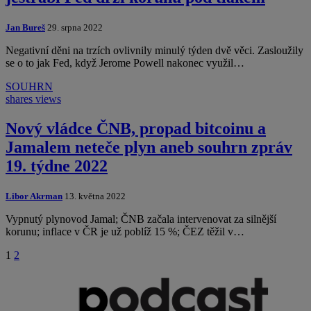
Jan Bureš
29. srpna 2022
Negativní děni na trzích ovlivnily minulý týden dvě věci. Zasloužily
se o to jak Fed, když Jerome Powell nakonec využil…
SOUHRN
shares
views
Nový vládce ČNB, propad bitcoinu a
Jamalem neteče plyn aneb souhrn zpráv
19. týdne 2022
Libor Akrman
13. května 2022
Vypnutý plynovod Jamal; ČNB začala intervenovat za silnější
korunu; inflace v ČR je už poblíž 15 %; ČEZ těžil v…
1
2