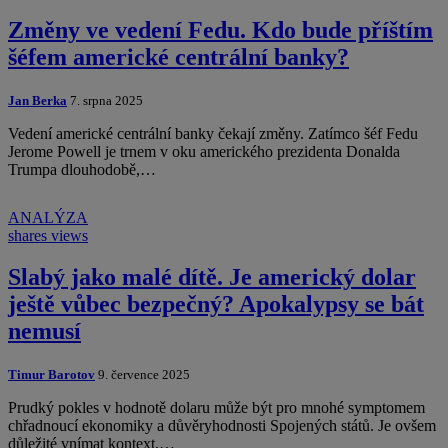
Změny ve vedení Fedu. Kdo bude příštím
šéfem americké centrální banky?
Jan Berka
7. srpna 2025
Vedení americké centrální banky čekají změny. Zatímco šéf Fedu
Jerome Powell je trnem v oku amerického prezidenta Donalda
Trumpa dlouhodobě,…
ANALÝZA
shares
views
Slabý jako malé dítě. Je americký dolar
ještě vůbec bezpečný? Apokalypsy se bát
nemusí
Timur Barotov
9. července 2025
Prudký pokles v hodnotě dolaru může být pro mnohé symptomem
chřadnoucí ekonomiky a důvěryhodnosti Spojených států. Je ovšem
důležité vnímat kontext,…