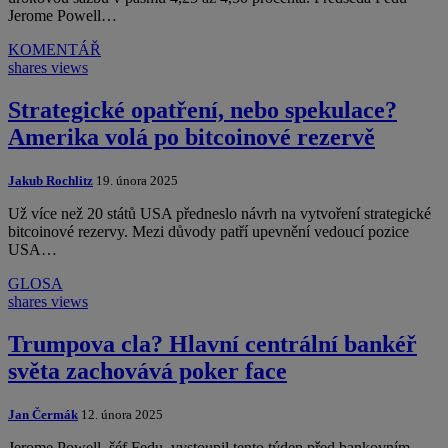
Jerome Powell…
KOMENTÁŘ
shares
views
Strategické opatření, nebo spekulace?
Amerika volá po bitcoinové rezervě
Jakub Rochlitz
19. února 2025
Už více než 20 států USA předneslo návrh na vytvoření strategické
bitcoinové rezervy. Mezi důvody patří upevnění vedoucí pozice
USA…
GLOSA
shares
views
Trumpova cla? Hlavní centrální bankéř
světa zachovává poker face
Jan Čermák
12. února 2025
Jerome Powell, šéf Fedu, vystoupil tento týden před bankovním