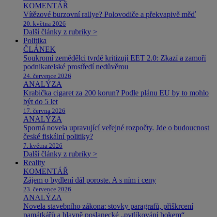
KOMENTÁŘ
Vítězové burzovní rallye? Polovodiče a překvapivě měď
20. května 2026
Další články z rubriky >
Politika
ČLÁNEK
Soukromí zemědělci tvrdě kritizují EET 2.0: Zkazí a zamoří
podnikatelské prostředí nedůvěrou
24. července 2026
ANALÝZA
Krabička cigaret za 200 korun? Podle plánu EU by to mohlo
být do 5 let
17. června 2026
ANALÝZA
Sporná novela upravující veřejné rozpočty. Jde o budoucnost
české fiskální politiky?
7. května 2026
Další články z rubriky >
Reality
KOMENTÁŘ
Zájem o bydlení dál poroste. A s ním i ceny
23. července 2026
ANALÝZA
Novela stavebního zákona: stovky paragrafů, přiškrcení
památkářů a hlavně poslanecké „pytlíkování bokem“