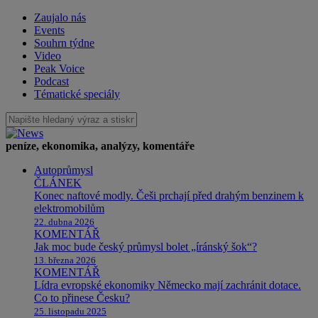
Zaujalo nás
Events
Souhrn týdne
Video
Peak Voice
Podcast
Tématické speciály
peníze, ekonomika, analýzy, komentáře
Autoprůmysl
ČLÁNEK
Konec naftové modly. Češi prchají před drahým benzinem k
elektromobilům
22. dubna 2026
KOMENTÁŘ
Jak moc bude český průmysl bolet „íránský šok“?
13. března 2026
KOMENTÁŘ
Lídra evropské ekonomiky Německo mají zachránit dotace.
Co to přinese Česku?
25. listopadu 2025