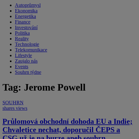
Autoprůmysl
Ekonomika
Energetika
Finance
Investování
Politika
Reality
Technologie
Telekomunikace
Lifestyle
Zaujalo nás
Events
Souhrn týdne
Tag: Jerome Powell
SOUHRN
shares
views
Průlomová obchodní dohoda EU a Indie;
Chvaletice nechat, doporučil ČEPS a
CSG už je na burze aneb souhrn