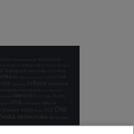
Andrej Babiš
mazon
americká ekonomika
automobilový průmysl
bitcoin
Brexit
dluhopisy
d Trump
ECB
ekonomika
Elon Musk
etika
EU
Fed
Facebook
Evropská unie
euro
inflace
HDP
investice
hypotéky
 energetika
koronavirus
Microsoft
koruna
Německo
Rusko
ropa
tnanost
PPF
USA
válka na
Volkswagen
h práce
ČNB
úrokové sazby
ČEZ
ě
Česko
česká ekonomika
Škoda Auto