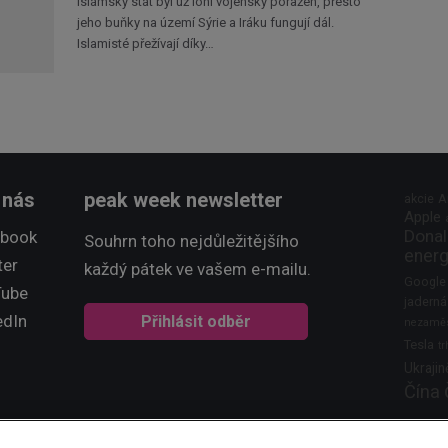
Islámský stát byl už loni vojensky poražen, přesto
jeho buňky na území Sýrie a Iráku fungují dál.
Islamisté přežívají díky…
 nás
peak week newsletter
akcie
A
Apple
Donal
ebook
Souhrn toho nejdůležitějšího
energ
ter
každý pátek ve vašem e-mailu.
Google
Tube
jaderná
edIn
Přihlásit odběr
nezaměs
Tesla
tr
Ukrajin
Čína