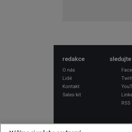
redakce
sledujte
O nás
Fac
Lidé
Twit
Kontakt
You
Sales kit
Link
RSS