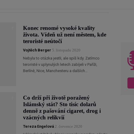
Konec renomé vysoké kvality
života. Vídeň už není městem, kde
teroristé neútočí
Vojtěch Berger
5. listopadu 2020
Nebyla to otázka jestli, ale spíš kdy. Zatímco
teroristé v uplynulých letech zabíjeli v Paříži,
Berlíně, Nice, Manchesteru a dalších…
Co drží při životě poražený
Islámský stát? Sto tisíc dolarů
denně z pašování cigaret, drog i
vzácných relikvií
Tereza Engelová
2. července 2020