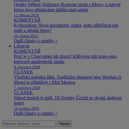
Ondřej Stříbný (Eldison): Rosteme spolu s Mews, a nabyté
know-how předáváme dalším start-upům
12. března 2026
KOMENTÁŘ
Kyberzákon: Nové povinnosti, rizika, nebo příležitost pro
malé a střední firmy?
16. dubna 2025
Další články z rubriky >
Lifestyle
KOMENTÁŘ
Proč je v Chorvatsku tak draze? Klíčovou roli hraje euro,
potvrzují akademické studie
8. července 2026
ČLÁNEK
Vinařská turistika láká. Tradičním oblastem jako Wachau či
Mosel se přibližuje i Jižní Morava
7. července 2026
ČLÁNEK
Národ trenérů je zpět. Tři čtvrtiny Čechů se chystá sledovat
hokej
14. května 2026
Další články z rubriky >
Hledat