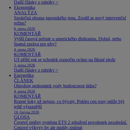
Další články z rubriky >
Ekonomika
ANALÝZA
Společná obrana japonského jenu. Zrodil se nový intervenční
režim?
6. srpna 2026
KOMENTÁŘ
Vyšší časová prémie u amerického dluhopisu. Dobrá, nebo
špatná zpráva pro trhy?
4. srpna 2026
KOMENTÁŘ
Už příští rok se schodek rozpočtu ocitne na šikmé ploše
3. srpna 2026
Další články z rubriky >
Energetika
ČLÁNEK
Ohrožuje nedostatek vody budoucnost jádra?
4. srpna 2026
KOMENTÁŘ
Ropné šoky už nejsou, co bývaly. Pokles cen ropy může být
ještě výraznější
16. června 2026
GLOSA
Čerstvé změny systému ETS 2 zdražení povolenek nezabrání.
Cenové výkyvy by ale mohly zmírnit