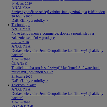
14. dubna 2026
ANALÝZA
Sazby hypoték se otáčejí vzhůru, banky zdražují a ještě budou
26. března 2026
Další články z rubriky >
Technologie
ANALÝZA
Nové trendy mění e-commerce: doprava poráží slevy a
zákazníci se mění v prodejce
5. srpna 2026
ANALÝZA
Dodavatelé v ohrožení. Geopolitické konflikt zvyšují aktivity
hackerů
9. dubna 2026
ČLÁNEK
Tikající bomba pro české vývojářské firmy? Software bude
muset mít „povinnou STK“
31. března 2026
Další články z rubriky >
Telekomunikace
ANALÝZA
Dodavatelé v ohrožení. Geopolitické konflikt zvyšují aktivity
hackerů
9. dubna 2026
ROZHOVOR