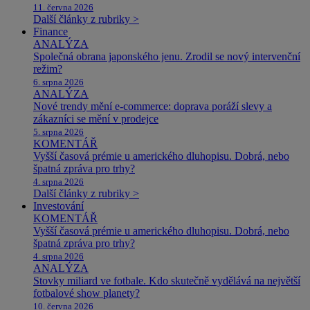
11. června 2026
Další články z rubriky >
Finance
ANALÝZA
Společná obrana japonského jenu. Zrodil se nový intervenční
režim?
6. srpna 2026
ANALÝZA
Nové trendy mění e-commerce: doprava poráží slevy a
zákazníci se mění v prodejce
5. srpna 2026
KOMENTÁŘ
Vyšší časová prémie u amerického dluhopisu. Dobrá, nebo
špatná zpráva pro trhy?
4. srpna 2026
Další články z rubriky >
Investování
KOMENTÁŘ
Vyšší časová prémie u amerického dluhopisu. Dobrá, nebo
špatná zpráva pro trhy?
4. srpna 2026
ANALÝZA
Stovky miliard ve fotbale. Kdo skutečně vydělává na největší
fotbalové show planety?
10. června 2026