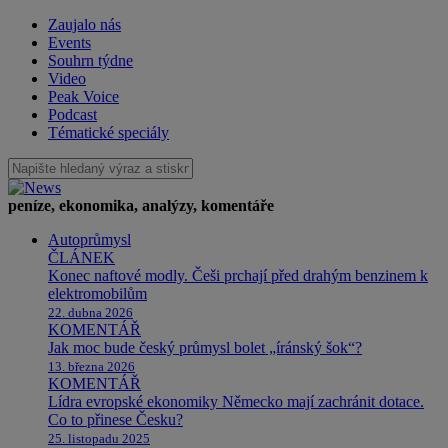
Zaujalo nás
Events
Souhrn týdne
Video
Peak Voice
Podcast
Tématické speciály
peníze, ekonomika, analýzy, komentáře
Autoprůmysl
ČLÁNEK
Konec naftové modly. Češi prchají před drahým benzinem k
elektromobilům
22. dubna 2026
KOMENTÁŘ
Jak moc bude český průmysl bolet „íránský šok“?
13. března 2026
KOMENTÁŘ
Lídra evropské ekonomiky Německo mají zachránit dotace.
Co to přinese Česku?
25. listopadu 2025