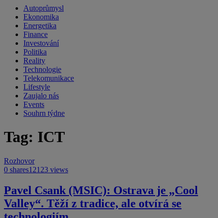
Autoprůmysl
Ekonomika
Energetika
Finance
Investování
Politika
Reality
Technologie
Telekomunikace
Lifestyle
Zaujalo nás
Events
Souhrn týdne
Tag: ICT
Rozhovor
0 shares
12123 views
Pavel Csank (MSIC): Ostrava je „Cool
Valley“. Těží z tradice, ale otvírá se
technologiím