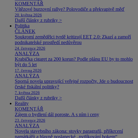
KOMENTÁŘ
Vítězové burzovní rallye? Polovodiče a překvapivě měď
20. května 2026
Další články z rubriky >
Politika
ČLÁNEK
Soukromí zemědělci tvrdě kritizují EET 2.0: Zkazí a zamoří
podnikatelské prostředí nedůvěrou
24. července 2026
ANALÝZA
Krabička cigaret za 200 korun? Podle plánu EU by to mohlo
být do 5 let
17. června 2026
ANALÝZA
Sporná novela upravující veřejné rozpočty. Jde o budoucnost
české fiskální politiky?
7. května 2026
Další články z rubriky >
Reality
KOMENTÁŘ
Zájem o bydlení dál poroste. A s ním i ceny
23. července 2026
ANALÝZA
Novela stavebního zákona: stovky paragrafů, přiškrcení
památkářů a hlavně poslanecké „pytlíkování bokem“