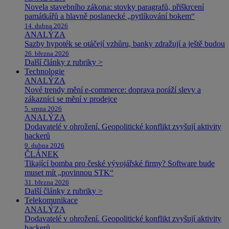
Novela stavebního zákona: stovky paragrafů, přiškrcení
památkářů a hlavně poslanecké „pytlíkování bokem“
14. dubna 2026
ANALÝZA
Sazby hypoték se otáčejí vzhůru, banky zdražují a ještě budou
26. března 2026
Další články z rubriky >
Technologie
ANALÝZA
Nové trendy mění e-commerce: doprava poráží slevy a
zákazníci se mění v prodejce
5. srpna 2026
ANALÝZA
Dodavatelé v ohrožení. Geopolitické konflikt zvyšují aktivity
hackerů
9. dubna 2026
ČLÁNEK
Tikající bomba pro české vývojářské firmy? Software bude
muset mít „povinnou STK“
31. března 2026
Další články z rubriky >
Telekomunikace
ANALÝZA
Dodavatelé v ohrožení. Geopolitické konflikt zvyšují aktivity
hackerů