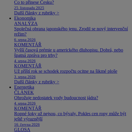
Co to přinese Česku?
25. listopadu 2025
Další články z rubriky >
Ekonomika
ANALÝZA
Společná obrana japonského jenu. Zrodil se nový intervenční
režim?
6. srpna 2026
KOMENTÁŘ
Vyšší časová prémie u amerického dluhopisu. Dobrá, nebo
špatná zpráva pro trhy?
4. srpna 2026
KOMENTÁŘ
Už příští rok se schodek rozpočtu ocitne na šikmé ploše
3. srpna 2026
Další články z rubriky >
Energetika
ČLÁNEK
Ohrožuje nedostatek vody budoucnost jádra?
4. srpna 2026
KOMENTÁŘ
Ropné šoky už nejsou, co bývaly. Pokles cen ropy může být
ještě výraznější
16. června 2026
GLOSA