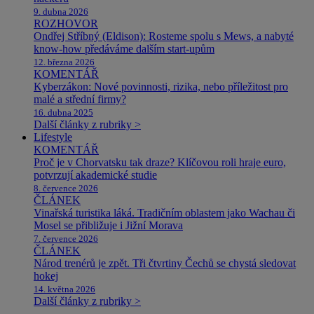
9. dubna 2026
ROZHOVOR
Ondřej Stříbný (Eldison): Rosteme spolu s Mews, a nabyté
know-how předáváme dalším start-upům
12. března 2026
KOMENTÁŘ
Kyberzákon: Nové povinnosti, rizika, nebo příležitost pro
malé a střední firmy?
16. dubna 2025
Další články z rubriky >
Lifestyle
KOMENTÁŘ
Proč je v Chorvatsku tak draze? Klíčovou roli hraje euro,
potvrzují akademické studie
8. července 2026
ČLÁNEK
Vinařská turistika láká. Tradičním oblastem jako Wachau či
Mosel se přibližuje i Jižní Morava
7. července 2026
ČLÁNEK
Národ trenérů je zpět. Tři čtvrtiny Čechů se chystá sledovat
hokej
14. května 2026
Další články z rubriky >