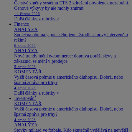
Čerstvé změny systému ETS 2 zdražení povolenek nezabrání.
Cenové výkyvy by ale mohly zmírnit
11. června 2026
Další články z rubriky >
Finance
ANALÝZA
Společná obrana japonského jenu. Zrodil se nový intervenční
režim?
6. srpna 2026
ANALÝZA
Nové trendy mění e-commerce: doprava poráží slevy a
zákazníci se mění v prodejce
5. srpna 2026
KOMENTÁŘ
Vyšší časová prémie u amerického dluhopisu. Dobrá, nebo
špatná zpráva pro trhy?
4. srpna 2026
Další články z rubriky >
Investování
KOMENTÁŘ
Vyšší časová prémie u amerického dluhopisu. Dobrá, nebo
špatná zpráva pro trhy?
4. srpna 2026
ANALÝZA
Stovky miliard ve fotbale. Kdo skutečně vydělává na největší