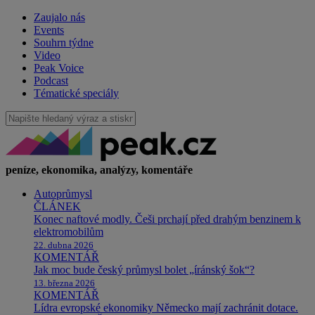
Zaujalo nás
Events
Souhrn týdne
Video
Peak Voice
Podcast
Tématické speciály
peníze, ekonomika, analýzy, komentáře
Autoprůmysl
ČLÁNEK
Konec naftové modly. Češi prchají před drahým benzinem k
elektromobilům
22. dubna 2026
KOMENTÁŘ
Jak moc bude český průmysl bolet „íránský šok“?
13. března 2026
KOMENTÁŘ
Lídra evropské ekonomiky Německo mají zachránit dotace.