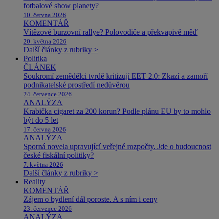
fotbalové show planety?
10. června 2026
KOMENTÁŘ
Vítězové burzovní rallye? Polovodiče a překvapivě měď
20. května 2026
Další články z rubriky >
Politika
ČLÁNEK
Soukromí zemědělci tvrdě kritizují EET 2.0: Zkazí a zamoří
podnikatelské prostředí nedůvěrou
24. července 2026
ANALÝZA
Krabička cigaret za 200 korun? Podle plánu EU by to mohlo
být do 5 let
17. června 2026
ANALÝZA
Sporná novela upravující veřejné rozpočty. Jde o budoucnost
české fiskální politiky?
7. května 2026
Další články z rubriky >
Reality
KOMENTÁŘ
Zájem o bydlení dál poroste. A s ním i ceny
23. července 2026
ANALÝZA