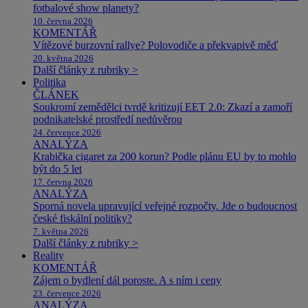
fotbalové show planety?
10. června 2026
KOMENTÁŘ
Vítězové burzovní rallye? Polovodiče a překvapivě měď
20. května 2026
Další články z rubriky >
Politika
ČLÁNEK
Soukromí zemědělci tvrdě kritizují EET 2.0: Zkazí a zamoří
podnikatelské prostředí nedůvěrou
24. července 2026
ANALÝZA
Krabička cigaret za 200 korun? Podle plánu EU by to mohlo
být do 5 let
17. června 2026
ANALÝZA
Sporná novela upravující veřejné rozpočty. Jde o budoucnost
české fiskální politiky?
7. května 2026
Další články z rubriky >
Reality
KOMENTÁŘ
Zájem o bydlení dál poroste. A s ním i ceny
23. července 2026
ANALÝZA