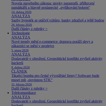
Novela stavebního zákona: stovky paragrafů, přiškrcení
památkářů a hlavně poslanecké „pytlíkování bokem“
14. dubna 2026
ANALÝZA
Sazby hypoték se otáčejí vzhůru, banky zdražují a ještě budou
26. března 2026
Další články z rubriky >
Technologie
ANALÝZA
Nové trendy mění e-commerce: doprava poráží slevy a
zákazníci se mění v prodejce
5. srpna 2026
ANALÝZA
Dodavatelé v ohrožení. Geopolitické konflikt zvyšují aktivity
hackerů
9. dubna 2026
ČLÁNEK
Tikající bomba pro české vývojářské firmy? Software bude
muset mít „povinnou STK“
31. března 2026
Další články z rubriky >
Telekomunikace
ANALÝZA
Dodavatelé v ohrožení. Geopolitické konflikt zvyšují aktivity
hackerů