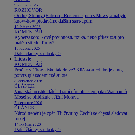
9. dubna 2026
ROZHOVOR
Ondřej Stříbný (Eldison): Rosteme spolu s Mews, a nabyté
know-how předáváme dalším start-upům
12. března 2026
KOMENTÁŘ
Kyberzákon: Nové povinnosti, rizika, nebo příležitost pro
malé a střední firmy?
16. dubna 2025
Další články z rubriky >
Lifestyle
KOMENTÁŘ
Proč je v Chorvatsku tak draze? Klíčovou roli hraje euro,
potvrzují akademické studie
8. července 2026
ČLÁNEK
Vinařská turistika láká. Tradičním oblastem jako Wachau či
Mosel se přibližuje i Jižní Morava
7. července 2026
ČLÁNEK
Národ trenérů je zpět. Tři čtvrtiny Čechů se chystá sledovat
hokej
14. května 2026
Další články z rubriky >