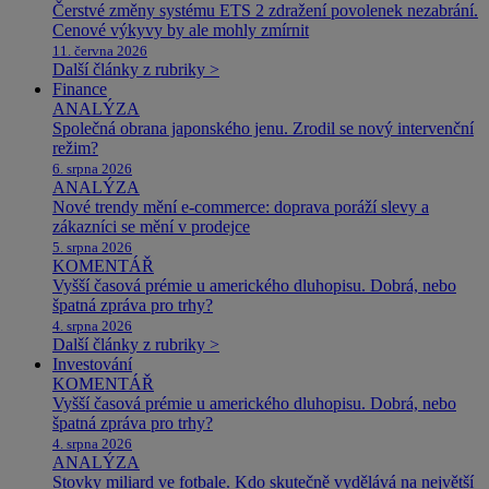
Čerstvé změny systému ETS 2 zdražení povolenek nezabrání.
Cenové výkyvy by ale mohly zmírnit
11. června 2026
Další články z rubriky >
Finance
ANALÝZA
Společná obrana japonského jenu. Zrodil se nový intervenční
režim?
6. srpna 2026
ANALÝZA
Nové trendy mění e-commerce: doprava poráží slevy a
zákazníci se mění v prodejce
5. srpna 2026
KOMENTÁŘ
Vyšší časová prémie u amerického dluhopisu. Dobrá, nebo
špatná zpráva pro trhy?
4. srpna 2026
Další články z rubriky >
Investování
KOMENTÁŘ
Vyšší časová prémie u amerického dluhopisu. Dobrá, nebo
špatná zpráva pro trhy?
4. srpna 2026
ANALÝZA
Stovky miliard ve fotbale. Kdo skutečně vydělává na největší