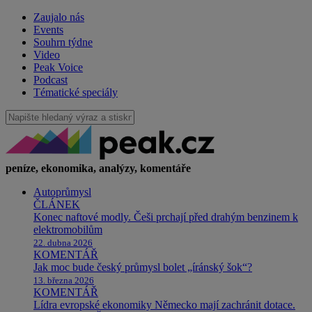
Zaujalo nás
Events
Souhrn týdne
Video
Peak Voice
Podcast
Tématické speciály
peníze, ekonomika, analýzy, komentáře
Autoprůmysl
ČLÁNEK
Konec naftové modly. Češi prchají před drahým benzinem k
elektromobilům
22. dubna 2026
KOMENTÁŘ
Jak moc bude český průmysl bolet „íránský šok“?
13. března 2026
KOMENTÁŘ
Lídra evropské ekonomiky Německo mají zachránit dotace.