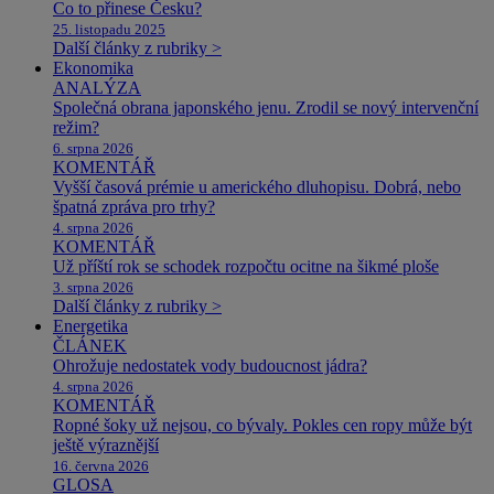
Co to přinese Česku?
25. listopadu 2025
Další články z rubriky >
Ekonomika
ANALÝZA
Společná obrana japonského jenu. Zrodil se nový intervenční
režim?
6. srpna 2026
KOMENTÁŘ
Vyšší časová prémie u amerického dluhopisu. Dobrá, nebo
špatná zpráva pro trhy?
4. srpna 2026
KOMENTÁŘ
Už příští rok se schodek rozpočtu ocitne na šikmé ploše
3. srpna 2026
Další články z rubriky >
Energetika
ČLÁNEK
Ohrožuje nedostatek vody budoucnost jádra?
4. srpna 2026
KOMENTÁŘ
Ropné šoky už nejsou, co bývaly. Pokles cen ropy může být
ještě výraznější
16. června 2026
GLOSA