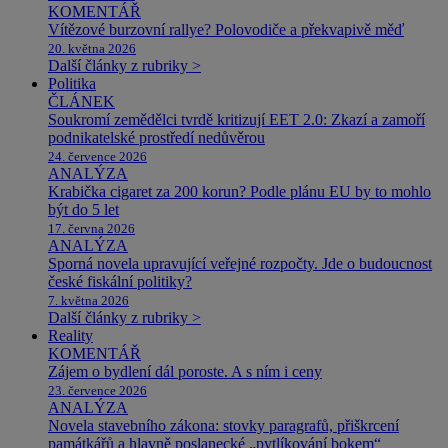
KOMENTÁŘ
Vítězové burzovní rallye? Polovodiče a překvapivě měď
20. května 2026
Další články z rubriky >
Politika
ČLÁNEK
Soukromí zemědělci tvrdě kritizují EET 2.0: Zkazí a zamoří
podnikatelské prostředí nedůvěrou
24. července 2026
ANALÝZA
Krabička cigaret za 200 korun? Podle plánu EU by to mohlo
být do 5 let
17. června 2026
ANALÝZA
Sporná novela upravující veřejné rozpočty. Jde o budoucnost
české fiskální politiky?
7. května 2026
Další články z rubriky >
Reality
KOMENTÁŘ
Zájem o bydlení dál poroste. A s ním i ceny
23. července 2026
ANALÝZA
Novela stavebního zákona: stovky paragrafů, přiškrcení
památkářů a hlavně poslanecké „pytlíkování bokem“