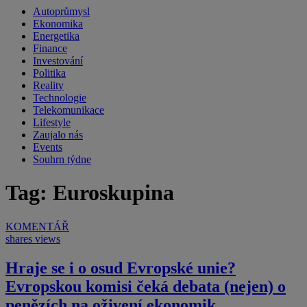
Autoprůmysl
Ekonomika
Energetika
Finance
Investování
Politika
Reality
Technologie
Telekomunikace
Lifestyle
Zaujalo nás
Events
Souhrn týdne
Tag: Euroskupina
KOMENTÁŘ
shares
views
Hraje se i o osud Evropské unie?
Evropskou komisi čeká debata (nejen) o
penězích na oživení ekonomik