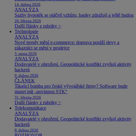
14. dubna 2026
ANALÝZA
Sazby hypoték se otáčejí vzhůru, banky zdražují a ještě budou
26. března 2026
Další články z rubriky >
Technologie
ANALÝZA
Nové trendy mění e-commerce: doprava poráží slevy a
zákazníci se mění v prodejce
5. srpna 2026
ANALÝZA
Dodavatelé v ohrožení. Geopolitické konflikt zvyšují aktivity
hackerů
9. dubna 2026
ČLÁNEK
Tikající bomba pro české vývojářské firmy? Software bude
muset mít „povinnou STK“
31. března 2026
Další články z rubriky >
Telekomunikace
ANALÝZA
Dodavatelé v ohrožení. Geopolitické konflikt zvyšují aktivity
hackerů
9. dubna 2026
ROZHOVOR