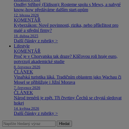
Ondřej Stříbný (Eldison): Rosteme spolu s Mews, a nabyté
know-how předáváme dalším start-upům
12. března 2026
KOMENTÁŘ
Kyberzákon: Nové povinnosti, rizika, nebo příležitost pro
malé a střední firmy?
16. dubna 2025
Další články z rubriky >
Lifestyle
KOMENTÁŘ
Proč je v Chorvatsku tak draze? Klíčovou roli hraje euro,
potvrzují akademické studie
8. července 2026
ČLÁNEK
Vinařská turistika láká. Tradičním oblastem jako Wachau či
Mosel se přibližuje i Jižní Morava
7. července 2026
ČLÁNEK
Národ trenérů je zpět. Tři čtvrtiny Čechů se chystá sledovat
hokej
14. května 2026
Další články z rubriky >
Hledat