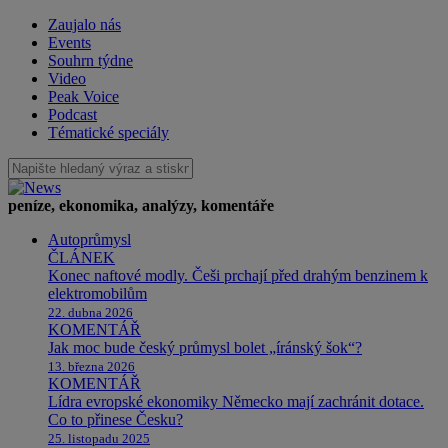
Zaujalo nás
Events
Souhrn týdne
Video
Peak Voice
Podcast
Tématické speciály
peníze, ekonomika, analýzy, komentáře
Autoprůmysl
ČLÁNEK
Konec naftové modly. Češi prchají před drahým benzinem k
elektromobilům
22. dubna 2026
KOMENTÁŘ
Jak moc bude český průmysl bolet „íránský šok“?
13. března 2026
KOMENTÁŘ
Lídra evropské ekonomiky Německo mají zachránit dotace.
Co to přinese Česku?
25. listopadu 2025