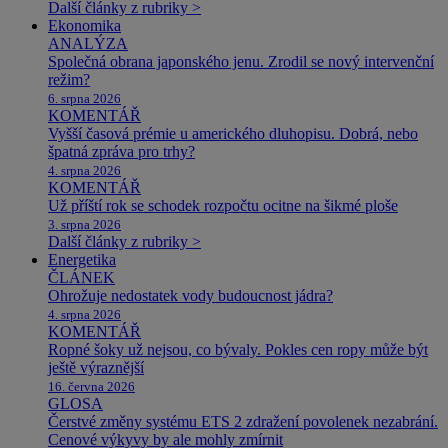
Další články z rubriky >
Ekonomika
ANALÝZA
Společná obrana japonského jenu. Zrodil se nový intervenční
režim?
6. srpna 2026
KOMENTÁŘ
Vyšší časová prémie u amerického dluhopisu. Dobrá, nebo
špatná zpráva pro trhy?
4. srpna 2026
KOMENTÁŘ
Už příští rok se schodek rozpočtu ocitne na šikmé ploše
3. srpna 2026
Další články z rubriky >
Energetika
ČLÁNEK
Ohrožuje nedostatek vody budoucnost jádra?
4. srpna 2026
KOMENTÁŘ
Ropné šoky už nejsou, co bývaly. Pokles cen ropy může být
ještě výraznější
16. června 2026
GLOSA
Čerstvé změny systému ETS 2 zdražení povolenek nezabrání.
Cenové výkyvy by ale mohly zmírnit