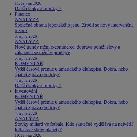
11. června 2026
Další články z rubriky >
Finance
ANALÝZA
Společná obrana japonského jenu. Zrodil se nový intervenční
režim?
6. srpna 2026
ANALÝZA
Nové trendy mění e-commerce: doprava poráží slevy a
zákazníci se mění v prodejce
5. srpna 2026
KOMENTÁŘ
Vyšší časová prémie u amerického dluhopisu. Dobrá, nebo
špatná zpráva pro trhy?
4. srpna 2026
Další články z rubriky >
Investování
KOMENTÁŘ
Vyšší časová prémie u amerického dluhopisu. Dobrá, nebo
špatná zpráva pro trhy?
4. srpna 2026
ANALÝZA
Stovky miliard ve fotbale. Kdo skutečně vydělává na největší
fotbalové show planety?
10. června 2026