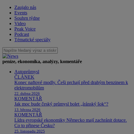
Zaujalo nás
Events
Souhrn týdne
Video
Peak Voice
Podcast
Tématické speciály
peníze, ekonomika, analýzy, komentáře
Autoprůmysl
ČLÁNEK
Konec naftové modly. Češi prchají před drahým benzinem k
elektromobilům
22. dubna 2026
KOMENTÁŘ
Jak moc bude český průmysl bolet „íránský šok“?
13. března 2026
KOMENTÁŘ
Lídra evropské ekonomiky Německo mají zachránit dotace.
Co to přinese Česku?
25. listopadu 2025