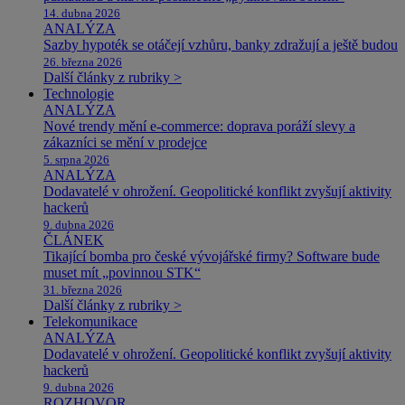
14. dubna 2026
ANALÝZA
Sazby hypoték se otáčejí vzhůru, banky zdražují a ještě budou
26. března 2026
Další články z rubriky >
Technologie
ANALÝZA
Nové trendy mění e-commerce: doprava poráží slevy a
zákazníci se mění v prodejce
5. srpna 2026
ANALÝZA
Dodavatelé v ohrožení. Geopolitické konflikt zvyšují aktivity
hackerů
9. dubna 2026
ČLÁNEK
Tikající bomba pro české vývojářské firmy? Software bude
muset mít „povinnou STK“
31. března 2026
Další články z rubriky >
Telekomunikace
ANALÝZA
Dodavatelé v ohrožení. Geopolitické konflikt zvyšují aktivity
hackerů
9. dubna 2026
ROZHOVOR