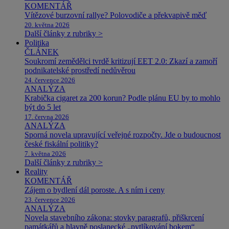
KOMENTÁŘ
Vítězové burzovní rallye? Polovodiče a překvapivě měď
20. května 2026
Další články z rubriky >
Politika
ČLÁNEK
Soukromí zemědělci tvrdě kritizují EET 2.0: Zkazí a zamoří
podnikatelské prostředí nedůvěrou
24. července 2026
ANALÝZA
Krabička cigaret za 200 korun? Podle plánu EU by to mohlo
být do 5 let
17. června 2026
ANALÝZA
Sporná novela upravující veřejné rozpočty. Jde o budoucnost
české fiskální politiky?
7. května 2026
Další články z rubriky >
Reality
KOMENTÁŘ
Zájem o bydlení dál poroste. A s ním i ceny
23. července 2026
ANALÝZA
Novela stavebního zákona: stovky paragrafů, přiškrcení
památkářů a hlavně poslanecké „pytlíkování bokem“