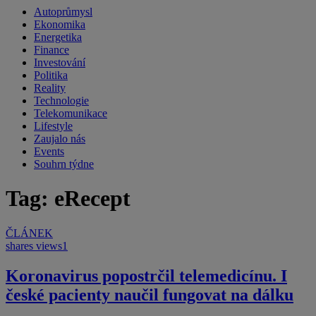
Autoprůmysl
Ekonomika
Energetika
Finance
Investování
Politika
Reality
Technologie
Telekomunikace
Lifestyle
Zaujalo nás
Events
Souhrn týdne
Tag: eRecept
ČLÁNEK
shares
views
1
Koronavirus popostrčil telemedicínu. I
české pacienty naučil fungovat na dálku