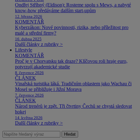
Ondřej Stříbný (Eldison): Rosteme spolu s Mews, a nabyté
know-how předáváme dalším start-upům
12. března 2026
KOMENTÁŘ
Kyberzákon: Nové povinnosti, rizika, nebo příležitost pro
malé a střední firmy?
16. dubna 2025
Další články z rubriky >
Lifestyle
KOMENTÁŘ
Proč je v Chorvatsku tak draze? Klíčovou roli hraje euro,
potvrzují akademické studie
8. července 2026
ČLÁNEK
Vinařská turistika láká. Tradičním oblastem jako Wachau či
Mosel se přibližuje i Jižní Morava
7. července 2026
ČLÁNEK
Národ trenérů je zpět. Tři čtvrtiny Čechů se chystá sledovat
hokej
14. května 2026
Další články z rubriky >
Hledat