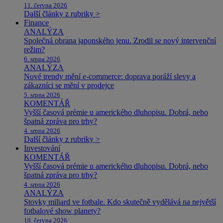
11. června 2026
Další články z rubriky >
Finance
ANALÝZA
Společná obrana japonského jenu. Zrodil se nový intervenční
režim?
6. srpna 2026
ANALÝZA
Nové trendy mění e-commerce: doprava poráží slevy a
zákazníci se mění v prodejce
5. srpna 2026
KOMENTÁŘ
Vyšší časová prémie u amerického dluhopisu. Dobrá, nebo
špatná zpráva pro trhy?
4. srpna 2026
Další články z rubriky >
Investování
KOMENTÁŘ
Vyšší časová prémie u amerického dluhopisu. Dobrá, nebo
špatná zpráva pro trhy?
4. srpna 2026
ANALÝZA
Stovky miliard ve fotbale. Kdo skutečně vydělává na největší
fotbalové show planety?
10. června 2026