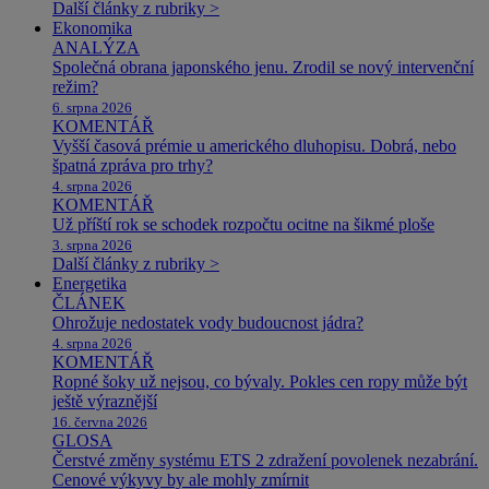
Další články z rubriky >
Ekonomika
ANALÝZA
Společná obrana japonského jenu. Zrodil se nový intervenční
režim?
6. srpna 2026
KOMENTÁŘ
Vyšší časová prémie u amerického dluhopisu. Dobrá, nebo
špatná zpráva pro trhy?
4. srpna 2026
KOMENTÁŘ
Už příští rok se schodek rozpočtu ocitne na šikmé ploše
3. srpna 2026
Další články z rubriky >
Energetika
ČLÁNEK
Ohrožuje nedostatek vody budoucnost jádra?
4. srpna 2026
KOMENTÁŘ
Ropné šoky už nejsou, co bývaly. Pokles cen ropy může být
ještě výraznější
16. června 2026
GLOSA
Čerstvé změny systému ETS 2 zdražení povolenek nezabrání.
Cenové výkyvy by ale mohly zmírnit