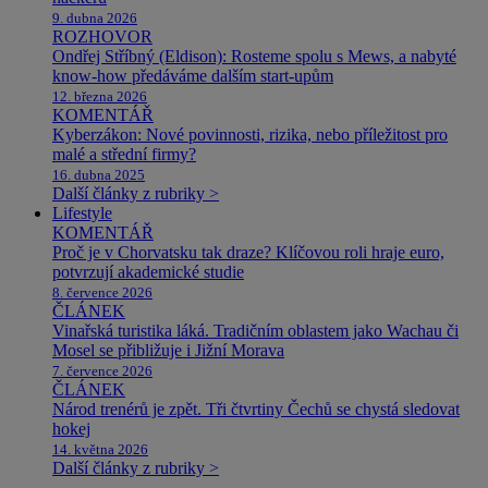
9. dubna 2026
ROZHOVOR
Ondřej Stříbný (Eldison): Rosteme spolu s Mews, a nabyté
know-how předáváme dalším start-upům
12. března 2026
KOMENTÁŘ
Kyberzákon: Nové povinnosti, rizika, nebo příležitost pro
malé a střední firmy?
16. dubna 2025
Další články z rubriky >
Lifestyle
KOMENTÁŘ
Proč je v Chorvatsku tak draze? Klíčovou roli hraje euro,
potvrzují akademické studie
8. července 2026
ČLÁNEK
Vinařská turistika láká. Tradičním oblastem jako Wachau či
Mosel se přibližuje i Jižní Morava
7. července 2026
ČLÁNEK
Národ trenérů je zpět. Tři čtvrtiny Čechů se chystá sledovat
hokej
14. května 2026
Další články z rubriky >