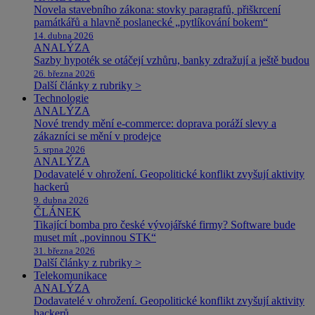
Novela stavebního zákona: stovky paragrafů, přiškrcení
památkářů a hlavně poslanecké „pytlíkování bokem“
14. dubna 2026
ANALÝZA
Sazby hypoték se otáčejí vzhůru, banky zdražují a ještě budou
26. března 2026
Další články z rubriky >
Technologie
ANALÝZA
Nové trendy mění e-commerce: doprava poráží slevy a
zákazníci se mění v prodejce
5. srpna 2026
ANALÝZA
Dodavatelé v ohrožení. Geopolitické konflikt zvyšují aktivity
hackerů
9. dubna 2026
ČLÁNEK
Tikající bomba pro české vývojářské firmy? Software bude
muset mít „povinnou STK“
31. března 2026
Další články z rubriky >
Telekomunikace
ANALÝZA
Dodavatelé v ohrožení. Geopolitické konflikt zvyšují aktivity
hackerů