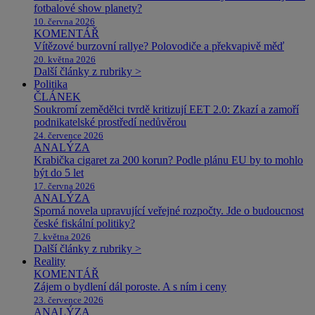
fotbalové show planety?
10. června 2026
KOMENTÁŘ
Vítězové burzovní rallye? Polovodiče a překvapivě měď
20. května 2026
Další články z rubriky >
Politika
ČLÁNEK
Soukromí zemědělci tvrdě kritizují EET 2.0: Zkazí a zamoří
podnikatelské prostředí nedůvěrou
24. července 2026
ANALÝZA
Krabička cigaret za 200 korun? Podle plánu EU by to mohlo
být do 5 let
17. června 2026
ANALÝZA
Sporná novela upravující veřejné rozpočty. Jde o budoucnost
české fiskální politiky?
7. května 2026
Další články z rubriky >
Reality
KOMENTÁŘ
Zájem o bydlení dál poroste. A s ním i ceny
23. července 2026
ANALÝZA