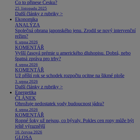
Co to přinese Česku?
25. listopadu 2025
Další články z rubriky >
Ekonomika
ANALÝZA
Společná obrana japonského jenu. Zrodil se nový intervenční
režim?
6. srpna 2026
KOMENTÁŘ
Vyšší časová prémie u amerického dluhopisu. Dobrá, nebo
špatná zpráva pro trhy?
4. srpna 2026
KOMENTÁŘ
Už příští rok se schodek rozpočtu ocitne na šikmé ploše
3. srpna 2026
Další články z rubriky >
Energetika
ČLÁNEK
Ohrožuje nedostatek vody budoucnost jádra?
4. srpna 2026
KOMENTÁŘ
Ropné šoky už nejsou, co bývaly. Pokles cen ropy může být
ještě výraznější
16. června 2026
GLOSA