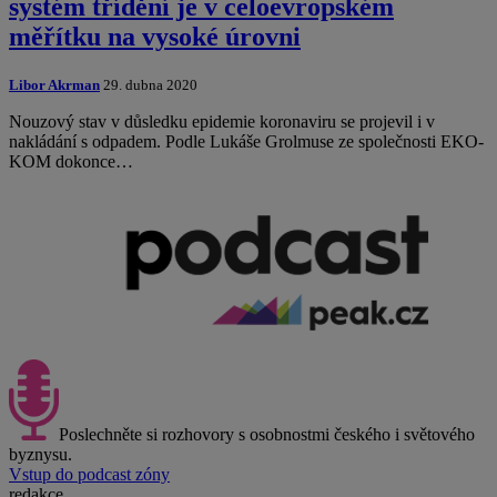
systém třídění je v celoevropském
měřítku na vysoké úrovni
Libor Akrman
29. dubna 2020
Nouzový stav v důsledku epidemie koronaviru se projevil i v
nakládání s odpadem. Podle Lukáše Grolmuse ze společnosti EKO-
KOM dokonce…
Poslechněte si rozhovory s osobnostmi českého i světového
byznysu.
Vstup do podcast zóny
redakce