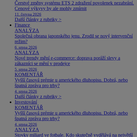
Čerstvé změny systému ETS 2 zdražení povolenek nezabrání.
Cenové výkyvy by ale mohly zmírnit
11. června 2026
Další články z rubriky >
Finance
ANALÝZA
Společná obrana japonského jenu. Zrodil se nový intervenční
režim?
6. srpna 2026
ANALÝZA
Nové trendy mění e-commerce: doprava poráží slevy a
zákazníci se mění v prodejce
5. srpna 2026
KOMENTÁŘ
Vyšší časová prémie u amerického dluhopisu. Dobrá, nebo
špatná zpráva pro trhy?
4. srpna 2026
Další články z rubriky >
Investování
KOMENTÁŘ
Vyšší časová prémie u amerického dluhopisu. Dobrá, nebo
špatná zpráva pro trhy?
4. srpna 2026
ANALÝZA
Stovky miliard ve fotbale. Kdo skutečně vydělává na největší