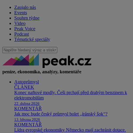
Zaujalo nás
Events
Souhrn týdne
Video
Peak Voice
Podcast
Tématické speciály
peníze, ekonomika, analýzy, komentáře
Autoprůmysl
ČLÁNEK
Konec naftové modly. Češi prchají před drahým benzinem k
elektromobilům
22. dubna 2026
KOMENTÁŘ
Jak moc bude český průmysl bolet „íránský šok“?
13. března 2026
KOMENTÁŘ
Lídra evropské ekonomiky Německo mají zachránit dotace.