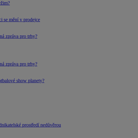
ežim?
i se mění v prodejce
ná zpráva pro trhy?
ná zpráva pro trhy?
fotbalové show planety?
dnikatelské prostředí nedůvěrou