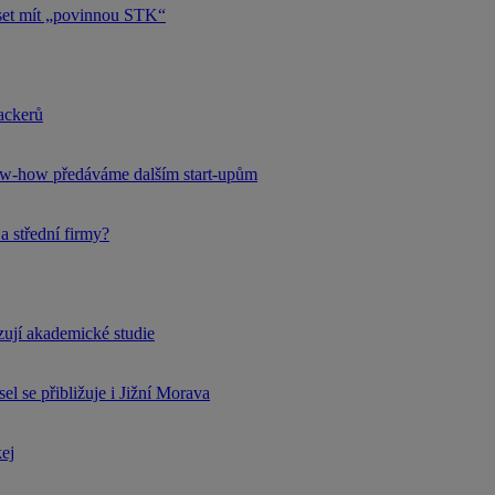
uset mít „povinnou STK“
hackerů
now-how předáváme dalším start-upům
a střední firmy?
rzují akademické studie
l se přibližuje i Jižní Morava
kej