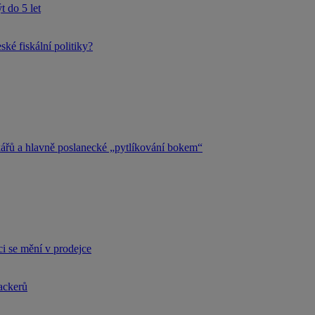
 do 5 let
ké fiskální politiky?
kářů a hlavně poslanecké „pytlíkování bokem“
i se mění v prodejce
hackerů