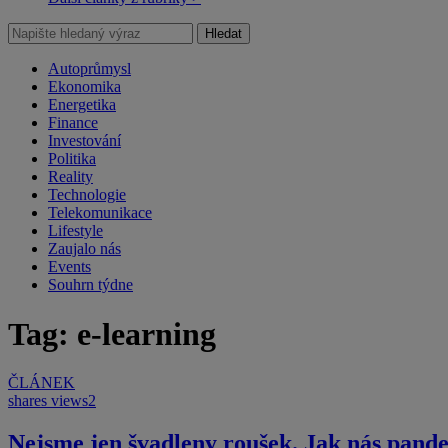
Hledat
Autoprůmysl
Ekonomika
Energetika
Finance
Investování
Politika
Reality
Technologie
Telekomunikace
Lifestyle
Zaujalo nás
Events
Souhrn týdne
Tag: e-learning
ČLÁNEK
shares
views
2
Nejsme jen švadleny roušek. Jak nás pande