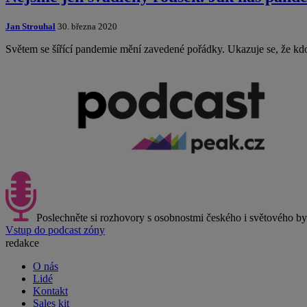
Jan Strouhal
30. března 2020
Světem se šířící pandemie mění zavedené pořádky. Ukazuje se, že kdo
Poslechněte si rozhovory s osobnostmi českého i světového b
Vstup do podcast zóny
redakce
O nás
Lidé
Kontakt
Sales kit