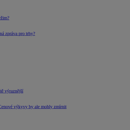
ežim?
ná zpráva pro trhy?
tě výraznější
Cenové výkyvy by ale mohly zmírnit