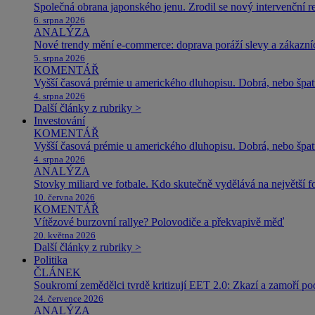
Společná obrana japonského jenu. Zrodil se nový intervenční r
6. srpna 2026
ANALÝZA
Nové trendy mění e-commerce: doprava poráží slevy a zákazníc
5. srpna 2026
KOMENTÁŘ
Vyšší časová prémie u amerického dluhopisu. Dobrá, nebo špat
4. srpna 2026
Další články z rubriky >
Investování
KOMENTÁŘ
Vyšší časová prémie u amerického dluhopisu. Dobrá, nebo špat
4. srpna 2026
ANALÝZA
Stovky miliard ve fotbale. Kdo skutečně vydělává na největší 
10. června 2026
KOMENTÁŘ
Vítězové burzovní rallye? Polovodiče a překvapivě měď
20. května 2026
Další články z rubriky >
Politika
ČLÁNEK
Soukromí zemědělci tvrdě kritizují EET 2.0: Zkazí a zamoří po
24. července 2026
ANALÝZA