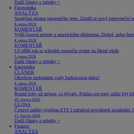
Další články z rubriky >
Ekonomika
ANALÝZA
Společná obrana japonského jenu. Zrodil se nový intervenční r
6. srpna 2026
KOMENTÁŘ
Vyšší časová prémie u amerického dluhopisu. Dobrá, nebo špat
4. srpna 2026
KOMENTÁŘ
Už příští rok se schodek rozpočtu ocitne na šikmé ploše
3. srpna 2026
Další články z rubriky >
Energetika
ČLÁNEK
Ohrožuje nedostatek vody budoucnost jádra?
4. srpna 2026
KOMENTÁŘ
Ropné šoky už nejsou, co bývaly. Pokles cen ropy může být ješ
16. června 2026
GLOSA
Čerstvé změny systému ETS 2 zdražení povolenek nezabrání. 
11. června 2026
Další články z rubriky >
Finance
ANALÝZA