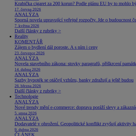
Krabička cigaret za 200 korun? Podle plánu EU by to mohlo být
17. června 2026
ANALÝZA
Sporná novela upravující veřejné rozpočty. Jde o budoucnost čes
7. května 2026
Další články z rubriky >
Reality
KOMENTÁŘ
Zájem o bydlení dál poroste. A s ním i ceny
23. července 2026
ANALÝZA
Novela stavebního zákona: stovky paragrafů, přiškrcení památ
14. dubna 2026
ANALÝZA
Sazby hypoték se otáčejí vzhůru, banky zdražují a ještě budou
26. března 2026
Další články z rubriky >
Technologie
ANALÝZA
Nové trendy mění e-commerce: doprava poráží slevy a zákazníc
5. srpna 2026
ANALÝZA
Dodavatelé v ohrožení. Geopolitické konflikt zvyšují aktivity 
9. dubna 2026
ČLÁNEK