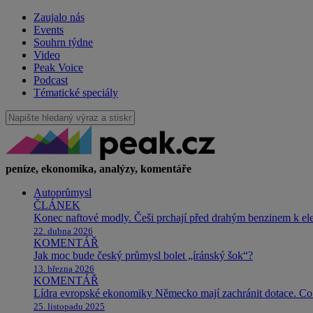
Zaujalo nás
Events
Souhrn týdne
Video
Peak Voice
Podcast
Tématické speciály
peníze, ekonomika, analýzy, komentáře
Autoprůmysl
ČLÁNEK
Konec naftové modly. Češi prchají před drahým benzinem k e
22. dubna 2026
KOMENTÁŘ
Jak moc bude český průmysl bolet „íránský šok“?
13. března 2026
KOMENTÁŘ
Lídra evropské ekonomiky Německo mají zachránit dotace. Co 
25. listopadu 2025