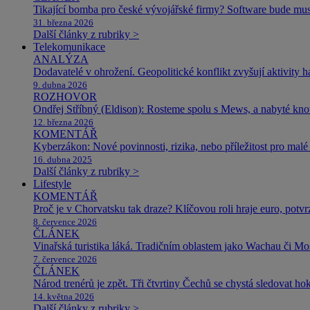
Tikající bomba pro české vývojářské firmy? Software bude m
31. března 2026
Další články z rubriky >
Telekomunikace
ANALÝZA
Dodavatelé v ohrožení. Geopolitické konflikt zvyšují aktivity 
9. dubna 2026
ROZHOVOR
Ondřej Stříbný (Eldison): Rosteme spolu s Mews, a nabyté k
12. března 2026
KOMENTÁŘ
Kyberzákon: Nové povinnosti, rizika, nebo příležitost pro malé 
16. dubna 2025
Další články z rubriky >
Lifestyle
KOMENTÁŘ
Proč je v Chorvatsku tak draze? Klíčovou roli hraje euro, potv
8. července 2026
ČLÁNEK
Vinařská turistika láká. Tradičním oblastem jako Wachau či Mose
7. července 2026
ČLÁNEK
Národ trenérů je zpět. Tři čtvrtiny Čechů se chystá sledovat ho
14. května 2026
Další články z rubriky >