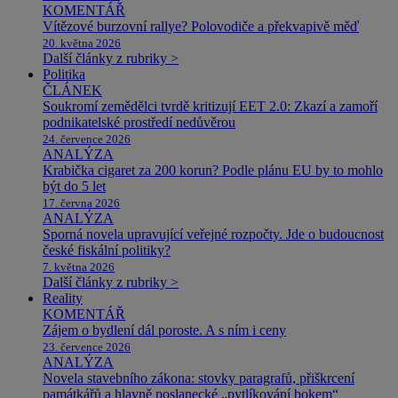
KOMENTÁŘ
Vítězové burzovní rallye? Polovodiče a překvapivě měď
20. května 2026
Další články z rubriky >
Politika
ČLÁNEK
Soukromí zemědělci tvrdě kritizují EET 2.0: Zkazí a zamoří
podnikatelské prostředí nedůvěrou
24. července 2026
ANALÝZA
Krabička cigaret za 200 korun? Podle plánu EU by to mohlo
být do 5 let
17. června 2026
ANALÝZA
Sporná novela upravující veřejné rozpočty. Jde o budoucnost
české fiskální politiky?
7. května 2026
Další články z rubriky >
Reality
KOMENTÁŘ
Zájem o bydlení dál poroste. A s ním i ceny
23. července 2026
ANALÝZA
Novela stavebního zákona: stovky paragrafů, přiškrcení
památkářů a hlavně poslanecké „pytlíkování bokem“