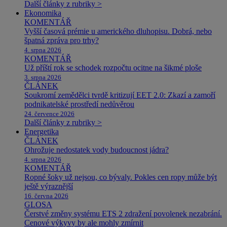
Další články z rubriky >
Ekonomika
KOMENTÁŘ
Vyšší časová prémie u amerického dluhopisu. Dobrá, nebo
špatná zpráva pro trhy?
4. srpna 2026
KOMENTÁŘ
Už příští rok se schodek rozpočtu ocitne na šikmé ploše
3. srpna 2026
ČLÁNEK
Soukromí zemědělci tvrdě kritizují EET 2.0: Zkazí a zamoří
podnikatelské prostředí nedůvěrou
24. července 2026
Další články z rubriky >
Energetika
ČLÁNEK
Ohrožuje nedostatek vody budoucnost jádra?
4. srpna 2026
KOMENTÁŘ
Ropné šoky už nejsou, co bývaly. Pokles cen ropy může být
ještě výraznější
16. června 2026
GLOSA
Čerstvé změny systému ETS 2 zdražení povolenek nezabrání.
Cenové výkyvy by ale mohly zmírnit