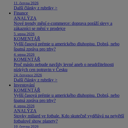
11. června 2026
Další články z rubriky >
Finance
ANALÝZA
Nové trendy mění e-commerce: doprava poráží slevy a
zákazníci se mění v prodejce
5. srpna 2026
KOMENTÁŘ
Vyšší časová prémie u amerického dluhopisu. Dobrá, nebo
špatná zpráva pro trhy?
4. srpna 2026
KOMENTÁŘ
Proč máslo nebude navždy levné aneb o neudržitelnosti
nízkých cen potravin v Česku
24. července 2026
Další články z rubriky >
Investování
KOMENTÁŘ
Vyšší časová prémie u amerického dluhopisu. Dobrá, nebo
špatná zpráva pro trhy?
4. srpna 2026
ANALÝZA
Stovky miliard ve fotbale. Kdo skutečně vydělává na největší
fotbalové show planety?
10. června 2026