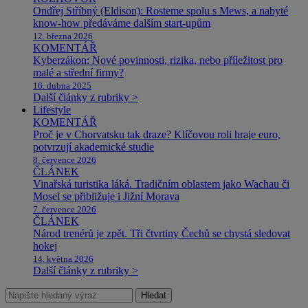
Ondřej Stříbný (Eldison): Rosteme spolu s Mews, a nabyté
know-how předáváme dalším start-upům
12. března 2026
KOMENTÁŘ
Kyberzákon: Nové povinnosti, rizika, nebo příležitost pro
malé a střední firmy?
16. dubna 2025
Další články z rubriky >
Lifestyle
KOMENTÁŘ
Proč je v Chorvatsku tak draze? Klíčovou roli hraje euro,
potvrzují akademické studie
8. července 2026
ČLÁNEK
Vinařská turistika láká. Tradičním oblastem jako Wachau či
Mosel se přibližuje i Jižní Morava
7. července 2026
ČLÁNEK
Národ trenérů je zpět. Tři čtvrtiny Čechů se chystá sledovat
hokej
14. května 2026
Další články z rubriky >
Hledat