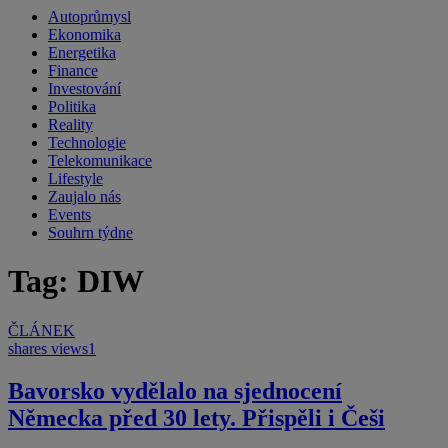
Autoprůmysl
Ekonomika
Energetika
Finance
Investování
Politika
Reality
Technologie
Telekomunikace
Lifestyle
Zaujalo nás
Events
Souhrn týdne
Tag: DIW
ČLÁNEK
shares
views
1
Bavorsko vydělalo na sjednocení
Německa před 30 lety. Přispěli i Češi