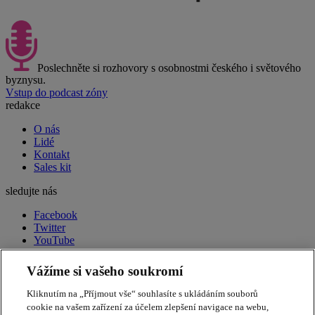
Poslechněte si rozhovory s osobnostmi českého i světového
byznysu.
Vstup do podcast zóny
redakce
O nás
Lidé
Kontakt
Sales kit
sledujte nás
Facebook
Twitter
YouTube
LinkedIn
RSS
Vážíme si vašeho soukromí
peak week newsletter
Souhrn toho nejdůležitějšího
Kliknutím na „Příjmout vše“ souhlasíte s ukládáním souborů
každý pátek ve vašem e-mailu.
Přihlásit odběr
cookie na vašem zařízení za účelem zlepšení navigace na webu,
Apple