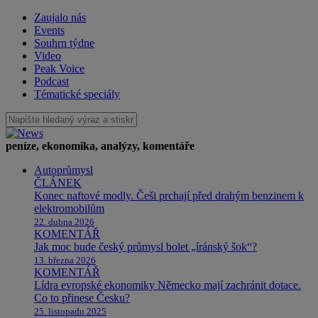
Zaujalo nás
Events
Souhrn týdne
Video
Peak Voice
Podcast
Tématické speciály
peníze, ekonomika, analýzy, komentáře
Autoprůmysl
ČLÁNEK
Konec naftové modly. Češi prchají před drahým benzinem k
elektromobilům
22. dubna 2026
KOMENTÁŘ
Jak moc bude český průmysl bolet „íránský šok“?
13. března 2026
KOMENTÁŘ
Lídra evropské ekonomiky Německo mají zachránit dotace.
Co to přinese Česku?
25. listopadu 2025