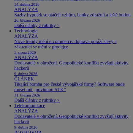
14. dubna 2026
ANALÝZA
Sazby hypoték se otáčejí vzhůru, banky zdražují a ještě budou
26. března 2026
Další články z rubriky >
Technologie
ANALÝZA
Nové trendy mění e-commerce: doprava poráží slevy a
zákazníci se mění v prodejce
5. srpna 2026
ANALÝZA
Dodavatelé v ohrožení. Geopolitické konflikt zvyšují aktivity
hackerů
9. dubna 2026
ČLÁNEK
Tikající bomba pro české vývojářské firmy? Software bude
muset mít „povinnou STK“
31. března 2026
Další články z rubriky >
Telekomunikace
ANALÝZA
Dodavatelé v ohrožení. Geopolitické konflikt zvyšují aktivity
hackerů
9. dubna 2026
ROZHOVOR