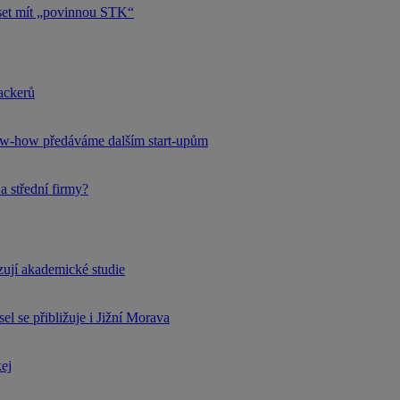
uset mít „povinnou STK“
hackerů
now-how předáváme dalším start-upům
a střední firmy?
rzují akademické studie
l se přibližuje i Jižní Morava
kej