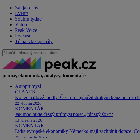
Zaujalo nás
Events
Souhrn týdne
Video
Peak Voice
Podcast
Tématické speciály
peníze, ekonomika, analýzy, komentáře
Autoprůmysl
ČLÁNEK
Konec naftové modly. Češi prchají před drahým benzinem k e
22. dubna 2026
KOMENTÁŘ
Jak moc bude český průmysl bolet „íránský šok“?
13. března 2026
KOMENTÁŘ
Lídra evropské ekonomiky Německo mají zachránit dotace. Co 
25. listopadu 2025