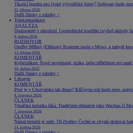
Tikající bomba pro české vývojářské firmy? Software bude m
31. března 2026
Další články z rubriky >
Telekomunikace
ANALÝZA
Dodavatelé v ohrožení. Geopolitické konflikt zvyšují aktivity 
9. dubna 2026
ROZHOVOR
Ondřej Stříbný (Eldison): Rosteme spolu s Mews, a nabyté k
12. března 2026
KOMENTÁŘ
Kyberzákon: Nové povinnosti, rizika, nebo příležitost pro malé 
16. dubna 2025
Další články z rubriky >
Lifestyle
KOMENTÁŘ
Proč je v Chorvatsku tak draze? Klíčovou roli hraje euro, potv
8. července 2026
ČLÁNEK
Vinařská turistika láká. Tradičním oblastem jako Wachau či Mose
7. července 2026
ČLÁNEK
Národ trenérů je zpět. Tři čtvrtiny Čechů se chystá sledovat ho
14. května 2026
Další články z rubriky >