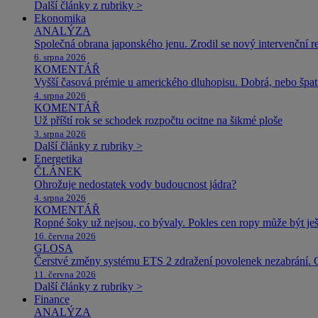
Další články z rubriky >
Ekonomika
ANALÝZA
Společná obrana japonského jenu. Zrodil se nový intervenční r
6. srpna 2026
KOMENTÁŘ
Vyšší časová prémie u amerického dluhopisu. Dobrá, nebo špat
4. srpna 2026
KOMENTÁŘ
Už příští rok se schodek rozpočtu ocitne na šikmé ploše
3. srpna 2026
Další články z rubriky >
Energetika
ČLÁNEK
Ohrožuje nedostatek vody budoucnost jádra?
4. srpna 2026
KOMENTÁŘ
Ropné šoky už nejsou, co bývaly. Pokles cen ropy může být ješ
16. června 2026
GLOSA
Čerstvé změny systému ETS 2 zdražení povolenek nezabrání. 
11. června 2026
Další články z rubriky >
Finance
ANALÝZA