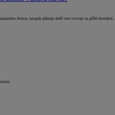
astaralou firmou, naopak plánuje další vize rozvoje na příští desetiletí
yznysu.