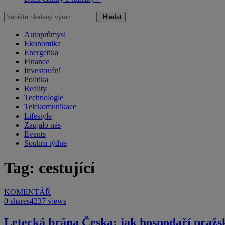
Hledat
Autoprůmysl
Ekonomika
Energetika
Finance
Investování
Politika
Reality
Technologie
Telekomunikace
Lifestyle
Zaujalo nás
Events
Souhrn týdne
Tag: cestující
KOMENTÁŘ
0 shares
4237 views
Letecká brána Česka: jak hospodaří pražs