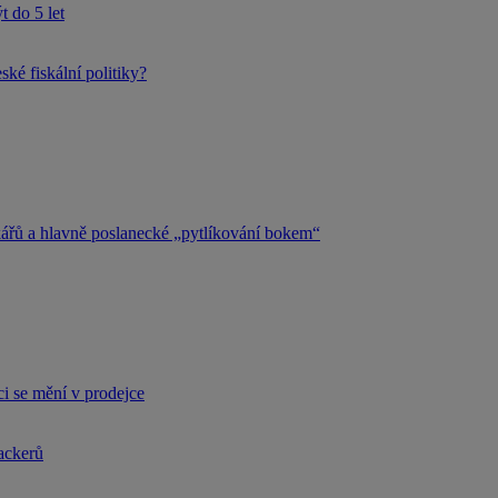
 do 5 let
ké fiskální politiky?
kářů a hlavně poslanecké „pytlíkování bokem“
i se mění v prodejce
hackerů