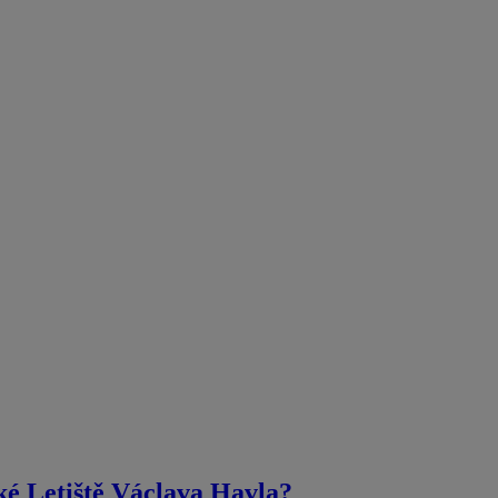
ké Letiště Václava Havla?