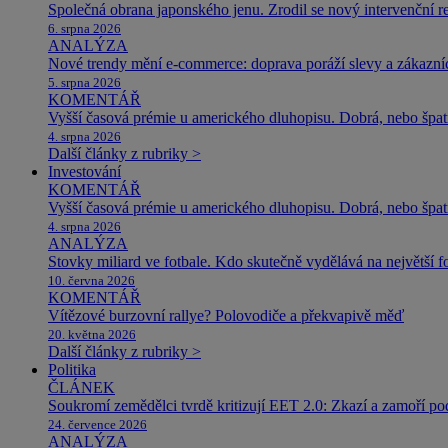
Společná obrana japonského jenu. Zrodil se nový intervenční r
6. srpna 2026
ANALÝZA
Nové trendy mění e-commerce: doprava poráží slevy a zákazníc
5. srpna 2026
KOMENTÁŘ
Vyšší časová prémie u amerického dluhopisu. Dobrá, nebo špat
4. srpna 2026
Další články z rubriky >
Investování
KOMENTÁŘ
Vyšší časová prémie u amerického dluhopisu. Dobrá, nebo špat
4. srpna 2026
ANALÝZA
Stovky miliard ve fotbale. Kdo skutečně vydělává na největší 
10. června 2026
KOMENTÁŘ
Vítězové burzovní rallye? Polovodiče a překvapivě měď
20. května 2026
Další články z rubriky >
Politika
ČLÁNEK
Soukromí zemědělci tvrdě kritizují EET 2.0: Zkazí a zamoří po
24. července 2026
ANALÝZA