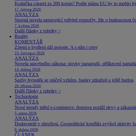
Krabička cigaret za 200 korun? Podle plánu EU by to mohlo být
17. června 2026
ANALÝZA
Sporná novela upravující veřejné rozpočty. Jde o budoucnost čes
7. května 2026
Další články z rubriky >
Reality
KOMENTÁŘ
Zájem o bydlení dál poroste. A s ním i ceny
23. července 2026
ANALÝZA
Novela stavebního zákona: stovky paragrafů, přiškrcení památ
14. dubna 2026
ANALÝZA
Sazby hypoték se otáčejí vzhůru, banky zdražují a ještě budou
26. března 2026
Další články z rubriky >
Technologie
ANALÝZA
Nové trendy mění e-commerce: doprava poráží slevy a zákazníc
5. srpna 2026
ANALÝZA
Dodavatelé v ohrožení. Geopolitické konflikt zvyšují aktivity 
9. dubna 2026
ČLÁNEK