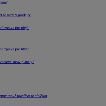
ežim?
i se mění v prodejce
ná zpráva pro trhy?
ná zpráva pro trhy?
fotbalové show planety?
dnikatelské prostředí nedůvěrou