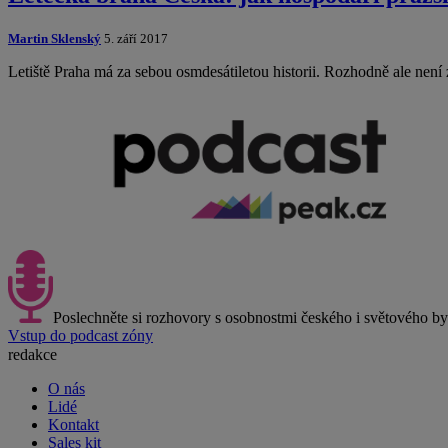
Martin Sklenský
5. září 2017
Letiště Praha má za sebou osmdesátiletou historii. Rozhodně ale není z
Poslechněte si rozhovory s osobnostmi českého i světového b
Vstup do podcast zóny
redakce
O nás
Lidé
Kontakt
Sales kit