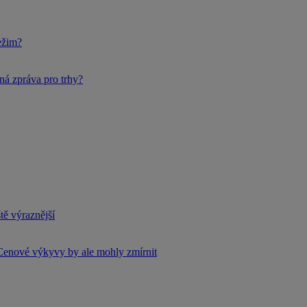
ežim?
ná zpráva pro trhy?
tě výraznější
Cenové výkyvy by ale mohly zmírnit