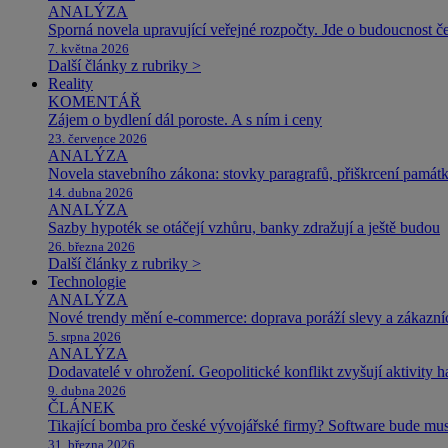
ANALÝZA
Sporná novela upravující veřejné rozpočty. Jde o budoucnost čes
7. května 2026
Další články z rubriky >
Reality
KOMENTÁŘ
Zájem o bydlení dál poroste. A s ním i ceny
23. července 2026
ANALÝZA
Novela stavebního zákona: stovky paragrafů, přiškrcení památ
14. dubna 2026
ANALÝZA
Sazby hypoték se otáčejí vzhůru, banky zdražují a ještě budou
26. března 2026
Další články z rubriky >
Technologie
ANALÝZA
Nové trendy mění e-commerce: doprava poráží slevy a zákazníc
5. srpna 2026
ANALÝZA
Dodavatelé v ohrožení. Geopolitické konflikt zvyšují aktivity 
9. dubna 2026
ČLÁNEK
Tikající bomba pro české vývojářské firmy? Software bude m
31. března 2026