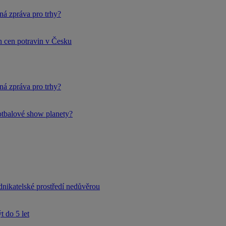
ná zpráva pro trhy?
h cen potravin v Česku
ná zpráva pro trhy?
fotbalové show planety?
dnikatelské prostředí nedůvěrou
 do 5 let