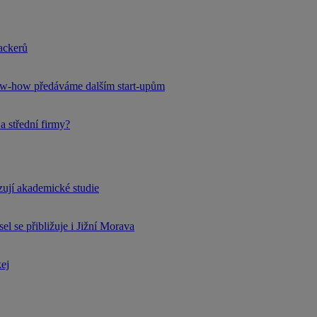
hackerů
now-how předáváme dalším start-upům
a střední firmy?
rzují akademické studie
l se přibližuje i Jižní Morava
kej