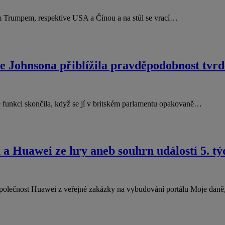
em Trumpem, respektive USA a Čínou a na stůl se vrací…
se Johnsona přiblížila pravděpodobnost tvrd
e funkci skončila, když se jí v britském parlamentu opakovaně…
a Huawei ze hry aneb souhrn událostí 5. tý
u společnost Huawei z veřejné zakázky na vybudování portálu Moje dan