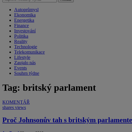
Autoprůmysl
Ekonomika
Energetika
Finance
Investování
Politika
Reality
Technologie
Telekomunikace
Lifestyle
Zaujalo nás
Events
Souhrn týdne
Tag: britský parlament
KOMENTÁŘ
shares
views
Proč Johnsonův tah s britským parlamente