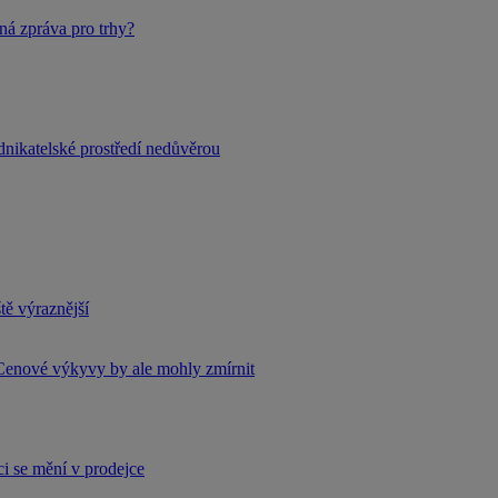
ná zpráva pro trhy?
dnikatelské prostředí nedůvěrou
tě výraznější
Cenové výkyvy by ale mohly zmírnit
i se mění v prodejce