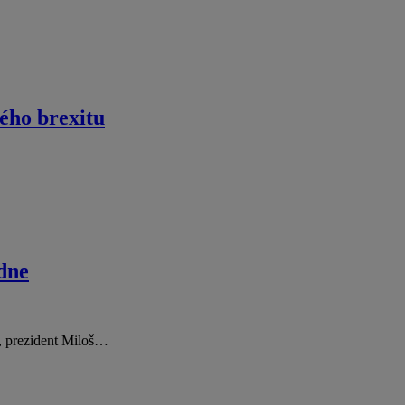
ého brexitu
dne
ě, prezident Miloš…