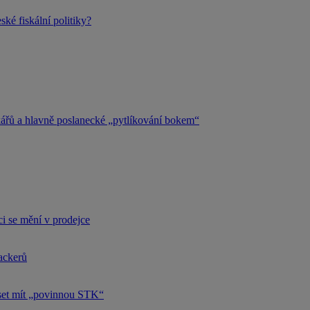
ké fiskální politiky?
kářů a hlavně poslanecké „pytlíkování bokem“
i se mění v prodejce
hackerů
uset mít „povinnou STK“