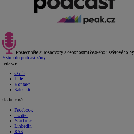
Poslechněte si rozhovory s osobnostmi českého i světového b
Vstup do podcast zóny
redakce
O nás
Lidé
Kontakt
Sales kit
sledujte nás
Facebook
Twitter
YouTube
LinkedIn
RSS