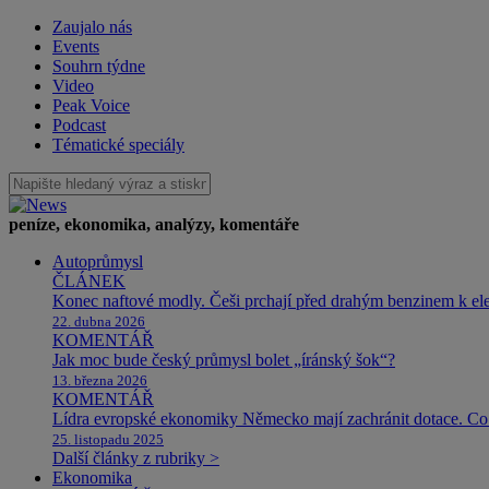
Zaujalo nás
Events
Souhrn týdne
Video
Peak Voice
Podcast
Tématické speciály
peníze, ekonomika, analýzy, komentáře
Autoprůmysl
ČLÁNEK
Konec naftové modly. Češi prchají před drahým benzinem k e
22. dubna 2026
KOMENTÁŘ
Jak moc bude český průmysl bolet „íránský šok“?
13. března 2026
KOMENTÁŘ
Lídra evropské ekonomiky Německo mají zachránit dotace. Co 
25. listopadu 2025
Další články z rubriky >
Ekonomika