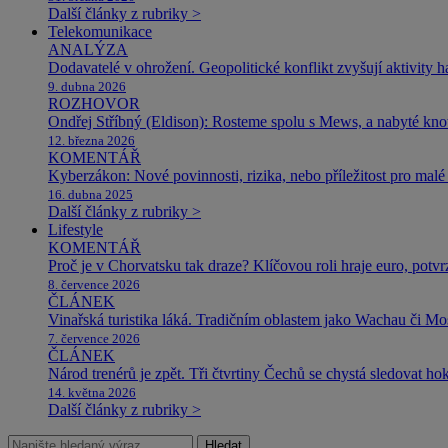
Další články z rubriky >
Telekomunikace
ANALÝZA
Dodavatelé v ohrožení. Geopolitické konflikt zvyšují aktivity 
9. dubna 2026
ROZHOVOR
Ondřej Stříbný (Eldison): Rosteme spolu s Mews, a nabyté k
12. března 2026
KOMENTÁŘ
Kyberzákon: Nové povinnosti, rizika, nebo příležitost pro malé 
16. dubna 2025
Další články z rubriky >
Lifestyle
KOMENTÁŘ
Proč je v Chorvatsku tak draze? Klíčovou roli hraje euro, potv
8. července 2026
ČLÁNEK
Vinařská turistika láká. Tradičním oblastem jako Wachau či Mose
7. července 2026
ČLÁNEK
Národ trenérů je zpět. Tři čtvrtiny Čechů se chystá sledovat ho
14. května 2026
Další články z rubriky >
Hledat