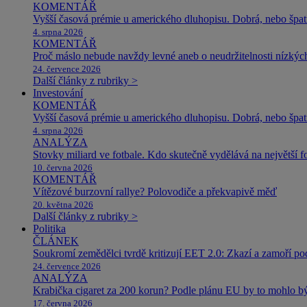
KOMENTÁŘ
Vyšší časová prémie u amerického dluhopisu. Dobrá, nebo špat
4. srpna 2026
KOMENTÁŘ
Proč máslo nebude navždy levné aneb o neudržitelnosti nízkýc
24. července 2026
Další články z rubriky >
Investování
KOMENTÁŘ
Vyšší časová prémie u amerického dluhopisu. Dobrá, nebo špat
4. srpna 2026
ANALÝZA
Stovky miliard ve fotbale. Kdo skutečně vydělává na největší 
10. června 2026
KOMENTÁŘ
Vítězové burzovní rallye? Polovodiče a překvapivě měď
20. května 2026
Další články z rubriky >
Politika
ČLÁNEK
Soukromí zemědělci tvrdě kritizují EET 2.0: Zkazí a zamoří po
24. července 2026
ANALÝZA
Krabička cigaret za 200 korun? Podle plánu EU by to mohlo být
17. června 2026