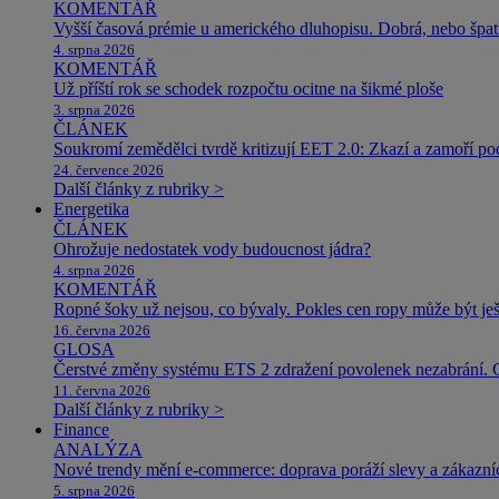
KOMENTÁŘ
Vyšší časová prémie u amerického dluhopisu. Dobrá, nebo špat
4. srpna 2026
KOMENTÁŘ
Už příští rok se schodek rozpočtu ocitne na šikmé ploše
3. srpna 2026
ČLÁNEK
Soukromí zemědělci tvrdě kritizují EET 2.0: Zkazí a zamoří po
24. července 2026
Další články z rubriky >
Energetika
ČLÁNEK
Ohrožuje nedostatek vody budoucnost jádra?
4. srpna 2026
KOMENTÁŘ
Ropné šoky už nejsou, co bývaly. Pokles cen ropy může být ješ
16. června 2026
GLOSA
Čerstvé změny systému ETS 2 zdražení povolenek nezabrání. 
11. června 2026
Další články z rubriky >
Finance
ANALÝZA
Nové trendy mění e-commerce: doprava poráží slevy a zákazníc
5. srpna 2026