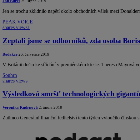
Jan Bureš
29. srpna 2019
Jen se trochu zklidnilo napětí okolo obchodních válek mezi Donald
PEAK VOICE
shares
views
1
Zeptali jsme se odborníků, zda osoba Bori
Redakce
26. července 2019
V Británii došlo ke střídání v premiérském křesle. Theresa Mayová v
Souhrn
shares
views
Výsledková smršť technologických gigantů 
Veronika Kudrnová
2. února 2019
Zatímco Generální finanční ředitelství tento týden vyloučilo čínsko