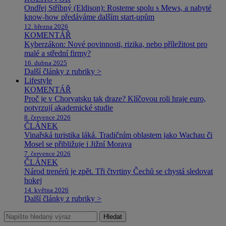
Ondřej Stříbný (Eldison): Rosteme spolu s Mews, a nabyté
know-how předáváme dalším start-upům
12. března 2026
KOMENTÁŘ
Kyberzákon: Nové povinnosti, rizika, nebo příležitost pro
malé a střední firmy?
16. dubna 2025
Další články z rubriky >
Lifestyle
KOMENTÁŘ
Proč je v Chorvatsku tak draze? Klíčovou roli hraje euro,
potvrzují akademické studie
8. července 2026
ČLÁNEK
Vinařská turistika láká. Tradičním oblastem jako Wachau či
Mosel se přibližuje i Jižní Morava
7. července 2026
ČLÁNEK
Národ trenérů je zpět. Tři čtvrtiny Čechů se chystá sledovat
hokej
14. května 2026
Další články z rubriky >
Hledat