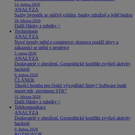
14. dubna 2026
ANALÝZA
Sazby hypoték se otáčejí vzhůru, banky zdražují a ještě budou
26. března 2026
Další články z rubriky >
Technologie
ANALÝZA
Nové trendy mění e-commerce: doprava poráží slevy a
zákazníci se mění v prodejce
5. srpna 2026
ANALÝZA
Dodavatelé v ohrožení. Geopolitické konflikt zvyšují aktivity
hackerů
9. dubna 2026
ČLÁNEK
Tikající bomba pro české vývojářské firmy? Software bude
muset mít „povinnou STK“
31. března 2026
Další články z rubriky >
Telekomunikace
ANALÝZA
Dodavatelé v ohrožení. Geopolitické konflikt zvyšují aktivity
hackerů
9. dubna 2026
ROZHOVOR