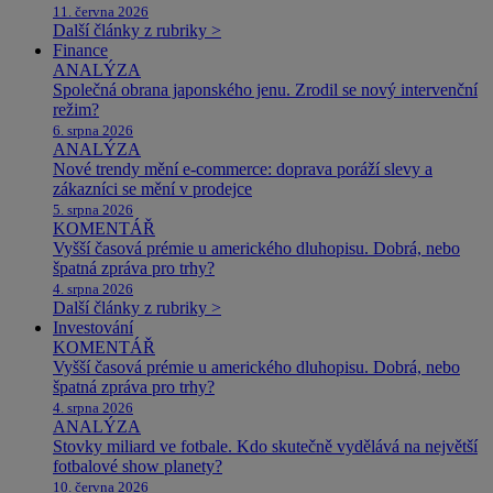
11. června 2026
Další články z rubriky >
Finance
ANALÝZA
Společná obrana japonského jenu. Zrodil se nový intervenční
režim?
6. srpna 2026
ANALÝZA
Nové trendy mění e-commerce: doprava poráží slevy a
zákazníci se mění v prodejce
5. srpna 2026
KOMENTÁŘ
Vyšší časová prémie u amerického dluhopisu. Dobrá, nebo
špatná zpráva pro trhy?
4. srpna 2026
Další články z rubriky >
Investování
KOMENTÁŘ
Vyšší časová prémie u amerického dluhopisu. Dobrá, nebo
špatná zpráva pro trhy?
4. srpna 2026
ANALÝZA
Stovky miliard ve fotbale. Kdo skutečně vydělává na největší
fotbalové show planety?
10. června 2026