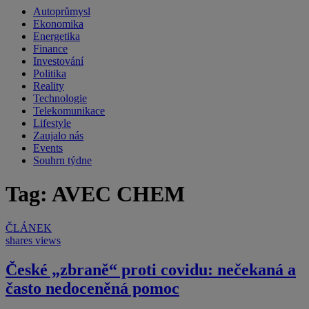
Autoprůmysl
Ekonomika
Energetika
Finance
Investování
Politika
Reality
Technologie
Telekomunikace
Lifestyle
Zaujalo nás
Events
Souhrn týdne
Tag: AVEC CHEM
ČLÁNEK
shares
views
České „zbraně“ proti covidu: nečekaná a
často nedoceněná pomoc