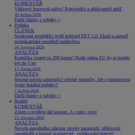
KOMENTÁŘ
Vítězové burzovní rallye? Polovodiče a překvapivě měď
20. května 2026
Další články z rubriky >
Politika
ČLÁNEK
Soukromí zemědělci tvrdě kritizují EET 2.0: Zkazí a zamoří
podnikatelské prostředí nedůvěrou
24. července 2026
ANALÝZA
Krabička cigaret za 200 korun? Podle plánu EU by to mohlo
být do 5 let
17. června 2026
ANALÝZA
Sporná novela upravující veřejné rozpočty. Jde o budoucnost
české fiskální politiky?
7. května 2026
Další články z rubriky >
Reality
KOMENTÁŘ
Zájem o bydlení dál poroste. A s ním i ceny
23. července 2026
ANALÝZA
Novela stavebního zákona: stovky paragrafů, přiškrcení
památkářů a hlavně poslanecké „pytlíkování bokem“