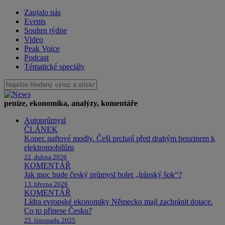
Zaujalo nás
Events
Souhrn týdne
Video
Peak Voice
Podcast
Tématické speciály
peníze, ekonomika, analýzy, komentáře
Autoprůmysl
ČLÁNEK
Konec naftové modly. Češi prchají před drahým benzinem k
elektromobilům
22. dubna 2026
KOMENTÁŘ
Jak moc bude český průmysl bolet „íránský šok“?
13. března 2026
KOMENTÁŘ
Lídra evropské ekonomiky Německo mají zachránit dotace.
Co to přinese Česku?
25. listopadu 2025