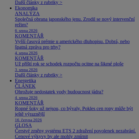
Další články z rubriky >
Ekonomika
ANALÝZA
Společná obrana japonského jenu. Zrodil se nový intervenční
režim?
6. srpna 2026
KOMENTÁŘ
Vyšší časová prémie u amerického dluhopisu. Dobrá, nebo
špatná zpráva pro trhy?
4. srpna 2026
KOMENTÁŘ
Už příští rok se schodek rozpočtu ocitne na šikmé ploše
3. srpna 2026
Další články z rubriky >
Energetika
ČLÁNEK
Ohrožuje nedostatek vody budoucnost jádra?
4. srpna 2026
KOMENTÁŘ
Ropné šoky už nejsou, co bývaly. Pokles cen ropy může být
ještě výraznější
16. června 2026
GLOSA
Čerstvé změny systému ETS 2 zdražení povolenek nezabrání.
Cenové výkyvy by ale mohly zmírnit