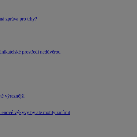
ná zpráva pro trhy?
dnikatelské prostředí nedůvěrou
tě výraznější
Cenové výkyvy by ale mohly zmírnit