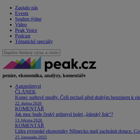
Zaujalo nás
Events
Souhrn týdne
Video
Peak Voice
Podcast
Tématické speciály
peníze, ekonomika, analýzy, komentáře
Autoprůmysl
ČLÁNEK
Konec naftové modly. Češi prchají před drahým benzinem k e
22. dubna 2026
KOMENTÁŘ
Jak moc bude český průmysl bolet „íránský šok“?
13. března 2026
KOMENTÁŘ
Lídra evropské ekonomiky Německo mají zachránit dotace. Co 
25. listopadu 2025