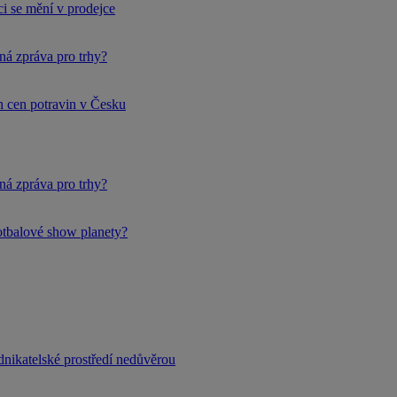
i se mění v prodejce
ná zpráva pro trhy?
h cen potravin v Česku
ná zpráva pro trhy?
fotbalové show planety?
dnikatelské prostředí nedůvěrou