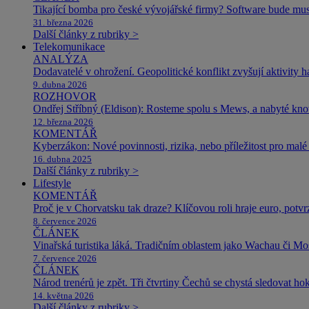
Tikající bomba pro české vývojářské firmy? Software bude m
31. března 2026
Další články z rubriky >
Telekomunikace
ANALÝZA
Dodavatelé v ohrožení. Geopolitické konflikt zvyšují aktivity 
9. dubna 2026
ROZHOVOR
Ondřej Stříbný (Eldison): Rosteme spolu s Mews, a nabyté k
12. března 2026
KOMENTÁŘ
Kyberzákon: Nové povinnosti, rizika, nebo příležitost pro malé 
16. dubna 2025
Další články z rubriky >
Lifestyle
KOMENTÁŘ
Proč je v Chorvatsku tak draze? Klíčovou roli hraje euro, potv
8. července 2026
ČLÁNEK
Vinařská turistika láká. Tradičním oblastem jako Wachau či Mose
7. července 2026
ČLÁNEK
Národ trenérů je zpět. Tři čtvrtiny Čechů se chystá sledovat ho
14. května 2026
Další články z rubriky >