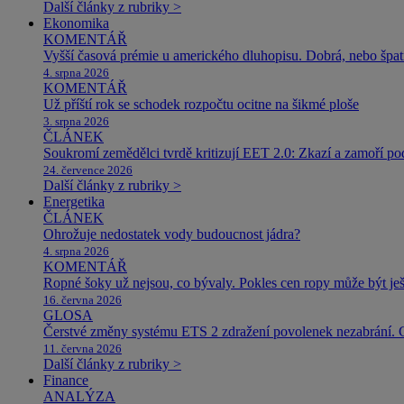
Další články z rubriky >
Ekonomika
KOMENTÁŘ
Vyšší časová prémie u amerického dluhopisu. Dobrá, nebo špat
4. srpna 2026
KOMENTÁŘ
Už příští rok se schodek rozpočtu ocitne na šikmé ploše
3. srpna 2026
ČLÁNEK
Soukromí zemědělci tvrdě kritizují EET 2.0: Zkazí a zamoří po
24. července 2026
Další články z rubriky >
Energetika
ČLÁNEK
Ohrožuje nedostatek vody budoucnost jádra?
4. srpna 2026
KOMENTÁŘ
Ropné šoky už nejsou, co bývaly. Pokles cen ropy může být ješ
16. června 2026
GLOSA
Čerstvé změny systému ETS 2 zdražení povolenek nezabrání. 
11. června 2026
Další články z rubriky >
Finance
ANALÝZA