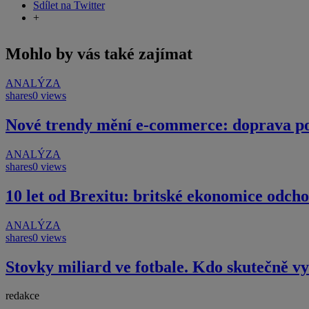
Sdílet na Twitter
+
Mohlo by vás také zajímat
ANALÝZA
shares
0 views
Nové trendy mění e-commerce: doprava por
ANALÝZA
shares
0 views
10 let od Brexitu: britské ekonomice odcho
ANALÝZA
shares
0 views
Stovky miliard ve fotbale. Kdo skutečně vy
redakce