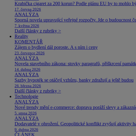
Krabička cigaret za 200 korun? Podle plánu EU by to mohlo být
17. června 2026
ANALÝZA
Sporná novela upravující veřejné rozpočty. Jde o budoucnost čes
7. května 2026
Další články z rubriky >
Reality
KOMENTÁŘ
Zájem o bydlení dál poroste. A s ním i ceny
23. července 2026
ANALÝZA
Novela stavebního zákona: stovky paragrafů, přiškrcení památ
14. dubna 2026
ANALÝZA
Sazby hypoték se otáčejí vzhůru, banky zdražují a ještě budou
26. března 2026
Další články z rubriky >
Technologie
ANALÝZA
Nové trendy mění e-commerce: doprava poráží slevy a zákazníc
5. srpna 2026
ANALÝZA
Dodavatelé v ohrožení. Geopolitické konflikt zvyšují aktivity 
9. dubna 2026
ČLÁNEK