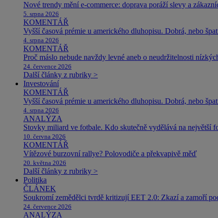
Nové trendy mění e-commerce: doprava poráží slevy a zákazníc
5. srpna 2026
KOMENTÁŘ
Vyšší časová prémie u amerického dluhopisu. Dobrá, nebo špat
4. srpna 2026
KOMENTÁŘ
Proč máslo nebude navždy levné aneb o neudržitelnosti nízkýc
24. července 2026
Další články z rubriky >
Investování
KOMENTÁŘ
Vyšší časová prémie u amerického dluhopisu. Dobrá, nebo špat
4. srpna 2026
ANALÝZA
Stovky miliard ve fotbale. Kdo skutečně vydělává na největší 
10. června 2026
KOMENTÁŘ
Vítězové burzovní rallye? Polovodiče a překvapivě měď
20. května 2026
Další články z rubriky >
Politika
ČLÁNEK
Soukromí zemědělci tvrdě kritizují EET 2.0: Zkazí a zamoří po
24. července 2026
ANALÝZA