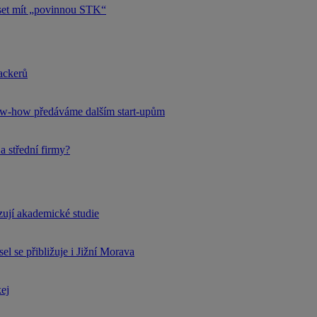
uset mít „povinnou STK“
hackerů
now-how předáváme dalším start-upům
a střední firmy?
rzují akademické studie
l se přibližuje i Jižní Morava
kej