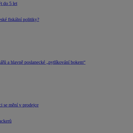
 do 5 let
ké fiskální politiky?
kářů a hlavně poslanecké „pytlíkování bokem“
i se mění v prodejce
hackerů